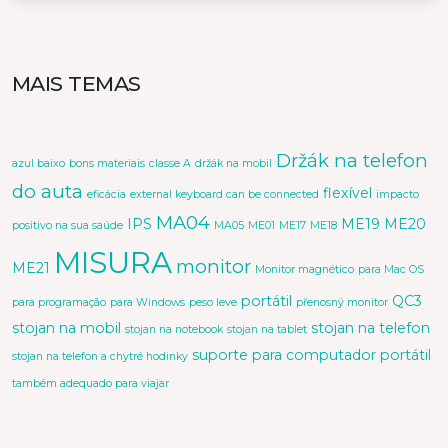
MAIS TEMAS
Držák na telefon
azul baixo
bons materiais
classe A
držák na mobil
do auta
flexível
eficácia
external keyboard can be connected
impacto
MA04
IPS
ME19
ME20
positivo na sua saúde
MA05
ME01
ME17
ME18
MISURA
monitor
ME21
Monitor magnético
para Mac OS
portátil
QC3
para programação
para Windows
peso leve
přenosný monitor
stojan na mobil
stojan na telefon
stojan na notebook
stojan na tablet
suporte para computador portátil
stojan na telefon a chytré hodinky
também adequado para viajar