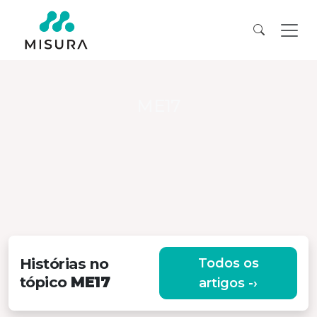
ME17
Histórias no
Todos os
tópico
ME17
artigos -›