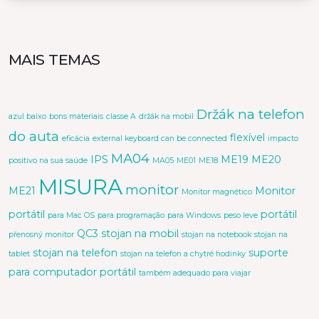
MAIS TEMAS
Držák na telefon
azul baixo
bons materiais
classe A
držák na mobil
do auta
flexível
eficácia
external keyboard can be connected
impacto
MA04
IPS
ME19
ME20
positivo na sua saúde
MA05
ME01
ME18
MISURA
monitor
ME21
Monitor
Monitor magnético
portátil
portátil
para Mac OS
para programação
para Windows
peso leve
QC3
stojan na mobil
přenosný monitor
stojan na notebook
stojan na
stojan na telefon
suporte
tablet
stojan na telefon a chytré hodinky
para computador portátil
também adequado para viajar