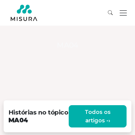
MA04
Histórias no tópico
Todos os
MA04
artigos -›