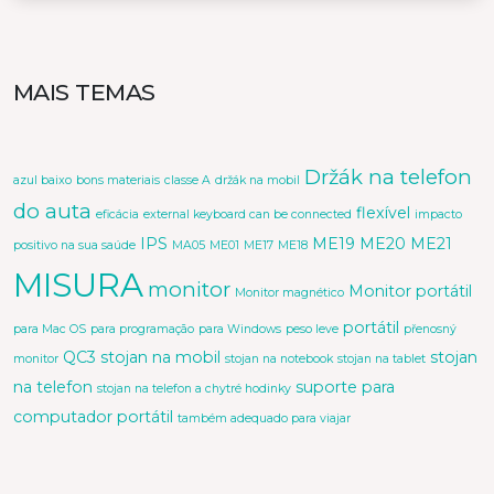
MAIS TEMAS
Držák na telefon
azul baixo
bons materiais
classe A
držák na mobil
do auta
flexível
eficácia
external keyboard can be connected
impacto
IPS
ME19
ME20
ME21
positivo na sua saúde
MA05
ME01
ME17
ME18
MISURA
monitor
Monitor portátil
Monitor magnético
portátil
para Mac OS
para programação
para Windows
peso leve
přenosný
QC3
stojan na mobil
stojan
monitor
stojan na notebook
stojan na tablet
na telefon
suporte para
stojan na telefon a chytré hodinky
computador portátil
também adequado para viajar