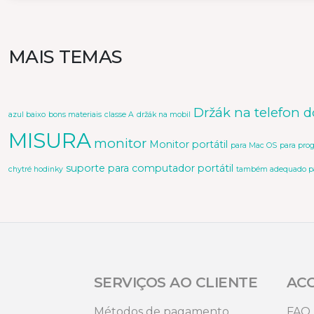
MAIS TEMAS
Držák na telefon d
azul baixo
bons materiais
classe A
držák na mobil
MISURA
monitor
Monitor portátil
para Mac OS
para pro
suporte para computador portátil
chytré hodinky
também adequado par
SERVIÇOS AO CLIENTE
AC
Métodos de pagamento
FAQ