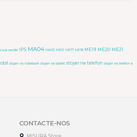
MA04
IPS
ME19
ME20
ME21
a sua saúde
MA05
ME01
ME17
ME18
obil
stojan na telefon
stojan na notebook
stojan na tablet
stojan na telefon a
CONTACTE-NOS
MISURA Store