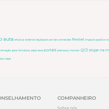
o auta
flexível
eficácia
external keyboard can be connected
impacto positivo n
portátil
QC3
stojan na m
gramação
para Windows
peso leve
přenosný monitor
a viajar
ONSELHAMENTO
COMPANHEIRO
Sobre nós