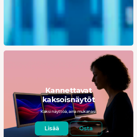
Kannettavat
kaksoisnäytöt
Kaksi näyttöä, aina mukanasi.
Lisää
Osta