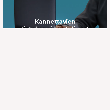
Kannettavien
tietokoneiden telineet
Vakaat ja ergonomiset. Mukavat sinulle.
Lisää
Osta