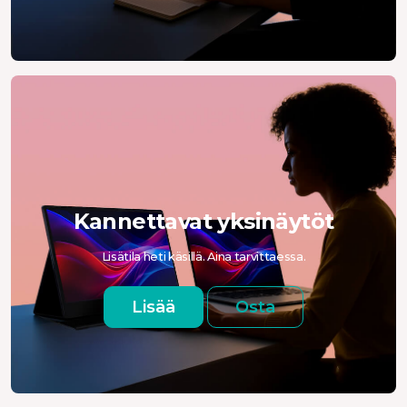
Kannettavat yksinäytöt
Lisätila heti käsillä. Aina tarvittaessa.
Lisää
Osta