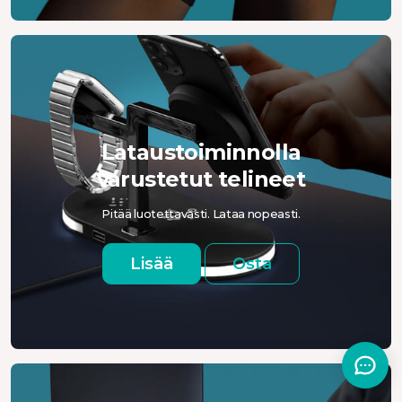
Lataustoiminnolla
varustetut telineet
Pitää luotettavasti. Lataa nopeasti.
Lisää
Osta