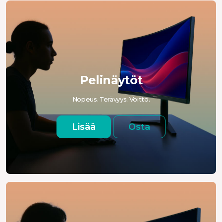
Pelinäytöt
Nopeus. Terävyys. Voitto.
Lisää
Osta