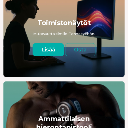
Toimistonäytöt
Mukavuutta silmille. Tehoa työhön.
Lisää
Osta
Ammattilaisen
hierontapistooli