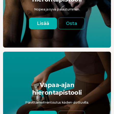
Nopea ja syvä palautuminen.
Lisää
Osta
Vapaa-ajan
hierontapistooli
Päivittäinen rentoutus käden ulottuvilla.