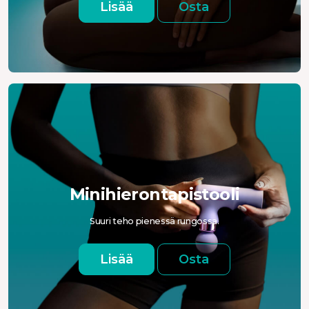
Lisää
Osta
Minihierontapistooli
Suuri teho pienessä rungossa.
Lisää
Osta