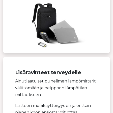
Lisäravinteet terveydelle
Ainutlaatuiset puhelimen lämpömittarit
välittömään ja helppoon lämpötilan
mittaukseen.
Laitteen monikäyttöisyyden ja erittäin
pienen koon ansiosta voit ottaa