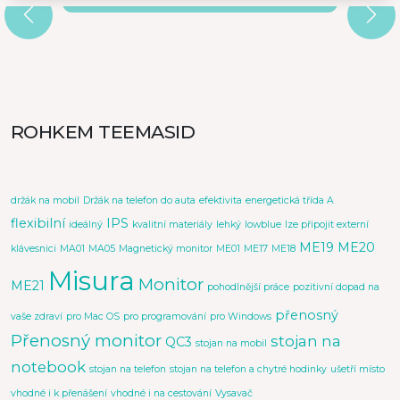
ROHKEM TEEMASID
držák na mobil
Držák na telefon do auta
efektivita
energetická třída A
flexibilní
IPS
ideálný
kvalitní materiály
lehký
lowblue
lze připojit externí
ME19
ME20
klávesnici
MA01
MA05
Magnetický monitor
ME01
ME17
ME18
Misura
Monitor
ME21
pohodlnější práce
pozitivní dopad na
přenosný
vaše zdraví
pro Mac OS
pro programování
pro Windows
Přenosný monitor
stojan na
QC3
stojan na mobil
notebook
stojan na telefon
stojan na telefon a chytré hodinky
ušetří místo
vhodné i k přenášení
vhodné i na cestování
Vysavač