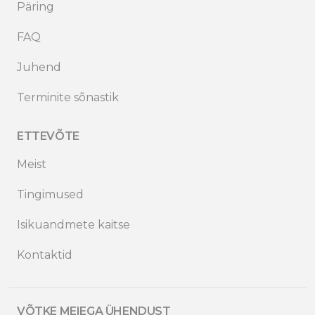
Päring
FAQ
Juhend
Terminite sõnastik
ETTEVÕTE
Meist
Tingimused
Isikuandmete kaitse
Kontaktid
VÕTKE MEIEGA ÜHENDUST