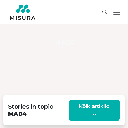
MA04
Stories in topic
Kõik artiklid
MA04
-›
PAINDLIK MOBIILTELEFONI HOIDJA AUTOLE
Loe seda ›