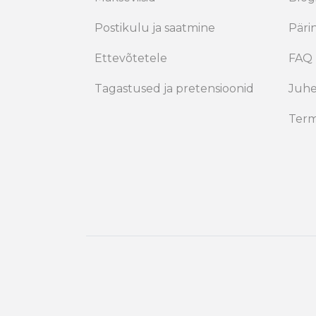
Postikulu ja saatmine
Päri
Ettevõtetele
FAQ
Tagastused ja pretensioonid
Juh
Term