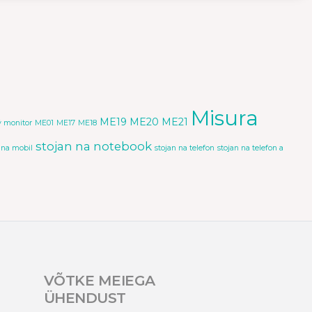
Misura
ME19
ME20
ME21
 monitor
ME01
ME17
ME18
stojan na notebook
 na mobil
stojan na telefon
stojan na telefon a
VÕTKE MEIEGA
ÜHENDUST