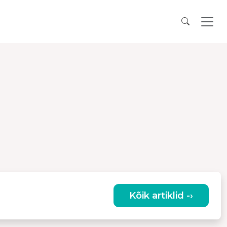
Kõik artiklid -›