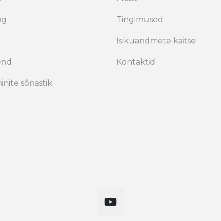
ng
Tingimused
Isikuandmete kaitse
end
Kontaktid
inite sõnastik