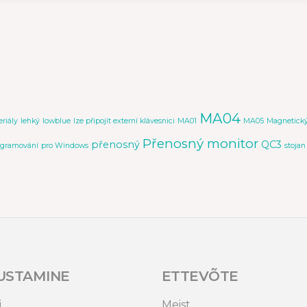
MA04
eriály
lehký
lowblue
lze připojit externí klávesnici
MA01
MA05
Magnetický
Přenosný monitor
přenosný
QC3
ogramování
pro Windows
stojan
USTAMINE
ETTEVÕTE
i
Meist