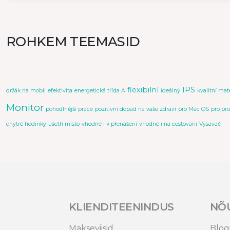
ROHKEM TEEMASID
flexibilní
IPS
držák na mobil
efektivita
energetická třída A
ideálný
kvalitní mat
Monitor
pohodlnější práce
pozitivní dopad na vaše zdraví
pro Mac OS
pro pr
chytré hodinky
ušetří místo
vhodné i k přenášení
vhodné i na cestování
Vysavač
KLIENDITEENINDUS
NÕ
Makseviisid
Blog