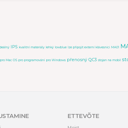
M
IPS
ideálný
kvalitní materiály
lehký
lowblue
lze připojit externí klávesnici
MA01
st
přenosný
QC3
pro Mac OS
pro programování
pro Windows
stojan na mobil
USTAMINE
ETTEVÕTE
i
Meist