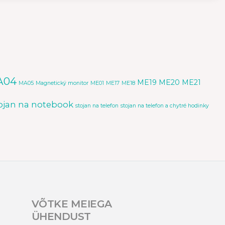
A04
ME19
ME20
ME21
MA05
Magnetický monitor
ME01
ME17
ME18
ojan na notebook
stojan na telefon
stojan na telefon a chytré hodinky
VÕTKE MEIEGA
ÜHENDUST