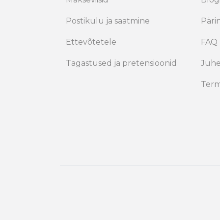
Postikulu ja saatmine
Päri
Ettevõtetele
FAQ
Tagastused ja pretensioonid
Juh
Term