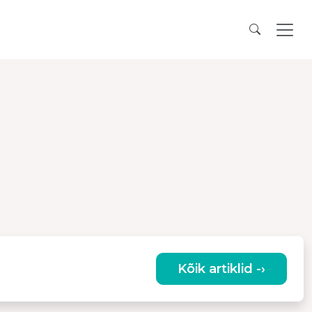
Kõik artiklid -›