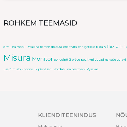
ROHKEM TEEMASID
flexibilní
držák na mobil
Držák na telefon do auta
efektivita
energetická třída A
Misura
Monitor
pohodlnější práce
pozitivní dopad na vaše zdraví
ušetří místo
vhodné i k přenášení
vhodné i na cestování
Vysavač
KLIENDITEENINDUS
NÕ
Makseviisid
Blog