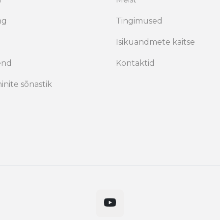
ng
Tingimused
Isikuandmete kaitse
end
Kontaktid
inite sõnastik