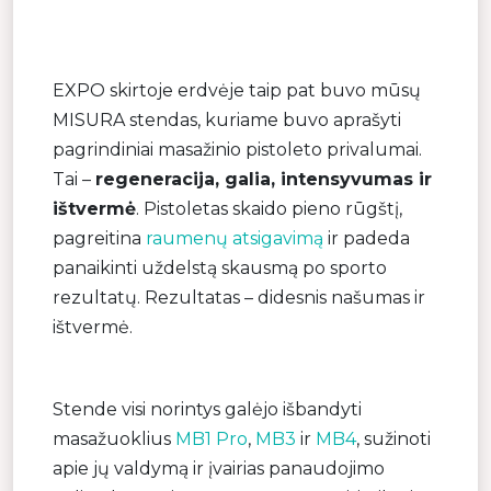
EXPO skirtoje erdvėje taip pat buvo mūsų
MISURA stendas, kuriame buvo aprašyti
pagrindiniai masažinio pistoleto privalumai.
Tai –
regeneracija, galia, intensyvumas ir
ištvermė
. Pistoletas skaido pieno rūgštį,
pagreitina
raumenų atsigavimą
ir padeda
panaikinti uždelstą skausmą po sporto
rezultatų. Rezultatas – didesnis našumas ir
ištvermė.
Stende visi norintys galėjo išbandyti
masažuoklius
MB1 Pro
,
MB3
ir
MB4
, sužinoti
apie jų valdymą ir įvairias panaudojimo