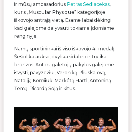
ir mūsų ambasadorius
Petras Sedlacekas
,
kuris „Muscular Physique” kategorijoje
iškovojo antrąją vietą. Esame labai dėkingi,
kad galėjome dalyvauti tokiame įdomiame
renginyje.
Namų sportininkai iš viso iškovojo 41 medalį.
Šešiolika aukso, dvylika sidabro ir trylika
bronzos. Ant nugalėtojų pakylos galėjome
išvysti, pavyzdžiui, Veroniką Pliuskalovą,
Nataliją Korniiuk, Markétą Härtl, Antoniną
Temą, Ričardą Soją ir kitus.