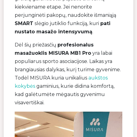
kiekviename etape. Jei nenorite
perjunginėti pakopų, naudokite išmaniąją
SMART
slėgio jutiklio funkciją, kuri
pati
nustato masažo intensyvumą
.
Dėl šių priežasčių
profesionalus
masažuoklis MISURA MB1 Pro
yra labai
populiarus sporto asociacijose. Laikas yra
brangiausias dalykas, kurį turime gyvenime.
Todėl MISURA kuria unikalius
aukštos
kokybės
gaminius, kurie didina komfortą,
kad galėtumėte mėgautis gyvenimu
visavertiškai.