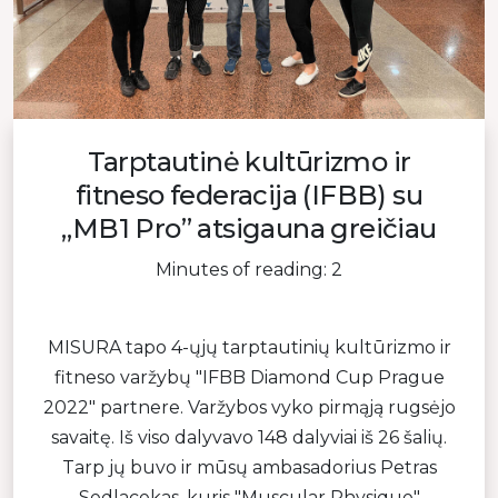
Tarptautinė kultūrizmo ir
fitneso federacija (IFBB) su
„MB1 Pro” atsigauna greičiau
Minutes of reading: 2
MISURA tapo 4-ųjų tarptautinių kultūrizmo ir
fitneso varžybų "IFBB Diamond Cup Prague
2022" partnere. Varžybos vyko pirmąją rugsėjo
savaitę. Iš viso dalyvavo 148 dalyviai iš 26 šalių.
Tarp jų buvo ir mūsų ambasadorius Petras
Sedlacekas, kuris "Muscular Physique"