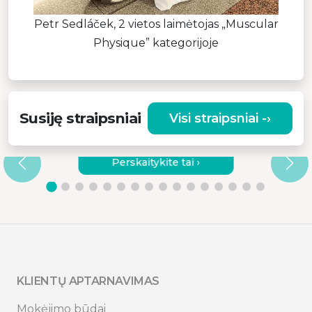
Petr Sedláček, 2 vietos laimėtojas „Muscular
Physique” kategorijoje
Susiję straipsniai
Visi straipsniai -›
KODĖL VERTA RINKTIS KOKYBIŠKĄ
VIBRACINĮ MASAŽUOKLĮ?
Perskaitykite tai ›
KLIENTŲ APTARNAVIMAS
Mokėjimo būdai