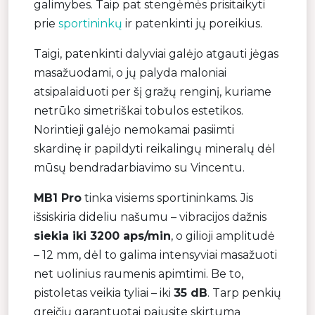
galimybes. Taip pat stengėmės prisitaikyti
prie
sportininkų
ir patenkinti jų poreikius.
Taigi, patenkinti dalyviai galėjo atgauti jėgas
masažuodami, o jų palyda maloniai
atsipalaiduoti per šį gražų renginį, kuriame
netrūko simetriškai tobulos estetikos.
Norintieji galėjo nemokamai pasiimti
skardinę ir papildyti reikalingų mineralų dėl
mūsų bendradarbiavimo su Vincentu.
MB1 Pro
tinka visiems sportininkams. Jis
išsiskiria dideliu našumu – vibracijos dažnis
siekia iki 3200 aps/min
, o gilioji amplitudė
– 12 mm, dėl to galima intensyviai masažuoti
net uolinius raumenis apimtimi. Be to,
pistoletas veikia tyliai – iki
35 dB
. Tarp penkių
greičių garantuotai pajusite skirtumą