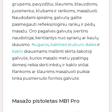
grupėms, pavyzdžiui, šlaunims, blauzdoms,
juosmeniui, klubams ir rankoms, masažuoti.
Naudodami spiralinę galvutę galite
pasimėgauti refleksologiniu rankų ir pėdų
masažu. Oro pagalvės galvutę įvertins
naudotojai, kenčiantys nuo sąnarių ar kaulų
skausmo.
Nugaros
,
kaklinės stuburo dalies
ir
kaklo
skausmams malšinti skirta šakotoji
galvutė, kurios masažo metu ypatingą
dėmesį reikia skirti inkstų ir kaklo sričiai.
Rankoms ar šlaunims masažuoti puikiai
tinka pusmėnulio formos galvutė.
Masažo pistoletas MB1 Pro