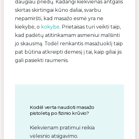
daugiau priedų. Kadangi kiekvienas antgalis
skirtas skirtingai kūno daliai, svarbu
nepamiršti, kad masažo esmė yra ne
kiekybė, o
kokybė
. Prietaisas turi veikti taip,
kad padėtų atitinkamam asmeniui malšinti
jo skausmą. Todėl renkantis masažuoklį taip
pat būtina atkreipti dėmesį į tai, kaip giliai jis
gali pasiekti raumenis.
Kodėl verta naudoti masažo
pistoletą po fizinio krūvio?
Kiekvienam pratimui reikia
vėlesnio atsigavimo.