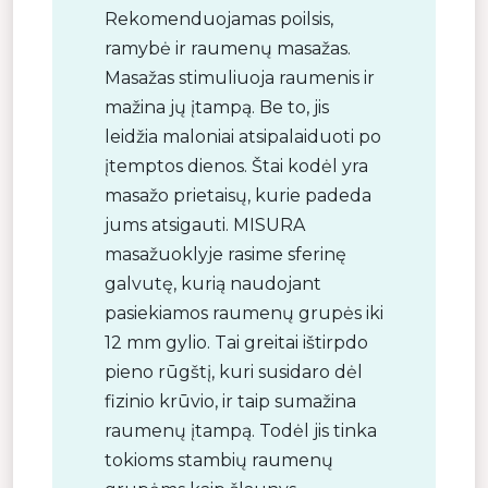
Rekomenduojamas poilsis,
ramybė ir raumenų masažas.
Masažas stimuliuoja raumenis ir
mažina jų įtampą. Be to, jis
leidžia maloniai atsipalaiduoti po
įtemptos dienos. Štai kodėl yra
masažo prietaisų, kurie padeda
jums atsigauti. MISURA
masažuoklyje rasime sferinę
galvutę, kurią naudojant
pasiekiamos raumenų grupės iki
12 mm gylio. Tai greitai ištirpdo
pieno rūgštį, kuri susidaro dėl
fizinio krūvio, ir taip sumažina
raumenų įtampą. Todėl jis tinka
tokioms stambių raumenų