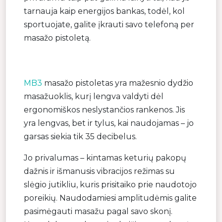
tarnauja kaip energijos bankas, todėl, kol
sportuojate, galite įkrauti savo telefoną per
masažo pistoletą.
MB3
masažo pistoletas yra mažesnio dydžio
masažuoklis, kurį lengva valdyti dėl
ergonomiškos neslystančios rankenos. Jis
yra lengvas, bet ir tylus, kai naudojamas – jo
garsas siekia tik 35 decibelus.
Jo privalumas – kintamas keturių pakopų
dažnis ir išmanusis vibracijos režimas su
slėgio jutikliu, kuris prisitaiko prie naudotojo
poreikių. Naudodamiesi amplitudėmis galite
pasimėgauti masažu pagal savo skonį.