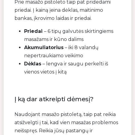
Prie masažo pistoleto taip pat pridedami
priedai. Į kainą įeina dėklas, maitinimo
bankas, įkrovimo laidas ir priedai.
Priedai
– 6 tipų galvutės skirtingiems
masažams ir kūno dalims
Akumuliatorius
– iki 8 valandų
nepertraukiamo veikimo
Dėklas
– lengva ir saugu perkelti iš
vienos vietos į kitą
Į ką dar atkreipti dėmesį?
Naudojant masažo pistoletą, taip pat reikia
atsižvelgti į tai, kad vien masažas problemos
neišspręs. Reikia jūsų pastangų ir