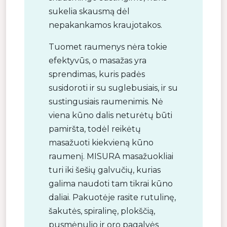
sukelia skausmą dėl
nepakankamos kraujotakos.
Tuomet raumenys nėra tokie
efektyvūs, o masažas yra
sprendimas, kuris padės
susidoroti ir su suglebusiais, ir su
sustingusiais raumenimis. Nė
viena kūno dalis neturėtų būti
pamiršta, todėl reikėtų
masažuoti kiekvieną kūno
raumenį. MISURA masažuokliai
turi iki šešių galvučių, kurias
galima naudoti tam tikrai kūno
daliai. Pakuotėje rasite rutulinę,
šakutės, spiralinę, plokščią,
pusmėnulio ir oro pagalvės