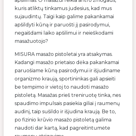
apšilimas. O masažui reikia antro žmogaus,
kuris atliktų tinkamus judesius, kad mus
sujaudintų. Taigi kaip galime pakankamai
apšildyti kūną ir paruošti jį pasirodymui,
negaišdami laiko apšilimui ir neieškodami
masažuotojo?
MISURA masažo pistoletai yra atsakymas.
Kadangi masažo prietaiso dėka pakankamai
paruošiame kūną pasirodymui ir išjudiname
organizmo kraują, sportininkas gali apsieiti
be tempimo ir vietoj to naudoti masažo
pistoletą. Masažas prieš treniruotę tinka, nes
spaudimo impulsais pasiekia giliai į raumenų
audinį, taip sušildo ir išjudina kraują. Be to,
po fizinio krūvio masažo pistoletą galima
naudoti dar kartą, kad pagreitintumėte