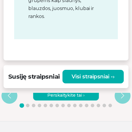
grupėms kaip šlaunys,
blauzdos, juosmuo, klubai ir
rankos.
Susiję straipsniai
Visi straipsniai -›
KODĖL VERTA RINKTIS KOKYBIŠKĄ
VIBRACINĮ MASAŽUOKLĮ?
Perskaitykite tai ›