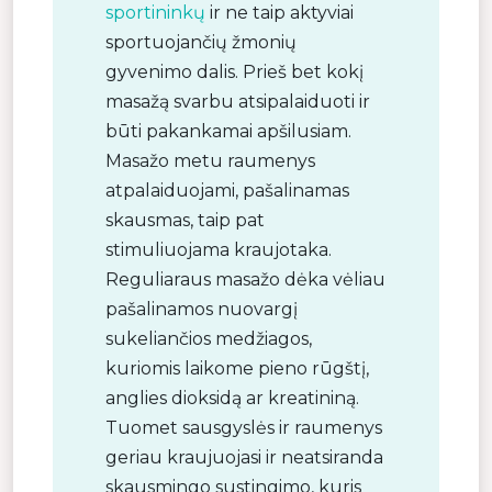
sportininkų
ir ne taip aktyviai
sportuojančių žmonių
gyvenimo dalis. Prieš bet kokį
masažą svarbu atsipalaiduoti ir
būti pakankamai apšilusiam.
Masažo metu raumenys
atpalaiduojami, pašalinamas
skausmas, taip pat
stimuliuojama kraujotaka.
Reguliaraus masažo dėka vėliau
pašalinamos nuovargį
sukeliančios medžiagos,
kuriomis laikome pieno rūgštį,
anglies dioksidą ar kreatininą.
Tuomet sausgyslės ir raumenys
geriau kraujuojasi ir neatsiranda
skausmingo sustingimo, kuris