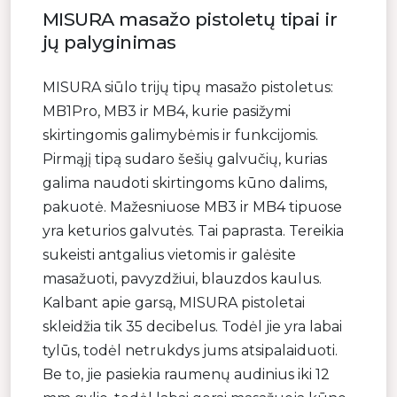
MISURA masažo pistoletų tipai ir
jų palyginimas
MISURA siūlo trijų tipų masažo pistoletus:
MB1Pro, MB3 ir MB4, kurie pasižymi
skirtingomis galimybėmis ir funkcijomis.
Pirmąjį tipą sudaro šešių galvučių, kurias
galima naudoti skirtingoms kūno dalims,
pakuotė. Mažesniuose MB3 ir MB4 tipuose
yra keturios galvutės. Tai paprasta. Tereikia
sukeisti antgalius vietomis ir galėsite
masažuoti, pavyzdžiui, blauzdos kaulus.
Kalbant apie garsą, MISURA pistoletai
skleidžia tik 35 decibelus. Todėl jie yra labai
tylūs, todėl netrukdys jums atsipalaiduoti.
Be to, jie pasiekia raumenų audinius iki 12