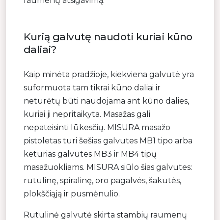
raumenų atsigavimą.
Kurią galvutę naudoti kuriai kūno
daliai?
Kaip minėta pradžioje, kiekviena galvutė yra
suformuota tam tikrai kūno daliai ir
neturėtų būti naudojama ant kūno dalies,
kuriai ji nepritaikyta. Masažas gali
nepateisinti lūkesčių. MISURA masažo
pistoletas turi šešias galvutes MB1 tipo arba
keturias galvutes MB3 ir MB4 tipų
masažuokliams. MISURA siūlo šias galvutes:
rutulinę, spiralinę, oro pagalvės, šakutės,
plokščiąją ir pusmėnulio.
Rutulinė galvutė skirta stambių raumenų