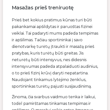
Masažas prieš treniruotę
Prieš bet kokius pratimus kūnas turi būti
pakankamai apšildytas ir paruoštas fizinei
veiklai. Tai padaryti mums padeda tempimas
ir apšilimas. Tačiau sportininkai į savo
dienotvarkę turėtų įtraukti ir masažą prieš
pratybas, kuris turėtų būti greitas. Jis
neturėtų būti intensyvus, nes didesnis
intensyvumas padeda atpalaiduoti audinius,
o to prieš fizinį krūvį daryti nepatartina.
Naudojant tinkamus lytėjimo ženklus,
sportininkas turėtų pajusti susijaudinimą.
Žinoma, čia svarbus vaidmuo tenka ir laikui,
todėl pamirštamas tinkamas tempimas ir