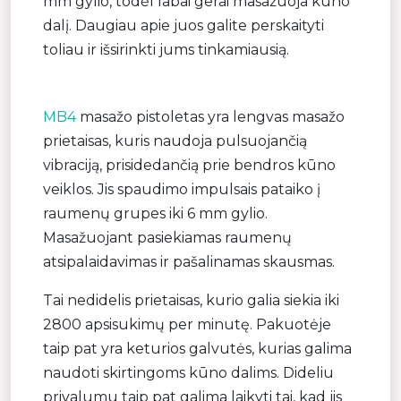
mm gylio, todėl labai gerai masažuoja kūno
dalį. Daugiau apie juos galite perskaityti
toliau ir išsirinkti jums tinkamiausią.
MB4
masažo pistoletas yra lengvas masažo
prietaisas, kuris naudoja pulsuojančią
vibraciją, prisidedančią prie bendros kūno
veiklos. Jis spaudimo impulsais pataiko į
raumenų grupes iki 6 mm gylio.
Masažuojant pasiekiamas raumenų
atsipalaidavimas ir pašalinamas skausmas.
Tai nedidelis prietaisas, kurio galia siekia iki
2800 apsisukimų per minutę. Pakuotėje
taip pat yra keturios galvutės, kurias galima
naudoti skirtingoms kūno dalims. Dideliu
privalumu taip pat galima laikyti tai, kad jis