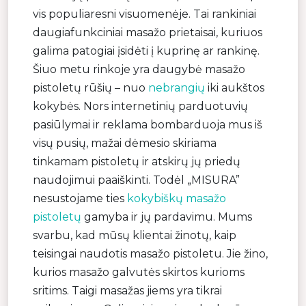
vis populiaresni visuomenėje. Tai rankiniai
daugiafunkciniai masažo prietaisai, kuriuos
galima patogiai įsidėti į kuprinę ar rankinę.
Šiuo metu rinkoje yra daugybė masažo
pistoletų rūšių – nuo
nebrangių
iki aukštos
kokybės. Nors internetinių parduotuvių
pasiūlymai ir reklama bombarduoja mus iš
visų pusių, mažai dėmesio skiriama
tinkamam pistoletų ir atskirų jų priedų
naudojimui paaiškinti. Todėl „MISURA”
nesustojame ties
kokybiškų masažo
pistoletų
gamyba ir jų pardavimu. Mums
svarbu, kad mūsų klientai žinotų, kaip
teisingai naudotis masažo pistoletu. Jie žino,
kurios masažo galvutės skirtos kurioms
sritims. Taigi masažas jiems yra tikrai