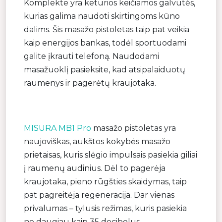
Komplekte yra keturios keičiamos galvutės,
kurias galima naudoti skirtingoms kūno
dalims. Šis masažo pistoletas taip pat veikia
kaip energijos bankas, todėl sportuodami
galite įkrauti telefoną. Naudodami
masažuoklį pasieksite, kad atsipalaiduotų
raumenys ir pagerėtų kraujotaka.
MISURA MB1 Pro
masažo pistoletas yra
naujoviškas, aukštos kokybės masažo
prietaisas, kuris slėgio impulsais pasiekia giliai
į raumenų audinius. Dėl to pagerėja
kraujotaka, pieno rūgšties skaidymas, taip
pat pagreitėja regeneracija. Dar vienas
privalumas – tylusis režimas, kuris pasiekia
ne daugiau kaip 35 decibelus.