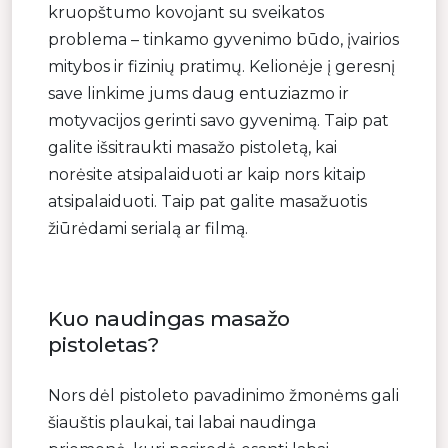
kruopštumo kovojant su sveikatos
problema – tinkamo gyvenimo būdo, įvairios
mitybos ir fizinių pratimų. Kelionėje į geresnį
save linkime jums daug entuziazmo ir
motyvacijos gerinti savo gyvenimą. Taip pat
galite išsitraukti masažo pistoletą, kai
norėsite atsipalaiduoti ar kaip nors kitaip
atsipalaiduoti. Taip pat galite masažuotis
žiūrėdami serialą ar filmą.
Kuo naudingas masažo
pistoletas?
Nors dėl pistoleto pavadinimo žmonėms gali
šiauštis plaukai, tai labai naudinga