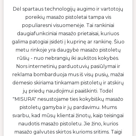
Dėl spartaus technologijų augimo ir vartotojų
poreikių masažo pistoletai tampa vis
populiaresni visuomenėje. Tai rankiniai
daugiafunkciniai masažo prietaisai, kuriuos
galima patogiai įsidėti į kuprinę ar rankinę. Šiuo
metu rinkoje yra daugybė masažo pistoletų
rūšių - nuo nebrangių iki aukštos kokybės.
Nors internetinių parduotuvių pasiūlymai ir
reklama bombarduoja mus iš visų pusių, mažai
dėmesio skiriama tinkamam pistoletų ir atskirų
jų priedų naudojimui paaiškinti. Todėl
"MISURA" nesustojame ties kokybiškų masažo
pistoletų gamyba ir jų pardavimu. Mums
svarbu, kad mūsų klientai žinotų, kaip teisingai
naudotis masažo pistoletu. Jie žino, kurios
masažo galvutės skirtos kurioms sritims. Taigi