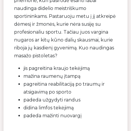
priemonė, kuri pasirodė esanti labai
naudinga didelio meistriškumo
sportininkams. Pastaruoju metu į jį atkreipė
dėmesį ir žmonės, kurie nėra susiję su
profesionaliu sportu. Tačiau juos vargina
nugaros ar kitų kūno dalių skausmai, kurie
riboja jų kasdienį gyvenimą. Kuo naudingas
masažo pistoletas?
jis pagreitina kraujo tekėjimą
mažina raumenų įtampą
pagreitina reabilitaciją po traumų ir
atsigavimą po sporto
padeda užgydyti randus
didina limfos tekėjimą
padeda mažinti nuovargį