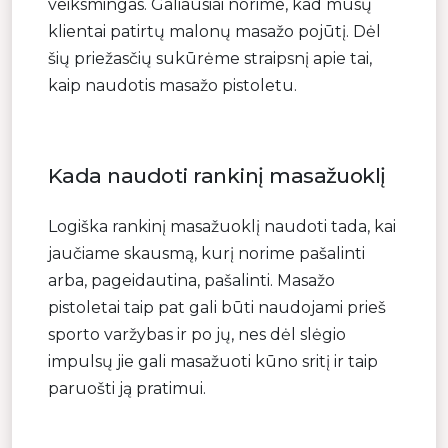
veiksmingas. Galiausiai norime, kad mūsų
klientai patirtų malonų masažo pojūtį. Dėl
šių priežasčių sukūrėme straipsnį apie tai,
kaip naudotis masažo pistoletu.
Kada naudoti rankinį masažuoklį
Logiška rankinį masažuoklį naudoti tada, kai
jaučiame skausmą, kurį norime pašalinti
arba, pageidautina, pašalinti. Masažo
pistoletai taip pat gali būti naudojami prieš
sporto varžybas ir po jų, nes dėl slėgio
impulsų jie gali masažuoti kūno sritį ir taip
paruošti ją pratimui.