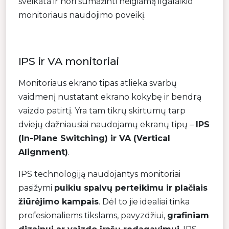
sveikata ir nori sumažinti neigiamą ilgalaikio
monitoriaus naudojimo poveikį.
IPS ir VA monitoriai
Monitoriaus ekrano tipas atlieka svarbų
vaidmenį nustatant ekrano kokybę ir bendrą
vaizdo patirtį. Yra tam tikrų skirtumų tarp
dviejų dažniausiai naudojamų ekranų tipų –
IPS
(In-Plane Switching) ir VA (Vertical
Alignment)
.
IPS technologiją naudojantys monitoriai
pasižymi
puikiu spalvų perteikimu ir plačiais
žiūrėjimo kampais
. Dėl to jie idealiai tinka
profesionaliems tikslams, pavyzdžiui,
grafiniam