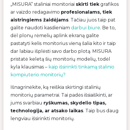
„MISURA” staliniai monitoriai
skirti tiek
grafikos
ar vaizdo redagavimo
profesionalams, tiek
aistringiems žaidėjams
. Tačiau juos taip pat
galite naudoti kasdieniam
darbui biure
. Be to,
dėl plonų rėmelių aplink ekraną galite
pastatyti kelis monitorius vieną šalia kito ir taip
dar labiau išplėsti savo darbo plotą. MISURA
pristatė keletą šių monitorių modelių, todėl
kyla klausimas –
kaip išsirinkti tinkamą stalinio
kompiuterio monitorių?
Išnagrinėkite, ką reiškia skirtingi stalinių
monitorių parametrai. Tai padės išsiaiškinti, ar
jums svarbiau
ryškumas, skydelio tipas,
technologija, ar atsako laikas
. Taip bus daug
lengviau išsirinkti monitorių.