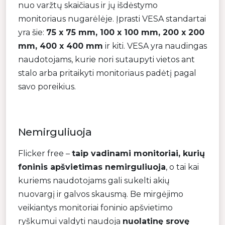
nuo varžtų skaičiaus ir jų išdėstymo
monitoriaus nugarėlėje. Įprasti VESA standartai
yra šie:
75 x 75 mm, 100 x 100 mm, 200 x 200
mm, 400 x 400 mm
ir kiti. VESA yra naudingas
naudotojams, kurie nori sutaupyti vietos ant
stalo arba pritaikyti monitoriaus padėtį pagal
savo poreikius.
Nemirguliuoja
Flicker free –
taip vadinami monitoriai, kurių
foninis apšvietimas nemirguliuoja
, o tai kai
kuriems naudotojams gali sukelti akių
nuovargį ir galvos skausmą. Be mirgėjimo
veikiantys monitoriai foninio apšvietimo
ryškumui valdyti naudoja
nuolatinę srovę