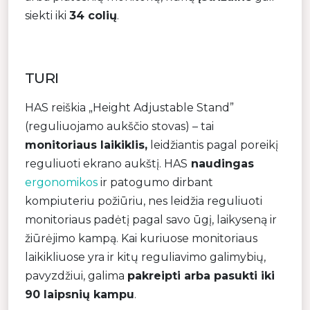
siekti iki
34 colių
.
TURI
HAS reiškia „Height Adjustable Stand”
(reguliuojamo aukščio stovas) – tai
monitoriaus laikiklis,
leidžiantis pagal poreikį
reguliuoti ekrano aukštį. HAS
naudingas
ergonomikos
ir patogumo dirbant
kompiuteriu požiūriu, nes leidžia reguliuoti
monitoriaus padėtį pagal savo ūgį, laikyseną ir
žiūrėjimo kampą. Kai kuriuose monitoriaus
laikikliuose yra ir kitų reguliavimo galimybių,
pavyzdžiui, galima
pakreipti arba pasukti iki
90 laipsnių kampu
.