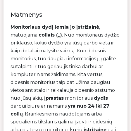
Matmenys
Monitoriaus dydį lemia jo įstrižainė,
matuojama
coliais („)
. Nuo monitoriaus dydžio
priklauso, kokio dydžio yra jūsų darbo vieta ir
kaip detaliai matysite vaizdą. Kuo didesnis
monitorius, tuo daugiau informacijos į jį galite
sutalpinti ir tuo geriau jis tinka darbui ar
kompiuteriniams žaidimams. Kita vertus,
didesnis monitorius taip pat užima daugiau
vietos ant stalo ir reikalauja didesnio atstumo
nuo jūsų akių.
Įprastas
monitoriaus
dydis
darbui biure ar namams
yra nuo 24 iki 27
colių
. Išrankesniems naudotojams arba
specialiems tikslams galima įsigyti ir didesnių
arba platesnių monitorių, kurių
įstrižainė
gali