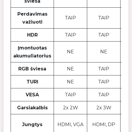
šviesa
Perdavimas
TAIP
TAIP
važiuoti
HDR
TAIP
TAIP
Įmontuotas
NE
NE
akumuliatorius
RGB šviesa
NE
TAIP
TURI
NE
TAIP
VESA
TAIP
TAIP
Garsiakalbis
2x 2W
2x 3W
HD
Jungtys
HDMI, VGA
HDMI, DP