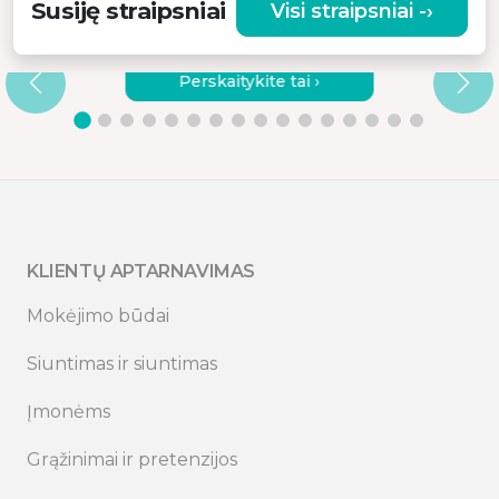
Susiję straipsniai
Visi straipsniai -›
KODĖL VERTA RINKTIS KOKYBIŠKĄ
VIBRACINĮ MASAŽUOKLĮ?
Perskaitykite tai ›
KLIENTŲ APTARNAVIMAS
Mokėjimo būdai
Siuntimas ir siuntimas
Įmonėms
Grąžinimai ir pretenzijos