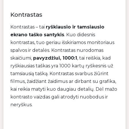
Kontrastas
Kontrastas – tai
ryškiausio ir tamsiausio
ekrano taško santykis
. Kuo didesnis
kontrastas, tuo geriau išskiriamos monitoriaus
spalvos ir detalės. Kontrastas nurodomas
skaičiumi,
pavyzdžiui, 1000:1
, tai reiškia, kad
ryškiausias taškas yra 1000 kartų ryškesnis už
tamsiausią tašką. Kontrastas svarbus žiūrint
filmus, žaidžiant žaidimus ar dirbant su grafika,
kai reikia matyti kuo daugiau detalių. Dėl mažo
kontrasto vaizdas gali atrodyti nuobodus ir
neryškus.