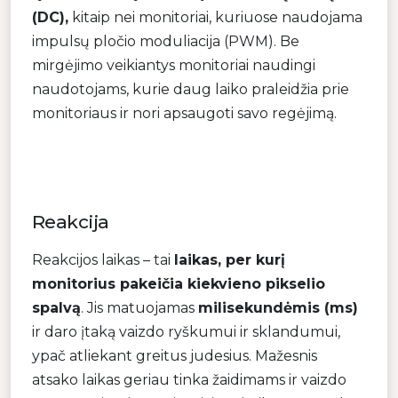
(DC),
kitaip nei monitoriai, kuriuose naudojama
impulsų pločio moduliacija (PWM). Be
mirgėjimo veikiantys monitoriai naudingi
naudotojams, kurie daug laiko praleidžia prie
monitoriaus ir nori apsaugoti savo regėjimą.
Reakcija
Reakcijos laikas – tai
laikas, per kurį
monitorius pakeičia kiekvieno pikselio
spalvą
. Jis matuojamas
milisekundėmis (ms)
ir daro įtaką vaizdo ryškumui ir sklandumui,
ypač atliekant greitus judesius. Mažesnis
atsako laikas geriau tinka žaidimams ir vaizdo