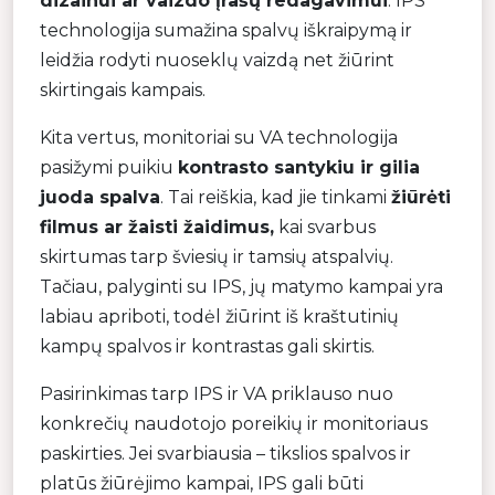
dizainui ar vaizdo įrašų redagavimui
. IPS
technologija sumažina spalvų iškraipymą ir
leidžia rodyti nuoseklų vaizdą net žiūrint
skirtingais kampais.
Kita vertus, monitoriai su VA technologija
pasižymi puikiu
kontrasto santykiu ir gilia
juoda spalva
. Tai reiškia, kad jie tinkami
žiūrėti
filmus ar žaisti žaidimus,
kai svarbus
skirtumas tarp šviesių ir tamsių atspalvių.
Tačiau, palyginti su IPS, jų matymo kampai yra
labiau apriboti, todėl žiūrint iš kraštutinių
kampų spalvos ir kontrastas gali skirtis.
Pasirinkimas tarp IPS ir VA priklauso nuo
konkrečių naudotojo poreikių ir monitoriaus
paskirties. Jei svarbiausia – tikslios spalvos ir
platūs žiūrėjimo kampai, IPS gali būti