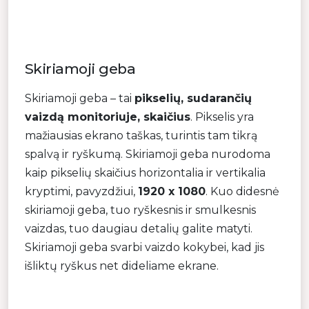
Skiriamoji geba
Skiriamoji geba – tai
pikselių, sudarančių
vaizdą monitoriuje, skaičius
. Pikselis yra
mažiausias ekrano taškas, turintis tam tikrą
spalvą ir ryškumą. Skiriamoji geba nurodoma
kaip pikselių skaičius horizontalia ir vertikalia
kryptimi, pavyzdžiui,
1920 x 1080
. Kuo didesnė
skiriamoji geba, tuo ryškesnis ir smulkesnis
vaizdas, tuo daugiau detalių galite matyti.
Skiriamoji geba svarbi vaizdo kokybei, kad jis
išliktų ryškus net dideliame ekrane.