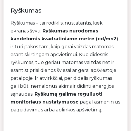
Ryškumas
Ryškumas – tai rodiklis, nustatantis, kiek
ekranas švyti.
Ryškumas nurodomas
kandelomis kvadratiniame metre (cd/m^2)
ir turi įtakos tam, kaip gerai vaizdas matomas
esant skirtingam apšvietimui. Kuo didesnis
ryškumas, tuo geriau matomas vaizdas net ir
esant stipriai dienos šviesai ar gerai apšviestoje
patalpoje. Ir atvirkščiai, per didelis ryškumas
gali būti nemalonus akims ir didinti energijos
sąnaudas.
Ryškumą galima reguliuoti
monitoriaus nustatymuose
pagal asmeninius
pageidavimus arba aplinkos apšvietimą.