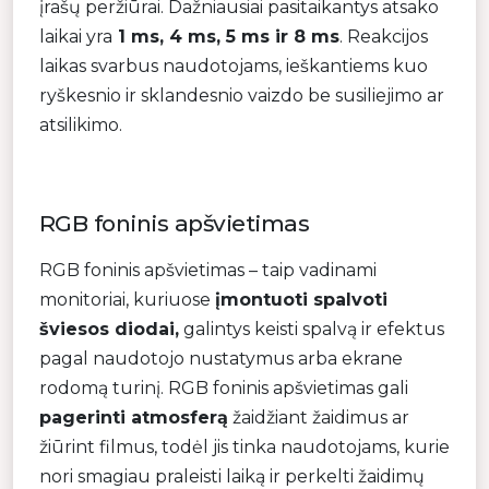
įrašų peržiūrai. Dažniausiai pasitaikantys atsako
laikai yra
1 ms, 4 ms, 5 ms ir 8 ms
. Reakcijos
laikas svarbus naudotojams, ieškantiems kuo
ryškesnio ir sklandesnio vaizdo be susiliejimo ar
atsilikimo.
RGB foninis apšvietimas
RGB foninis apšvietimas – taip vadinami
monitoriai, kuriuose
įmontuoti spalvoti
šviesos diodai,
galintys keisti spalvą ir efektus
pagal naudotojo nustatymus arba ekrane
rodomą turinį. RGB foninis apšvietimas gali
pagerinti atmosferą
žaidžiant žaidimus ar
žiūrint filmus, todėl jis tinka naudotojams, kurie
nori smagiau praleisti laiką ir perkelti žaidimų