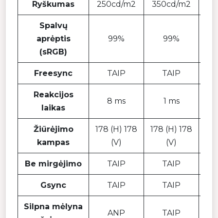
Ryškumas
250cd/m2
350cd/m2
35
Spalvų
aprėptis
99%
99%
(sRGB)
Freesync
TAIP
TAIP
Reakcijos
8 ms
1 ms
laikas
Žiūrėjimo
178 (H) 178
178 (H) 178
178
kampas
(V)
(V)
Be mirgėjimo
TAIP
TAIP
Gsync
TAIP
TAIP
Silpna mėlyna
ANP
TAIP