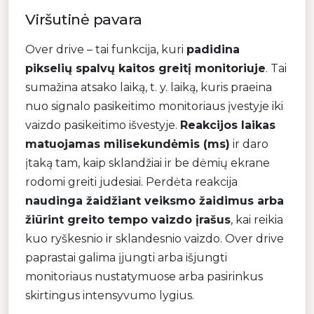
Viršutinė pavara
Over drive – tai funkcija, kuri
padidina
pikselių spalvų kaitos greitį monitoriuje
. Tai
sumažina atsako laiką, t. y. laiką, kuris praeina
nuo signalo pasikeitimo monitoriaus įvestyje iki
vaizdo pasikeitimo išvestyje.
Reakcijos laikas
matuojamas milisekundėmis (ms)
ir daro
įtaką tam, kaip sklandžiai ir be dėmių ekrane
rodomi greiti judesiai. Perdėta reakcija
naudinga žaidžiant veiksmo žaidimus arba
žiūrint greito tempo vaizdo įrašus
, kai reikia
kuo ryškesnio ir sklandesnio vaizdo. Over drive
paprastai galima įjungti arba išjungti
monitoriaus nustatymuose arba pasirinkus
skirtingus intensyvumo lygius.