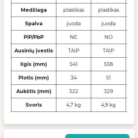
Medžiaga
plastikas
plastikas
pl
Spalva
juoda
juoda
PiP/PbP
NE
NO
Ausinių įvestis
TAIP
TAIP
Ilgis (mm)
541
558
Plotis (mm)
34
51
Aukštis (mm)
322
329
Svoris
4,7 kg
4,9 kg