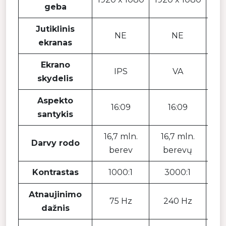
geba
Jutiklinis
NE
NE
ekranas
Ekrano
IPS
VA
skydelis
Aspekto
16:09
16:09
santykis
16,7 mln.
16,7 mln.
16
Darvy rodo
berev
berevų
b
Kontrastas
1000:1
3000:1
Atnaujinimo
75 Hz
240 Hz
dažnis