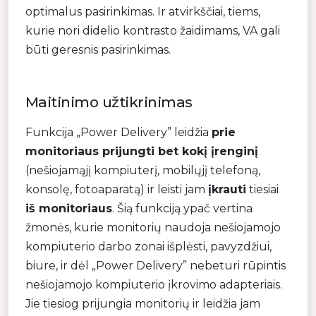
optimalus pasirinkimas. Ir atvirkščiai, tiems,
kurie nori didelio kontrasto žaidimams, VA gali
būti geresnis pasirinkimas.
Maitinimo užtikrinimas
Funkcija „Power Delivery” leidžia
prie
monitoriaus prijungti bet kokį įrenginį
(nešiojamąjį kompiuterį, mobilųjį telefoną,
konsolę, fotoaparatą) ir leisti jam
įkrauti
tiesiai
iš monitoriaus
. Šią funkciją ypač vertina
žmonės, kurie monitorių naudoja nešiojamojo
kompiuterio darbo zonai išplėsti, pavyzdžiui,
biure, ir dėl „Power Delivery” nebeturi rūpintis
nešiojamojo kompiuterio įkrovimo adapteriais.
Jie tiesiog prijungia monitorių ir leidžia jam