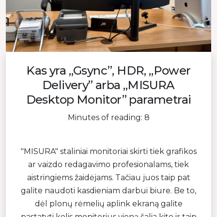
Kas yra „Gsync”, HDR, „Power
Delivery” arba „MISURA
Desktop Monitor” parametrai
Minutes of reading: 8
"MISURA" staliniai monitoriai skirti tiek grafikos
ar vaizdo redagavimo profesionalams, tiek
aistringiems žaidėjams. Tačiau juos taip pat
galite naudoti kasdieniam darbui biure. Be to,
dėl plonų rėmelių aplink ekraną galite
pastatyti kelis monitorius vieną šalia kito ir taip