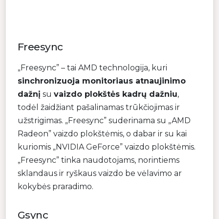
Freesync
„Freesync” – tai AMD technologija, kuri
sinchronizuoja monitoriaus atnaujinimo
dažnį
su
vaizdo plokštės kadrų dažniu
,
todėl žaidžiant pašalinamas trūkčiojimas ir
užstrigimas. „Freesync” suderinama su „AMD
Radeon” vaizdo plokštėmis, o dabar ir su kai
kuriomis „NVIDIA GeForce” vaizdo plokštėmis.
„Freesync” tinka naudotojams, norintiems
sklandaus ir ryškaus vaizdo be vėlavimo ar
kokybės praradimo.
Gsync