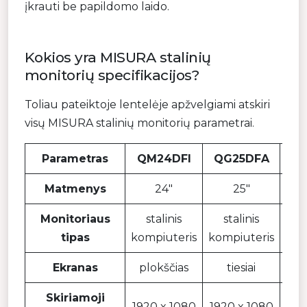
įkrauti be papildomo laido.
Kokios yra MISURA stalinių
monitorių specifikacijos?
Toliau pateiktoje lentelėje apžvelgiami atskiri
visų MISURA stalinių monitorių parametrai.
Parametras
QM24DFI
QG25DFA
PW
Matmenys
24″
25″
Monitoriaus
stalinis
stalinis
s
tipas
kompiuteris
kompiuteris
kom
Ekranas
plokščias
tiesiai
Skiriamoji
1920 x 1080
1920 x 1080
256