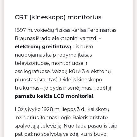
CRT (kineskopo) monitorius
1897 m. vokiečių fizikas Karlas Ferdinantas
Braunas išrado elektroninį vamzdį –
elektronų greitintuvą
. Jis buvo
naudojamas kaip rodymo įtaisas
televizoriuose, monitoriuose ir
oscilografuose. Vaizdą kūrė 3 elektronų
pluoštas (srautas). Didelis kineskopo
trūkumas – jo dydis ir senėjimas. Todėl jį
pamažu keičia LCD monitoriai
.
Lūžis įvyko 1928 m. liepos 3 d., kai škotų
inžinierius Johnas Logie Baieris pristatė
spalvotąją televiziją. Nuo tada pasaulis taip
pat pažino spalvotą vaizdą, kuris buvo