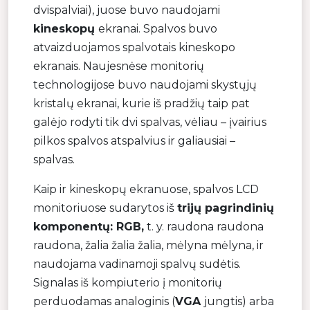
dvispalviai), juose buvo naudojami
kineskopų
ekranai. Spalvos buvo
atvaizduojamos spalvotais kineskopo
ekranais. Naujesnėse monitorių
technologijose buvo naudojami skystųjų
kristalų ekranai, kurie iš pradžių taip pat
galėjo rodyti tik dvi spalvas, vėliau – įvairius
pilkos spalvos atspalvius ir galiausiai –
spalvas.
Kaip ir kineskopų ekranuose, spalvos LCD
monitoriuose sudarytos iš
trijų pagrindinių
komponentų: RGB,
t. y. raudona raudona
raudona, žalia žalia žalia, mėlyna mėlyna, ir
naudojama vadinamoji spalvų sudėtis.
Signalas iš kompiuterio į monitorių
perduodamas analoginis (
VGA
jungtis) arba