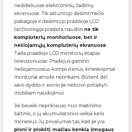
nedideliuose elektroninių žaidimų
ekranuose. Tik aštuntojo dešimtmečio
pabaigoje ir dešimtojo pradžioje LCD
technologija pradėta naudoti
ne tik
kompiuterių monitoriuose, bet ir
nešiojamųjų kompiuterių ekranuose
.
Tada prasidėjo LCD monitorių etapas
televizoriuose. Pradėjus gaminti
nešiojamuosius kompiuterius, kineskopiniai
monitoriai atrodė netinkami. Būtent dėl
savo dydžio ir svorio jie nebuvo pritaikyti
mobiliam naudojimui.
Jie beveik nepriklauso nuo maitinimo
šaltinio, o jų akumuliatorius veikia kelis
mėnesius. Jų privalumas tas, kad jie yra
ploni ir plokšti
,
mažiau kenkia žmogaus