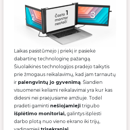
Laikas pasistūmėjo į priekį ir pasiekė
dabartinę technologinę pažangą.
Šiuolaikinės technologijos pradėjo taikytis
prie žmogaus reikalavimų, kad jam tarnautų
ir
palengvintų jo gyvenimą
. Šiandien
visuomenei keliami reikalavimai yra kur kas
didesni nei praėjusiame amžiuje. Todėl
pradėti gaminti
nešiojamieji
trigubo
išplėtimo
monitoriai,
galintys išplėsti
darbo plotą nuo vieno ekrano iki trijų,
vadinamieji
trisekraniai
.