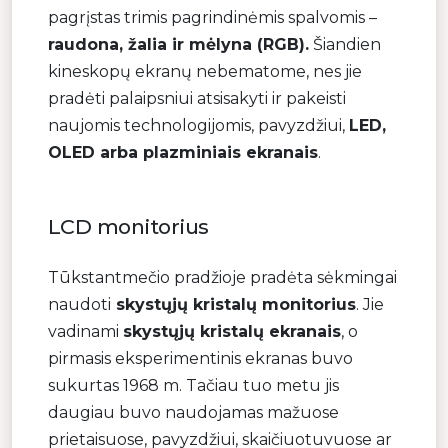
pagrįstas trimis pagrindinėmis spalvomis –
raudona, žalia ir mėlyna (RGB).
Šiandien
kineskopų ekranų nebematome, nes jie
pradėti palaipsniui atsisakyti ir pakeisti
naujomis technologijomis, pavyzdžiui,
LED,
OLED arba plazminiais ekranais
.
LCD monitorius
Tūkstantmečio pradžioje pradėta sėkmingai
naudoti
skystųjų kristalų monitorius
. Jie
vadinami
skystųjų kristalų ekranais
, o
pirmasis eksperimentinis ekranas buvo
sukurtas 1968 m. Tačiau tuo metu jis
daugiau buvo naudojamas mažuose
prietaisuose, pavyzdžiui, skaičiuotuvuose ar