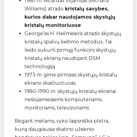
1960 m. Ričardas Viljamsas (Richard
Williams) atrado
kristalų savybes,
kurios dabar naudojamos skystųjų
kristalų monitoriuose
George’as H. Heilmeieris atrado skystųjų
kristalų spalvų keitimo metodus. Tai
leido sukurti pirmąjį funkcinį skystųjų
kristalų ekraną naudojant DSM
technologiją
1973 m. gimė pirmasis skystųjų kristalų
ekrano skaičiuotuvas
1980-1990 m. skystųjų kristalų ekranai
nešiojamiesiems kompiuteriams,
monitoriams, televizoriams
Bėgant metams, vyko laipsniška plėtra,
kurią daugiausia skatino užsienio