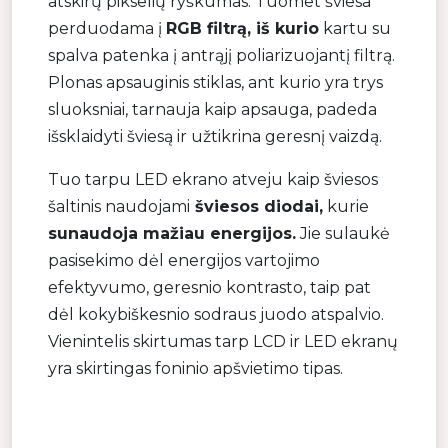
atskirų pikselių ryškumas. Tuomet šviesa
perduodama į
RGB filtrą, iš kurio
kartu su
spalva patenka į antrąjį poliarizuojantį filtrą.
Plonas apsauginis stiklas, ant kurio yra trys
sluoksniai, tarnauja kaip apsauga, padeda
išsklaidyti šviesą ir užtikrina geresnį vaizdą.
Tuo tarpu LED ekrano atveju kaip šviesos
šaltinis naudojami
šviesos diodai,
kurie
sunaudoja mažiau energijos.
Jie sulaukė
pasisekimo dėl energijos vartojimo
efektyvumo, geresnio kontrasto, taip pat
dėl kokybiškesnio sodraus juodo atspalvio.
Vienintelis skirtumas tarp LCD ir LED ekranų
yra skirtingas foninio apšvietimo tipas.