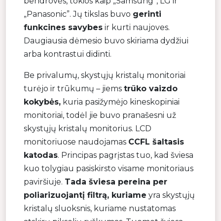
bendrovės, tokios kaip „Samsung”, LG ir
„Panasonic”. Jų tikslas buvo
gerinti
funkcines savybes
ir kurti naujoves.
Daugiausia dėmesio buvo skiriama dydžiui
arba kontrastui didinti.
Be privalumų, skystųjų kristalų monitoriai
turėjo ir trūkumų – jiems
trūko vaizdo
kokybės,
kuria pasižymėjo kineskopiniai
monitoriai, todėl jie buvo pranašesni už
skystųjų kristalų monitorius. LCD
monitoriuose naudojamas
CCFL šaltasis
katodas
. Principas pagrįstas tuo, kad šviesa
kuo tolygiau pasiskirsto visame monitoriaus
paviršiuje.
Tada šviesa pereina per
poliarizuojantį filtrą, kuriame
yra skystųjų
kristalų sluoksnis, kuriame nustatomas