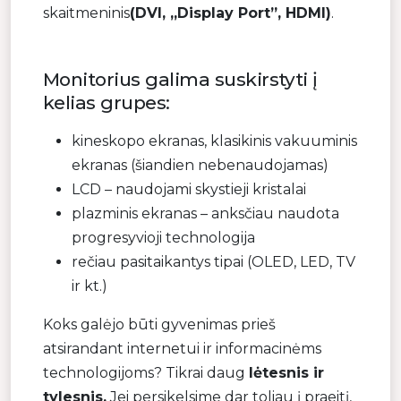
skaitmeninis
(DVI, „Display Port”, HDMI)
.
Monitorius galima suskirstyti į
kelias grupes:
kineskopo ekranas, klasikinis vakuuminis
ekranas (šiandien nebenaudojamas)
LCD – naudojami skystieji kristalai
plazminis ekranas – anksčiau naudota
progresyvioji technologija
rečiau pasitaikantys tipai (OLED, LED, TV
ir kt.)
Koks galėjo būti gyvenimas prieš
atsirandant internetui ir informacinėms
technologijoms? Tikrai daug
lėtesnis ir
tylesnis.
Jei persikelsime dar toliau į praeitį,