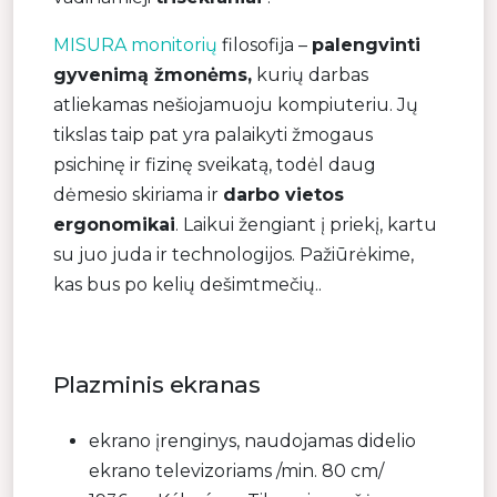
MISURA monitorių
filosofija –
palengvinti
gyvenimą žmonėms,
kurių darbas
atliekamas nešiojamuoju kompiuteriu. Jų
tikslas taip pat yra palaikyti žmogaus
psichinę ir fizinę sveikatą, todėl daug
dėmesio skiriama ir
darbo vietos
ergonomikai
. Laikui žengiant į priekį, kartu
su juo juda ir technologijos. Pažiūrėkime,
kas bus po kelių dešimtmečių..
Plazminis ekranas
ekrano įrenginys, naudojamas didelio
ekrano televizoriams /min. 80 cm/