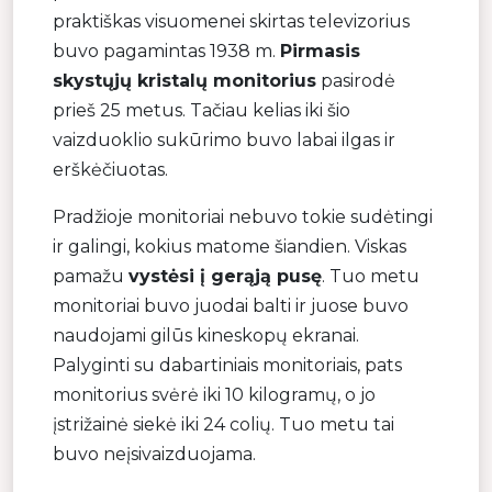
praktiškas visuomenei skirtas televizorius
buvo pagamintas 1938 m.
Pirmasis
skystųjų kristalų monitorius
pasirodė
prieš 25 metus. Tačiau kelias iki šio
vaizduoklio sukūrimo buvo labai ilgas ir
erškėčiuotas.
Pradžioje monitoriai nebuvo tokie sudėtingi
ir galingi, kokius matome šiandien. Viskas
pamažu
vystėsi į gerąją pusę
. Tuo metu
monitoriai buvo juodai balti ir juose buvo
naudojami gilūs kineskopų ekranai.
Palyginti su dabartiniais monitoriais, pats
monitorius svėrė iki 10 kilogramų, o jo
įstrižainė siekė iki 24 colių. Tuo metu tai
buvo neįsivaizduojama.