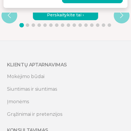
KODĖL VERTA RINKTIS KOKYBIŠKĄ
VIBRACINĮ MASAŽUOKLĮ?
Perskaitykite tai ›
KLIENTŲ APTARNAVIMAS
Mokėjimo būdai
Siuntimas ir siuntimas
Įmonėms
Grąžinimai ir pretenzijos
KONSULTAVIMAS