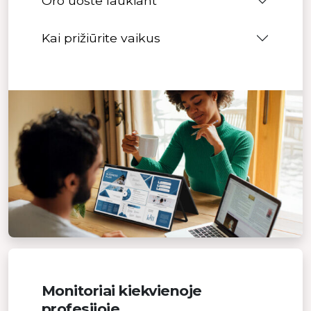
Oro uoste laukiant
Kai prižiūrite vaikus
Monitoriai kiekvienoje
profesijoje