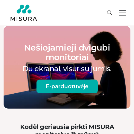
Nešiojamieji dvigubi
monitoriai
Du ekranai, visur su jumis.
E-parduotuvėje
Kodėl geriausia pirkti MISURA