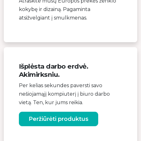
Atraskite mūsų Europos prekės ženklo
kokybę ir dizainą. Pagaminta
atsižvelgiant į smulkmenas.
Išplėsta darbo erdvė.
Akimirksniu.
Per kelias sekundes paversti savo
nešiojamąjį kompiuterį į biuro darbo
vietą. Ten, kur jums reikia.
Peržiūrėti produktus