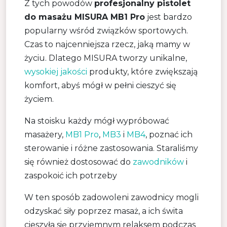
Z tych powodów
profesjonalny pistolet
do masażu MISURA MB1 Pro
jest bardzo
popularny wśród związków sportowych.
Czas to najcenniejsza rzecz, jaką mamy w
życiu. Dlatego MISURA tworzy unikalne,
wysokiej jakości
produkty, które zwiększają
komfort, abyś mógł w pełni cieszyć się
życiem.
Na stoisku każdy mógł wypróbować
masażery,
MB1 Pro
,
MB3
i
MB4
, poznać ich
sterowanie i różne zastosowania. Staraliśmy
się również dostosować do
zawodników
i
zaspokoić ich potrzeby
W ten sposób zadowoleni zawodnicy mogli
odzyskać siły poprzez masaż, a ich świta
cieszyła się przyjemnym relaksem podczas