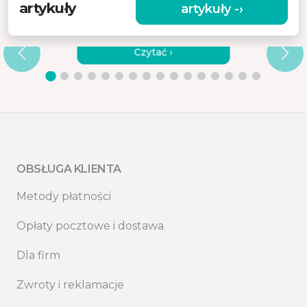
artykuły
artykuły -›
JAK PRAWIDŁOWO UŻYWAĆ
MASAŻERA RĘCZNEGO?
Czytać ›
OBSŁUGA KLIENTA
Metody płatności
Opłaty pocztowe i dostawa
Dla firm
Zwroty i reklamacje