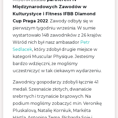
Międzynarodowych Zawodów w
Kulturystyce i Fitness IFBB Diamond
Cup Praga 2022
. Zawody odbyły się w
pierwszym tygodniu września. W sumie
wystartowało 148 zawodników z 26 krajów.
Wśród nich był nasz ambasador
Petr
Sedlacek
, który zdobył drugie miejsce w
kategorii Muscular Physique. Jesteśmy
bardzo wdzięczni, że mogliśmy
uczestniczyć w tak ciekawym wydarzeniu.
Zawodnicy gospodarzy zdobyli łącznie 41
medali. Szesnaście złotych, dwanaście
srebrnych i trzynaście brązowych. Na
podium mogliśmy zobaczyć m.in. Veronikę
Pluskalovą, Natalię Korniiuk, Markéta
Härtla, Antonina Tema, Richarda Soję i