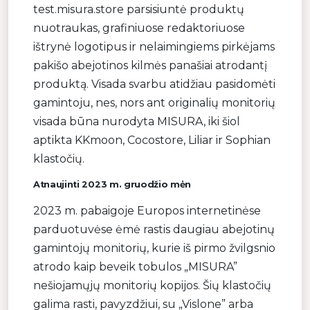
test.misura.store parsisiuntė produktų
nuotraukas, grafiniuose redaktoriuose
ištrynė logotipus ir nelaimingiems pirkėjams
pakišo abejotinos kilmės panašiai atrodantį
produktą. Visada svarbu atidžiau pasidomėti
gamintoju, nes, nors ant originalių monitorių
visada būna nurodyta MISURA, iki šiol
aptikta KKmoon, Cocostore, Liliar ir Sophian
klastočių.
Atnaujinti 2023 m. gruodžio mėn
2023 m. pabaigoje Europos internetinėse
parduotuvėse ėmė rastis daugiau abejotinų
gamintojų monitorių, kurie iš pirmo žvilgsnio
atrodo kaip beveik tobulos „MISURA”
nešiojamųjų monitorių kopijos. Šių klastočių
galima rasti, pavyzdžiui, su „Vislone” arba