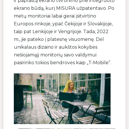
ir paprastą ekrano tvirtinimo prie integruoto
ekrano būdą, kurį MISURA užpatentavo. Po
metų monitoriai labai gerai įsitvirtino
Europos rinkoje, ypač Čekijoje ir Slovakijoje,
taip pat Lenkijoje ir Vengrijoje. Tada, 2022
m., jie pateko į platesnę visuomenę. Dėl
unikalaus dizaino ir aukštos kokybės
nešiojamąjį monitorių savo valdymui
pasirinko tokios bendrovės kaip „T-Mobile”.