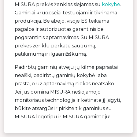
MISURA prekės ženklas siejamas su
kokybe
.
Gaminiai kruopščiai testuojami ir tikrinama
produkcija. Be abejo, visoje ES teikiama
pagalba ir autorizuotas garantinis bei
pogarantinis aptarnavimas. Su MISURA
prekės ženklu perkate saugumą,
patikimumą ir ilgaamžiškumą.
Padirbtų gaminių atveju jų kilmė paprastai
neaiški, padirbtų gaminių kokybė labai
prasta, o už aptarnavimą niekas neatsako.
Jei jus domina MISURA nešiojamojo
monitoriaus technologija ir ketinate jį įsigyti,
būkite atsargūs ir pirkite tik gaminius su
MISURA logotipu ir MISURA gamintoju!