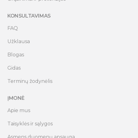
KONSULTAVIMAS
FAQ
Užklausa
Blogas
Gidas
Terminų žodynėlis
ĮMONĖ
Apie mus
Taisyklės ir sąlygos
Asmens duomenų apsauga