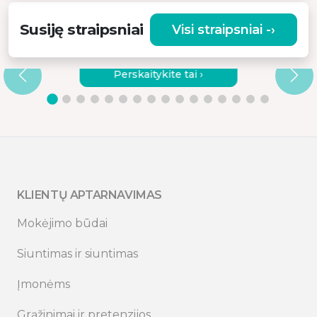
Susiję straipsniai
Visi straipsniai -›
KODĖL VERTA RINKTIS KOKYBIŠKĄ
VIBRACINĮ MASAŽUOKLĮ?
Perskaitykite tai ›
KLIENTŲ APTARNAVIMAS
Mokėjimo būdai
Siuntimas ir siuntimas
Įmonėms
Grąžinimai ir pretenzijos