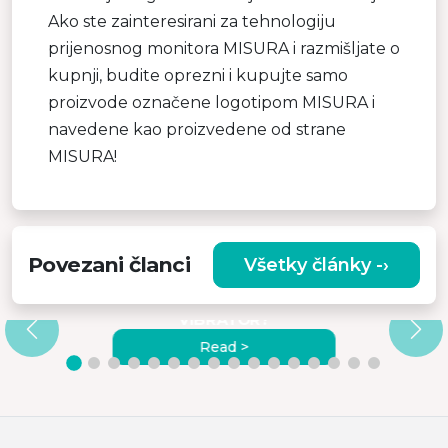
Ako ste zainteresirani za tehnologiju
prijenosnog monitora MISURA i razmišljate o
kupnji, budite oprezni i kupujte samo
proizvode označene logotipom MISURA i
navedene kao proizvedene od strane
MISURA!
Povezani članci
Všetky články -›
A
ZAŠTO ODABRATI
VISOKOKVALITETNI MASAŽNI
VIBRATOR?
Read >