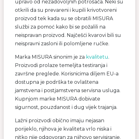
upravo od nezadovoljnih potrošača. Neki su
otkrili da su prevareni i kupili krivotvoreni
proizvod tek kada su se obratili MISURA
službi za pomoć kako bi se požalili na
neispravan proizvod. Najčešći kvarovi bili su
neispravni zasloni ili polomljene ručke.
Marka MISURA sinonim je za
kvalitetu
.
Proizvodi prolaze temeljita testiranja i
završne preglede. Korisnicima diljem EU-a
dostupna je podrška te ovlaštena
jamstvena i postjamstvena servisna usluga.
Kupnjom marke MISURA dobivate
sigurnost, pouzdanost i dug vijek trajanja.
Lažni proizvodi obično imaju nejasan
porijeklo, njihova je kvaliteta vrlo niska i
nitko nije odgovoran za njihovo servisiranje.