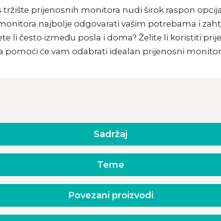
tržište prijenosnih monitora nudi širok raspon opcija. 
monitora najbolje odgovarati vašim potrebama i zahtj
te li često između posla i doma? Želite li koristiti 
ja pomoći će vam odabrati idealan prijenosni monitor
Sadržaj
Teme
Povezani proizvodi