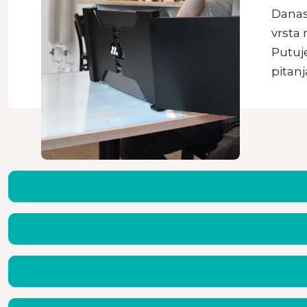
Danas 
vrsta 
Putuje
pitan