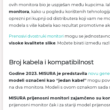
ovih monitora bio je uspješan među kupcima. Iak
monitora
, kako u pogledu korištenih tehnologija
oprezni pri kupnji od distributera koji vam ne m
modela s više kabela kao rezultat promotivne a
mogu se jednostavno 
Prenosivi dvostruki monitori
visoke kvalitete slike
. Možete birati između razli
Broj kabela i kompatibilnost
Godine 2023. MISURA je predstavila
novu gener
modeli označeni kao “jedan kabel”
mogu povez
na dva monitora. Modeli s ovom oznakom sada 
MISURA prijenosni monitori zajamčeno su kom
prijenosni monitor čak i za stariji model prijen