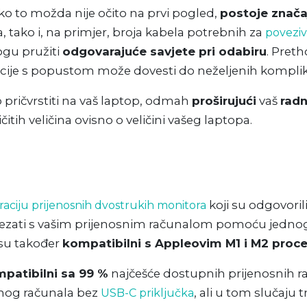
o to možda nije očito na prvi pogled,
postoje značaj
, tako i, na primjer, broja kabela potrebnih za
poveziv
ogu pružiti
odgovarajuće savjete pri odabiru
. Pret
kcije s popustom može dovesti do neželjenih komplik
pričvrstiti na vaš laptop, odmah
proširujući
vaš
radn
čitih veličina ovisno o veličini vašeg laptopa.
koji su odgovori
aciju prijenosnih dvostrukih monitora
ati s vašim prijenosnim računalom pomoću jednog k
su također
kompatibilni s Appleovim M1 i M2 proc
patibilni sa 99 %
najčešće dostupnih prijenosnih ra
osnog računala bez
, ali u tom slučaju 
USB-C priključka