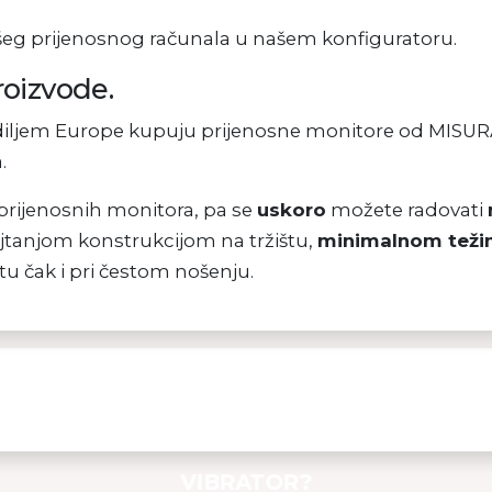
šeg prijenosnog računala u našem konfiguratoru.
roizvode.
 diljem Europe kupuju prijenosne monitore od MISURA
.
prijenosnih monitora, pa se
uskoro
možete radovati
ajtanjom konstrukcijom na tržištu,
minimalnom tež
tu čak i pri čestom nošenju.
ZAŠTO ODABRATI
VISOKOKVALITETNI MASAŽNI
VIBRATOR?