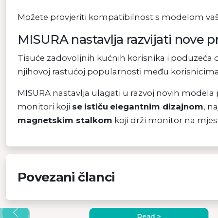
Možete provjeriti kompatibilnost s modelom va
MISURA nastavlja razvijati nove p
Tisuće zadovoljnih kućnih korisnika i poduzeća
njihovoj rastućoj popularnosti među korisnicima
MISURA nastavlja ulagati u razvoj novih modela 
monitori koji
se
ističu
elegantnim dizajnom
, n
magnetskim stalkom
koji drži monitor na mjes
Povezani članci
OSNI
KAKO SPOJITI DVA
URA
MONITORA NA LAPTOP
Read >