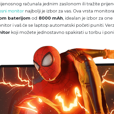
prijenosnog računala jednim zaslonom ili tražite prij
najbolji je izbor za vas. Ova vrsta monitor
osni monitor
om baterijom
od
8000 mAh
, idealan je izbor za one
itor i vaš će se laptop automatski početi puniti. Verz
itor
koji možete jednostavno spakirati u torbu i poni