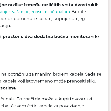
ne razlike između različitih vrsta dvostrukih
. Budite
anje s vašim prijenosnim računalom
hodno spomenuti scenarij kupnje starijeg
acija.
i prostor s dva dodatna bočna monitora
vrlo
li na potražnju za manjim brojem kabela. Sada se
abela koji istovremeno može prenositi sliku
esorima
.
čunala. To znači da možete kupiti dvostruki
trebat će vam četiri kabela za povezivanje