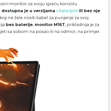
enosni monitor za svoju igraću konzolu
a
dostupna je u verzijama
ili bez nje
.
s baterijom
 koji ne žele nositi kabel za punjenje za svoj
ija
bez baterije
,
monitor
M16T
, prikladnija je za
jeti sa sobom na posao ili na odmor, na primjer.