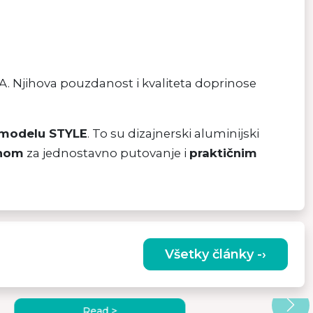
. Njihova pouzdanost i kvaliteta doprinose
modelu STYLE
. To su dizajnerski aluminijski
inom
za jednostavno putovanje i
praktičnim
Všetky články -›
KAKO PRAVILNO KORISTITI
KAKO
RUČNI MASAŽER?
MONITO
Read >