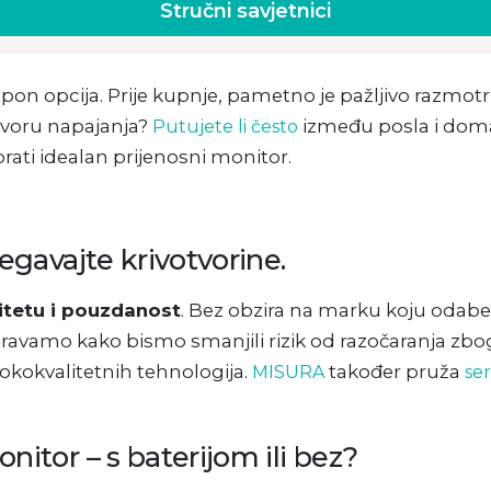
Stručni savjetnici
pon opcija. Prije kupnje, pametno je pažljivo razmotri
izvoru napajanja?
između posla i doma? 
Putujete li često
ati idealan prijenosni monitor.
egavajte krivotvorine.
litetu i pouzdanost
. Bez obzira na marku koju odaber
avamo kako bismo smanjili rizik od razočaranja zbo
okokvalitetnih tehnologija.
također pruža
MISURA
ser
itor – s baterijom ili bez?