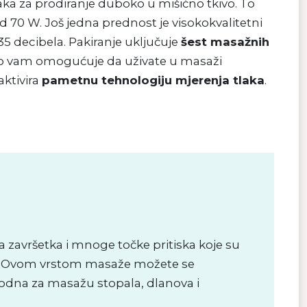
laka za prodiranje duboko u mišićno tkivo. To
70 W. Još jedna prednost je visokokvalitetni
5 decibela. Pakiranje uključuje
šest masažnih
, što vam omogućuje da uživate u masaži
aktivira
pametnu tehnologiju mjerenja tlaka
.
a završetka i mnoge točke pritiska koje su
Ovom vrstom masaže možete se
godna za masažu stopala, dlanova i