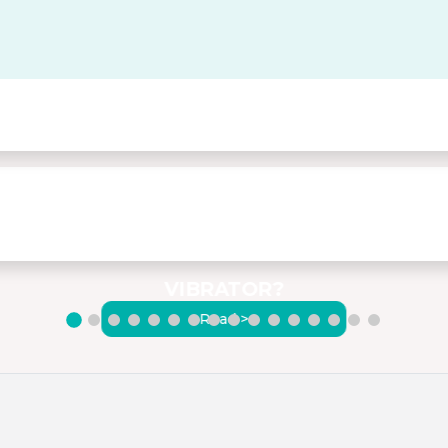
ZAŠTO ODABRATI
VISOKOKVALITETNI MASAŽNI
VIBRATOR?
Read >