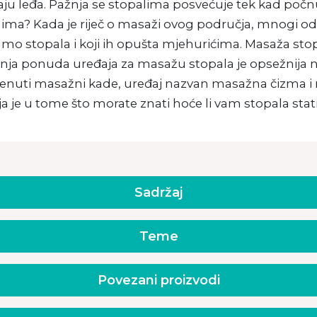
ju leđa. Pažnja se stopalima posvećuje tek kad počnu 
ima? Kada je riječ o masaži ovog područja, mnogi od 
amo stopala i koji ih opušta mjehurićima. Masaža sto
nja ponuda uređaja za masažu stopala je opsežnija 
nuti masažni kade, uređaj nazvan masažna čizma i raz
a je u tome što morate znati hoće li vam stopala stat
Sadržaj
Teme
Povezani proizvodi