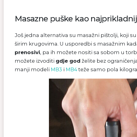
Masazne puške kao najprikladnij
Još jedna alternativa su masažni pištolji, koji
širim krugovima. U usporedbi s masažnim ka
prenosivi
, pa ih možete nositi sa sobom u torbi
možete izvoditi
gdje god
želite bez ograničenja
manji modeli
i
teže samo pola kilogr
MB3
MB4