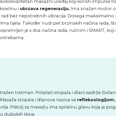
visokokvalitetan masažni uređaj koji koristi impulse t
kiselinu i
ubrzava regeneraciju.
Ima snažan motor od 
ni rad bez nepotrebnih vibracija. Dosega maksimalno 3
lovima tijela. Također nudi pet brzinskih načina rada
premljen je s dva načina rada, ručnim i SMART, koji 
 potrebama.
tražen tretman. Potplati stopala i dlani sadrže živčan
Masaža stopala i dlanova naziva se
refleksologijom.
a. Pištolj za masažu ima spiralnu glavu koja je po
u dubokih tkiva.