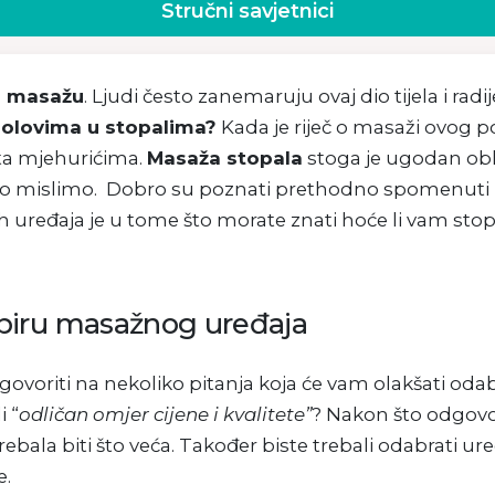
Stručni savjetnici
i masažu
. Ljudi često zanemaruju ovaj dio tijela i ra
olovima u stopalima?
Kada je riječ o masaži ovog 
šta mjehurićima.
Masaža stopala
stoga je ugodan ob
što mislimo. Dobro su poznati prethodno spomenuti
ih uređaja je u tome što morate znati hoće li vam stop
dabiru masažnog uređaja
oriti na nekoliko pitanja koja će vam olakšati odabir.
i “
odličan omjer cijene i kvalitete”
? Nakon što odgovor
ebala biti što veća. Također biste trebali odabrati uređ
e.