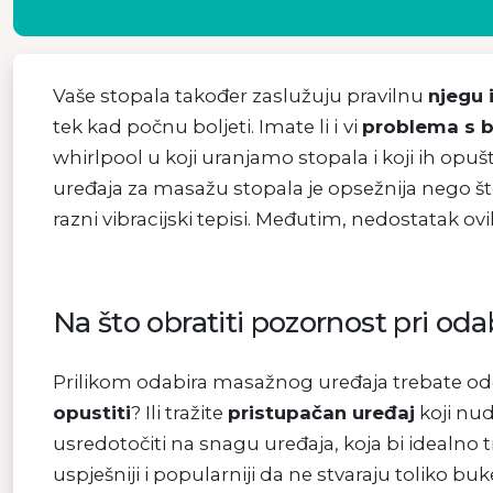
Vaše stopala također zaslužuju pravilnu
njegu 
tek kad počnu boljeti. Imate li i
vi
problema s b
whirlpool u koji uranjamo stopala i koji ih opu
uređaja za masažu stopala je opsežnija nego 
razni vibracijski tepisi. Međutim, nedostatak ov
Na što obratiti pozornost pri o
Prilikom odabira masažnog uređaja trebate odgov
opustiti
? Ili tražite
pristupačan uređaj
koji nud
usredotočiti na snagu uređaja, koja bi idealno tr
uspješniji i popularniji da ne stvaraju toliko buk