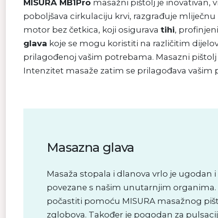
MISURA MB1Pro
masažni pištolj je inovativan, 
poboljšava cirkulaciju krvi, razgrađuje mliječnu 
motor bez četkica, koji osigurava
tihi
, profinje
glava
koje se mogu koristiti na različitim dije
prilagođenoj vašim potrebama. Masazni pištolj o
Intenzitet masaže zatim se prilagođava vašim
Masazna glava
Masaža stopala i dlanova vrlo je ugodan i 
povezane s našim unutarnjim organima. 
počastiti pomoću MISURA masažnog pištolj
zglobova. Također je pogodan za pulsacij