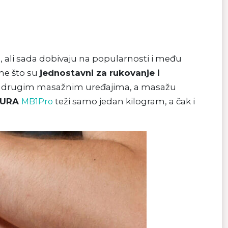
a, ali sada dobivaju na popularnosti i među
me što su
jednostavni za rukovanje i
s drugim masažnim uređajima, a masažu
SURA
teži samo jedan kilogram, a čak i
MB1Pro