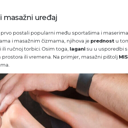
i masažni uređaj
 su prvo postali popularni među sportašima i maserim
dama i masažnim čizmama, njihova je
prednost
u to
 ili ručnoj torbici. Osim toga,
lagani
su u usporedbi 
 prostora ili vremena. Na primjer, masažni pištolj
MI
ama.