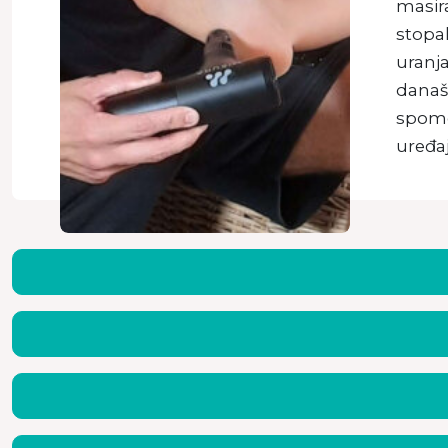
masira
stopal
uranj
današ
spome
uređaj