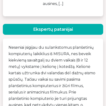
ausines, […]
Ekspertų patarėjai
Neseniai įsigijau du sulankstomus planšetinių
kompiuterių laikiklius iš MISURA, nes beveik
kiekvieną savaitgalį su dviem vaikais (8 ir 12
metų) vykstame į kelionę į kotedžą. Kelionė
kartais užtrunka dvi valandas dėl dažnų eismo
spūsčių. Tačiau vaikai su savimi pasiima
planšetinius kompiuterius ir žiūri filmus,
serialus ir animacinius filmukus. Prie
planšetinio kompiuterio jie turi prijungtas
ausines, kad netrukdytų vienas kitam, o,