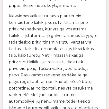
pripažinkime, netrukdytų ir mums.
Kiekvienas vaikas turi savo planšetinio
kompiuterio laikiklį, kuris tvirtinamas prie
priekinės sėdynės, kur yra galvos atrama.
Laikikliai įstatomi tarp galvos atramos strypų, o
tada tiesiog pritvirtinami varžtu. Varžtas yra
tvirtas ir laikiklis ten neplaukia, jis tikrai laikosi
taip, kaip turėtų. Net ir mažas vaikas gali
pritvirtinti laikiklį, jei reikia, aš jį šiek tiek
priveržiu po jų. Tačiau vaikai juos naudoja
patys. Pasukamos rankenėlės dėka jie gali
patys reguliuoti, ar nori, kad planšetė būtų
portretinė, ar horizontali, nes yra pasukama
rankenėlė. Mes juos nuolat turime
automobilyje, jų nenuimame, todėl tiesiog
įsėdame į automobilį, vaikai nustato planšetes,