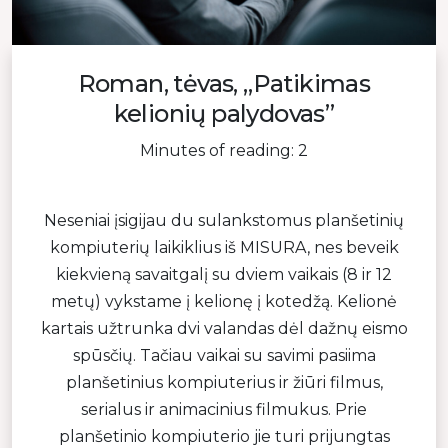
Roman, tėvas, „Patikimas
kelionių palydovas”
Minutes of reading: 2
Neseniai įsigijau du sulankstomus planšetinių
kompiuterių laikiklius iš MISURA, nes beveik
kiekvieną savaitgalį su dviem vaikais (8 ir 12
metų) vykstame į kelionę į kotedžą. Kelionė
kartais užtrunka dvi valandas dėl dažnų eismo
spūsčių. Tačiau vaikai su savimi pasiima
planšetinius kompiuterius ir žiūri filmus,
serialus ir animacinius filmukus. Prie
planšetinio kompiuterio jie turi prijungtas