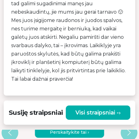
tad galimi sugadinimai manęs jau
nebeskaudintų, jie mums jau gerai tarnavo 🙂
Mes juos įsigijome raudonos ir juodos spalvos,
nes turime mergaitę ir berniuką, kad vaikai
galėtų juos atskirti. Negaliu pamiršti dar vieno
svarbaus dalyko, tai – įkrovimas. Laikiklyje yra
paruoštos skylutės, kad būtų galima prakišti
įkroviklį ir planšetinį kompiuterį būtų galima
laikyti tinklelyje, kol jis pritvirtintas prie laikiklio.
Tai labai dažnai praverčia!
Susiję straipsniai
Visi straipsniai -›
KODĖL VERTA RINKTIS KOKYBIŠKĄ
VIBRACINĮ MASAŽUOKLĮ?
Perskaitykite tai ›