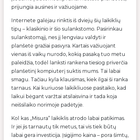
prijungia ausines ir važiuojame.
Internete galėjau rinktis iš dviejų šių laikiklių
tipų – klasikinio ir šio sulankstomo. Pasirinkau
sulankstomąjį, nes jį lengviau valdyti ir
planšetė gražiai pasvyra. Kartais važiuojant
vienas iš vaikų nurodo, kokią pasaką tuo metu
paleidžia, todėl lanksti rankena tiesiog priverčia
planšetinį kompiuterį suktis mums. Tai labai
smagu. Tačiau kyla klausimas, kiek ilgai ši ranka
tarnaus. Kai kuriuose laikikliuose pasitaiko, kad
laikui bėgant varžtai atsilaisvina ir tada koja
neišsilaiko norimoje padėtyje.
Kol kas „Misura” laikiklis atrodo labai patikimas.
Ir jei jis tarnautų tik metus, tai vis tiek būtų
labai gera investicija. Įsigijimo kaina – pora šimtų,