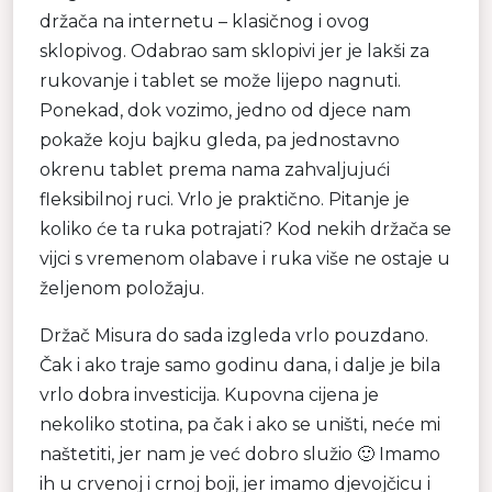
držača na internetu – klasičnog i ovog
sklopivog. Odabrao sam sklopivi jer je lakši za
rukovanje i tablet se može lijepo nagnuti.
Ponekad, dok vozimo, jedno od djece nam
pokaže koju bajku gleda, pa jednostavno
okrenu tablet prema nama zahvaljujući
fleksibilnoj ruci. Vrlo je praktično. Pitanje je
koliko će ta ruka potrajati? Kod nekih držača se
vijci s vremenom olabave i ruka više ne ostaje u
željenom položaju.
Držač Misura do sada izgleda vrlo pouzdano.
Čak i ako traje samo godinu dana, i dalje je bila
vrlo dobra investicija. Kupovna cijena je
nekoliko stotina, pa čak i ako se uništi, neće mi
naštetiti, jer nam je već dobro služio 🙂 Imamo
ih u crvenoj i crnoj boji, jer imamo djevojčicu i