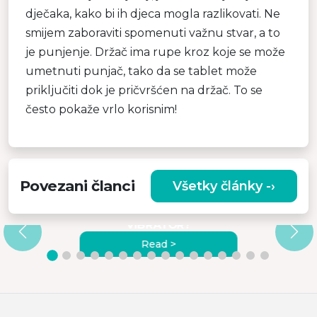
dječaka, kako bi ih djeca mogla razlikovati. Ne
smijem zaboraviti spomenuti važnu stvar, a to
je punjenje. Držač ima rupe kroz koje se može
umetnuti punjač, tako da se tablet može
priključiti dok je pričvršćen na držač. To se
često pokaže vrlo korisnim!
Povezani članci
Všetky články -›
A
ZAŠTO ODABRATI
VISOKOKVALITETNI MASAŽNI
VIBRATOR?
Read >