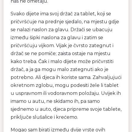
nas ne ometaju.
Svako dijete ima svoj držač za tablet, koji se
pričvršćuje na prednje sjedalo, na mjestu gdje
se nalazi naslon za glavu. Držači se ubacuju
između šipki naslona za glavu i zatim se
pričvršćuju vijkom. Vijak je čvrsto zategnut i
držač se ne pomiče; zaista ostaje na mjestu
kako treba. Čak i malo dijete može pričvrstiti
držač, a ja ga mogu malo zategnuti ako je
potrebno. Ali djeca ih koriste sama. Zahvaljujući
okretnom zglobu, mogu podesiti žele li tablet
u uspravnom ili vodoravnom položaju. Uvijek ih
imamo u autu, ne skidamo ih, pa samo
sjednemo u auto, djeca pripreme svoje tablete,
priključe slušalice i krećemo.
Mogao sam birati između dvije vrste ovih