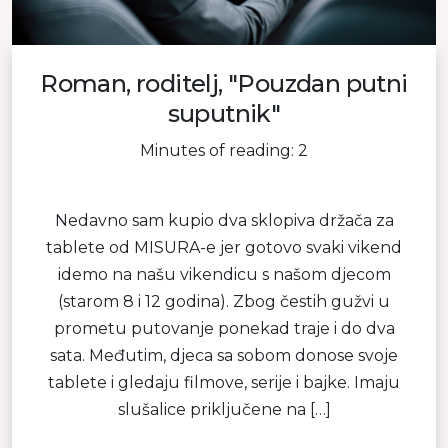
Roman, roditelj, "Pouzdan putni
suputnik"
Minutes of reading: 2
Nedavno sam kupio dva sklopiva držača za
tablete od MISURA-e jer gotovo svaki vikend
idemo na našu vikendicu s našom djecom
(starom 8 i 12 godina). Zbog čestih gužvi u
prometu putovanje ponekad traje i do dva
sata. Međutim, djeca sa sobom donose svoje
tablete i gledaju filmove, serije i bajke. Imaju
slušalice priključene na […]