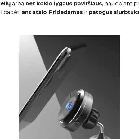
telių
arba
bet kokio lygaus paviršiaus,
naudojant pri
ui padėti
ant stalo
.
Pridedamas
ir
patogus siurbtuka