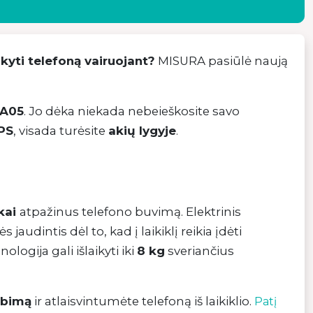
ikyti telefoną vairuojant?
MISURA pasiūlė naują
A05
. Jo dėka niekada nebeieškosite savo
PS
, visada turėsite
akių lygyje
.
kai
atpažinus telefono buvimą. Elektrinis
audintis dėl to, kad į laikiklį reikia įdėti
nologija gali išlaikyti iki
8 kg
sveriančius
rbimą
ir atlaisvintumėte telefoną iš laikiklio.
Patį