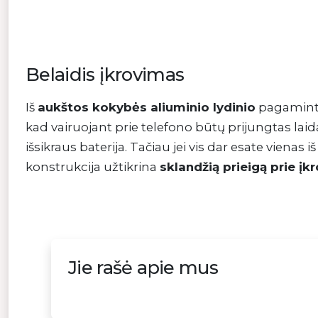
Belaidis įkrovimas
Iš
aukštos kokybės aliuminio lydinio
pagamint
kad vairuojant prie telefono būtų prijungtas laida
išsikraus baterija. Tačiau jei vis dar esate vienas
konstrukcija užtikrina
sklandžią prieigą prie įk
Jie rašė apie mus