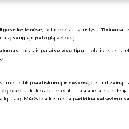
ilgose kelionėse
, bet ir miesto spūstyse.
Tinkama
te
ktas į
saugią
ir
patogią
kelionę.
salumas
. Laikiklis
palaiko visų tipų
mobiliuosius telef
ą.
avome ne tik
praktiškumą ir našumą
, bet ir
dizainą
. 
ktų prie bet kokio automobilio. Laikiklio konstrukcija
klių
. Taigi MA05 laikiklis ne tik
padidina vairavimo s