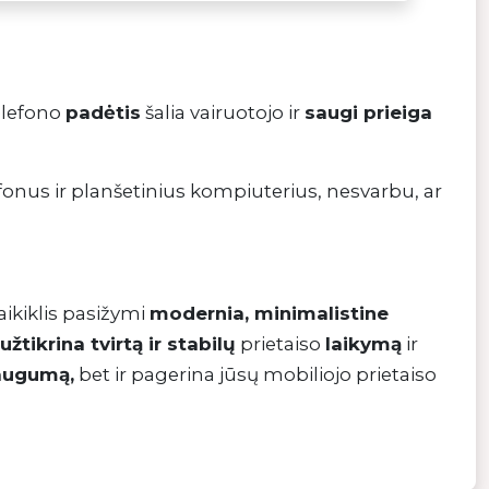
lefono
padėtis
šalia vairuotojo ir
saugi prieiga
onus ir planšetinius kompiuterius, nesvarbu, ar
Laikiklis pasižymi
modernia, minimalistine
užtikrina tvirtą ir stabilų
prietaiso
laikymą
ir
augumą,
bet ir pagerina jūsų mobiliojo prietaiso