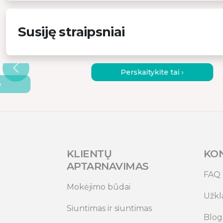
Susiję straipsniai
JAMOJO
KAIP PASIRINKTI TINKAMĄ
UNGTI DU
NEŠIOJAMĄJĮ MONITORIŲ?
S
Perskaitykite tai ›
›
KLIENTŲ
KO
APTARNAVIMAS
FAQ
Mokėjimo būdai
Užkl
Siuntimas ir siuntimas
Blog