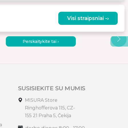
Visi straipsniai -›
MONITORIŲ ISTORIJA NUO
KAIP 
PRADŽIOS IKI ŠIŲ DIENŲ
RANK
Perskaitykite tai ›
SUSISIEKITE SU MUMIS
MISURA Store
Ringhofferova 115, CZ-
155 21 Praha 5, Čekija
a