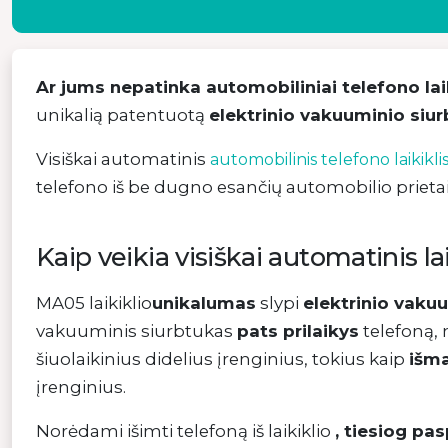
Ar jums nepatinka automobiliniai telefono laik
unikalią patentuotą
elektrinio vakuuminio siu
Visiškai automatinis
automobilinis telefono laikikli
telefono iš be dugno esančių automobilio prietais
Kaip veikia visiškai automatinis lai
MA05 laikiklio
unikalumas
slypi
elektrinio vaku
vakuuminis siurbtukas
pats prilaikys
telefoną
šiuolaikinius didelius įrenginius, tokius kaip
išma
įrenginius.
Norėdami išimti telefoną iš laikiklio
, tiesiog pa