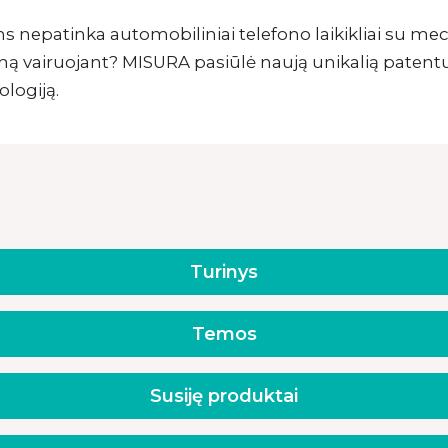
s nepatinka automobiliniai telefono laikikliai su mech
oną vairuojant? MISURA pasiūlė naują unikalią patent
logiją.
Turinys
Temos
Susiję produktai