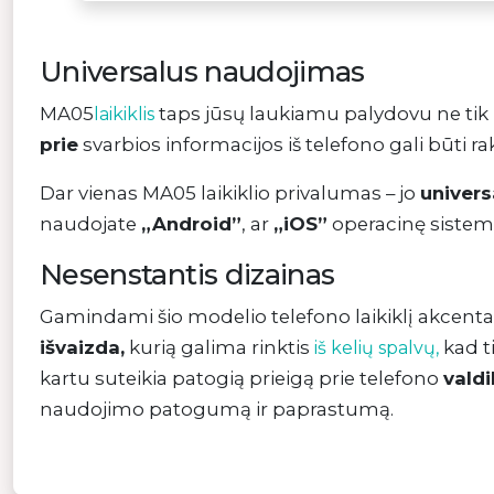
Universalus naudojimas
MA05
taps jūsų laukiamu palydovu ne tik
laikiklis
prie
svarbios informacijos iš telefono gali būti ra
Dar vienas MA05 laikiklio privalumas – jo
univer
naudojate
„Android”
, ar
„iOS”
operacinę sistem
Nesenstantis dizainas
Gamindami šio modelio telefono laikiklį akcent
išvaizda,
kurią galima rinktis
kad ti
iš kelių spalvų,
kartu suteikia patogią prieigą prie telefono
valdi
naudojimo patogumą ir paprastumą.