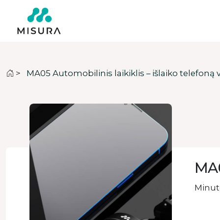
>
MA05 Automobilinis laikiklis – išlaiko telefoną v
MA0
Minute