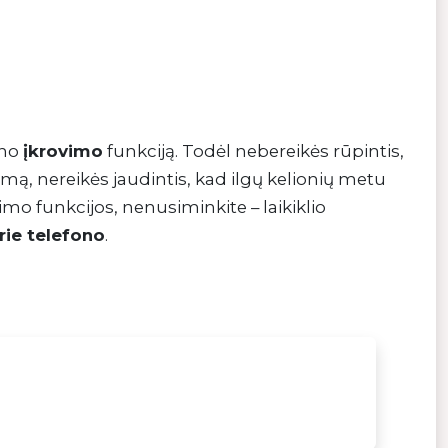
ono
įkrovimo
funkciją. Todėl nebereikės rūpintis,
vimą, nereikės jaudintis, kad ilgų kelionių metu
vimo funkcijos, nenusiminkite – laikiklio
rie telefono
.