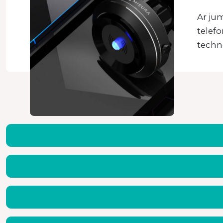
Ar jum
telef
techno