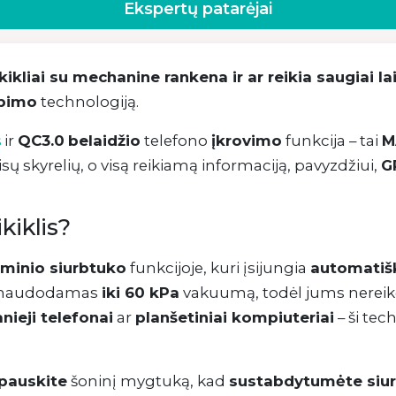
Ekspertų patarėjai
ikliai su mechanine rankena ir ar reikia saugiai la
rbimo
technologiją.
ir
QC3.0
belaidžio
telefono
įkrovimo
funkcija – tai
M
s
ų skyrelių, o visą reikiamą informaciją, pavyzdžiui,
G
kiklis?
uminio siurbtuko
funkcijoje, kuri įsijungia
automatiš
, naudodamas
iki 60 kPa
vakuumą, todėl jums nereikės j
nieji telefonai
ar
planšetiniai kompiuteriai
– ši tech
spauskite
šoninį mygtuką, kad
sustabdytumėte siu