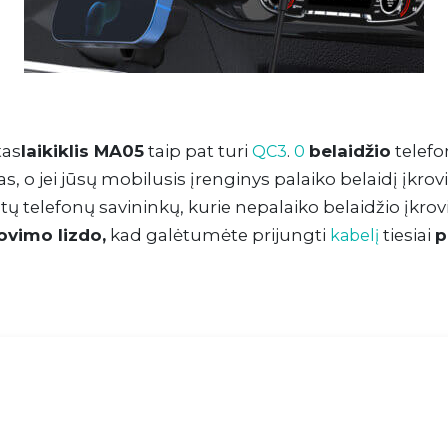
as
laikiklis MA05
taip pat turi
.
belaidžio
telef
QC3
0
s, o jei jūsų mobilusis įrenginys palaiko belaidį įkro
 iš tų telefonų savininkų, kurie nepalaiko belaidžio įkro
rovimo lizdo,
kad galėtumėte prijungti
tiesiai
p
kabelį