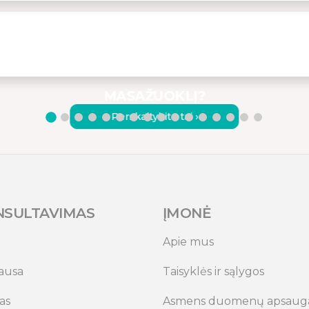
KODĖL VERTA RINKTIS
KOKYBIŠKĄ VIBRACINĮ
MASAŽUOKLĮ?
Perskaitykite tai ›
NSULTAVIMAS
ĮMONĖ
Apie mus
ausa
Taisyklės ir sąlygos
as
Asmens duomenų apsaug