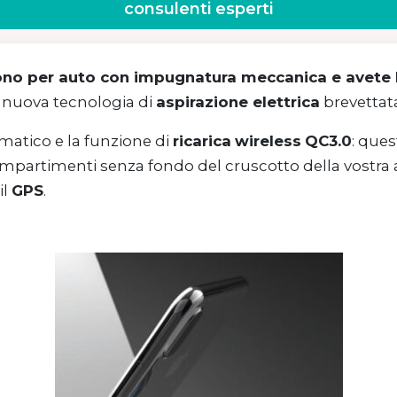
consulenti esperti
efono per auto con impugnatura meccanica e avete 
nuova tecnologia di
aspirazione elettrica
brevettata
tico e la funzione di
ricarica
wireless
QC3.0
: ques
scompartimenti senza fondo del cruscotto della vostr
il
GPS
.