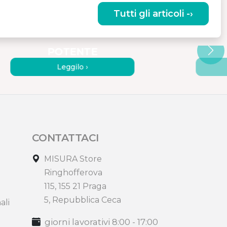
Tutti gli articoli -›
ASPIRATORE PER AUTO A
COMPAT
BATTERIA PICCOLO E
DEI SUP
POTENTE
Leggilo ›
CONTATTACI
MISURA Store
Ringhofferova
115, 155 21 Praga
5, Repubblica Ceca
ali
giorni lavorativi 8:00 - 17:00