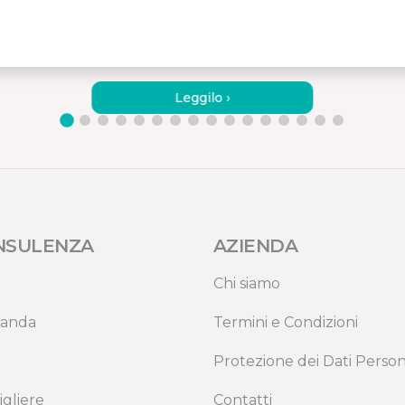
ASPIRATORE PER AUTO E
O
PER LA CASA PORTATILE
Leggilo ›
NSULENZA
AZIENDA
Chi siamo
anda
Termini e Condizioni
Protezione dei Dati Person
igliere
Contatti