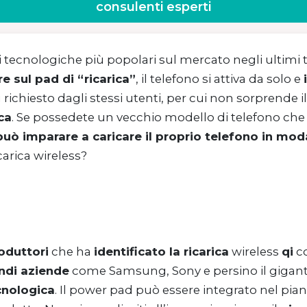
consulenti esperti
i tecnologiche più popolari sul mercato negli ultimi t
re sul pad di “ricarica”
, il telefono si attiva da solo e
chiesto dagli stessi utenti, per cui non sorprende i
ca
. Se possedete un vecchio modello di telefono che 
può imparare a caricare il proprio telefono in mod
carica wireless?
oduttori
che ha
identificato la ricarica
wireless
qi
c
ndi aziende
come Samsung, Sony e persino il gigan
cnologica
. Il power pad può essere integrato nel pi