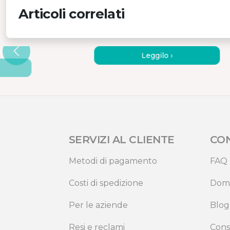
Articoli correlati
NDA GLI
COME SCEGLIERE UN
R AUTO A
ASPIRAPOLVERE PER AUT
URA
Leggilo ›
SERVIZI AL CLIENTE
CO
Metodi di pagamento
FAQ
Costi di spedizione
Dom
Per le aziende
Blog
Resi e reclami
Cons