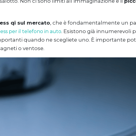
lotto. Non ci sono limiti all’immaginazione e il
picc
less qi sul mercato
, che è fondamentalmente un pad d
. Esistono già innumerevoli p
ss per il telefono in auto
 importanti quando ne scegliete uno. È importante poter
magneti o ventose.