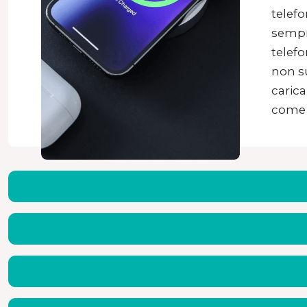
telefo
sempre
telefo
non su
carica
come f