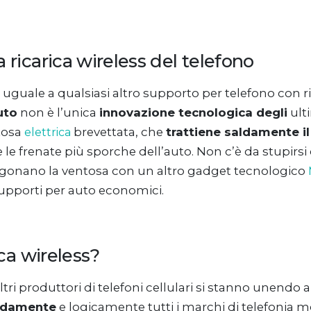
 ricarica wireless del telefono
 uguale a qualsiasi altro supporto per telefono con ri
uto
non è l’unica
innovazione tecnologica degli
ulti
tosa
brevettata, che
trattiene saldamente il
elettrica
 le frenate più sporche dell’auto. Non c’è da stupirs
 paragonano la ventosa con un altro gadget tecnologico
supporti per auto economici.
ica wireless?
altri produttori di telefoni cellulari si stanno unend
pidamente
e logicamente tutti i marchi di telefonia 