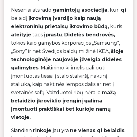
Neseniai atsirado
gamintojų asociacija,
kuri
qi
belaidį
įkrovimą įvardijo kaip
naują
elektroninių prietaisų įkrovimo būdą,
kuris
ateityje
taps
įprastu
.
Didelės bendrovės,
tokios kaip gamybos korporacijos „Samsung”,
„Sony” ir net Švedijos baldų milžinė IKEA,
šioje
technologinėje naujovėje įžvelgia dideles
galimybes
. Maitinimo kilimėlis gali būti
įmontuotas tiesiai į stalo stalviršį, naktinį
staliuką, kaip naktinės lempos dalis ar net į
svetainės sofą. Vaizduotei ribų nėra, o
mažą
belaidžio įkroviklio įrenginį
galima
įmontuoti praktiškai bet kurioje namų
vietoje.
Šiandien
rinkoje
jau yra
ne vienas qi belaidis