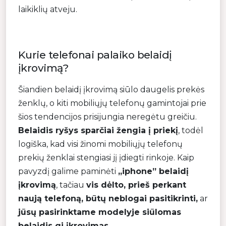
laikiklių atveju.
Kurie telefonai palaiko belaidį
įkrovimą?
Šiandien belaidį įkrovimą siūlo daugelis prekės
ženklų, o kiti mobiliųjų telefonų gamintojai prie
šios tendencijos prisijungia neregėtu greičiu.
Belaidis ryšys sparčiai žengia į priekį
, todėl
logiška, kad visi žinomi mobiliųjų telefonų
prekių ženklai stengiasi jį įdiegti rinkoje. Kaip
pavyzdį galime paminėti
„iphone” belaidį
įkrovimą
, tačiau
vis dėlto, prieš perkant
naują telefoną, būtų neblogai pasitikrinti,
ar
jūsų pasirinktame modelyje siūlomas
belaidis qi įkrovimas
.