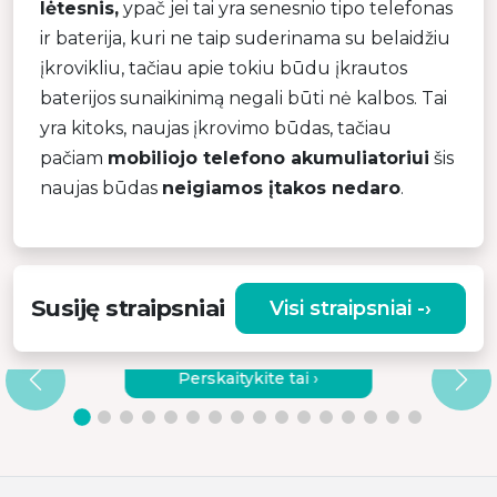
lėtesnis,
ypač jei tai yra senesnio tipo telefonas
ir baterija, kuri ne taip suderinama su belaidžiu
įkrovikliu, tačiau apie tokiu būdu įkrautos
baterijos sunaikinimą negali būti nė kalbos. Tai
yra kitoks, naujas įkrovimo būdas, tačiau
pačiam
mobiliojo telefono akumuliatoriui
šis
naujas būdas
neigiamos įtakos nedaro
.
Susiję straipsniai
Visi straipsniai -›
KODĖL VERTA RINKTIS KOKYBIŠKĄ
VIBRACINĮ MASAŽUOKLĮ?
Perskaitykite tai ›