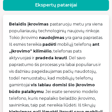
Ekspertų patarėjai
Belaidis įkrovimas
pastaruoju metu yra viena
populiariausių technologinių naujovių rinkoje.
Tokio įkrovimo
naudojimas
yra gana paprastas.
Iš esmės tereikia
padėti
mobilųjį telefoną
ant
„įkrovimo” kilimėlio
, telefonas pats
aktyvuojasi ir
pradeda krauti
. Dėl savo
paprastumo šis procesas yra labai populiarus ir
vis dažniau pageidaujamas pačių naudotojų,
todėl nenuostabu, kad mobiliųjų telefonų
gamintojai
vis labiau domisi šio įkrovimo
būdo palaikymu
. Jei esate senesnio modelio
telefono, kuris nepalaiko belaidžio įkrovimo,
savininkas, taip pat nereikia liūdėti. Iš tikrųjų
kiekvienas
gali išmokti įkrauti savo mobilųjį