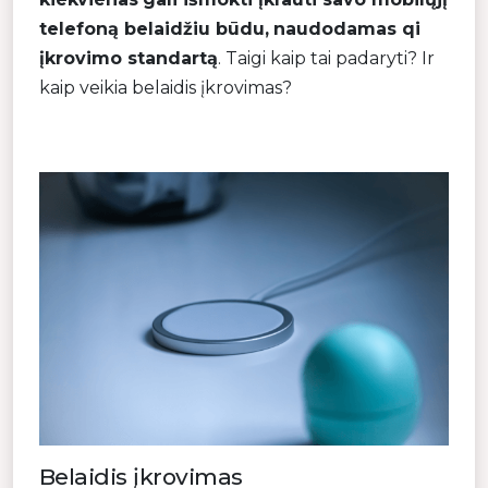
telefoną belaidžiu būdu,
naudodamas qi
įkrovimo standartą
. Taigi kaip tai padaryti? Ir
kaip veikia belaidis įkrovimas?
Belaidis įkrovimas