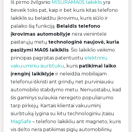
Iš pirmo žvilgsnio
MISURA
MA05 laikiklis
yra
beveik toks pat, kaip ir bet kuris kitas telefono
laikiklis su belaidžiu įkrovimu, kuris siūlo ir
palaiko šią funkciją.
Belaidis telefono
įkrovimas automobilyje
nėra vienintelė
pastarųjų metų
technologinė naujovė, kuria
pasižymi MA05 laikiklis
. Šio laikiklio veikimo
principas pagrįstas patentuotu
elektriniu
vakuuminiu siurbtuku
, kuris
patikimai laiko
įrenginį laikiklyje
ir neleidžia mobiliajam
telefonui iškristi ant grindų net purviniausiu
automobilio stabdymo metu. Nenuostabu, kad
šis gaminys sulaukia neregėto populiarumo
tarp pirkėjų. Kartais klientai vakuuminį
siurbtuką lygina su kitu technologiniu įtaisu
MagSafe
– telefono laikikliu ant magneto, kuris
vis dėlto nėra patikimas pigių automobilinių