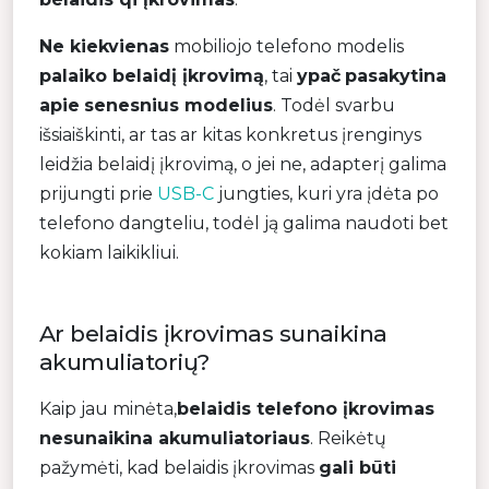
Ne kiekvienas
mobiliojo telefono modelis
palaiko belaidį įkrovimą
, tai
ypač
pasakytina
apie
senesnius modelius
. Todėl svarbu
išsiaiškinti, ar tas ar kitas konkretus įrenginys
leidžia belaidį įkrovimą, o jei ne, adapterį galima
prijungti prie
USB-C
jungties, kuri yra įdėta po
telefono dangteliu, todėl ją galima naudoti bet
kokiam laikikliui.
Ar belaidis įkrovimas sunaikina
akumuliatorių?
Kaip jau minėta,
belaidis telefono įkrovimas
nesunaikina akumuliatoriaus
. Reikėtų
pažymėti, kad belaidis įkrovimas
gali būti