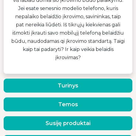
vis labiau domisi šio įkrovimo būdo palaikymu.
Jei esate senesnio modelio telefono, kuris
nepalaiko belaidžio įkrovimo, savininkas, taip
pat nereikia liūdėti. Iš tikrųjų kiekvienas gali
išmokti įkrauti savo mobilųjį telefoną belaidžiu
būdu, naudodamas qi įkrovimo standartą. Taigi
kaip tai padaryti? Ir kaip veikia belaidis
įkrovimas?
Turinys
Temos
Susiję produktai