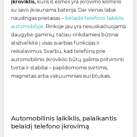
įkroviklis,
kuris iš esmės yra įkrovimo kilimėlis
su savo įkraunama baterija. Dar vienas labai
naudingas prietaisas –
belaidis telefono laikiklis
automobilyje
. Rinkoje jau yra nesuskaičiuojama
daugybė gaminių, tačiau rinkdamiesi būtinai
atsižvelkite į visas svarbias funkcijas ir
reikalavimus. Svarbu, kad telefoną prie
automobilinio įkroviklio būtų galima pritvirtinti
tvirtai ir stabiliai – papildomomis svirtimis,
magnetais arba vakuuminiais siurbtukais.
Automobilinis laikiklis, palaikantis
belaidį telefono įkrovimą