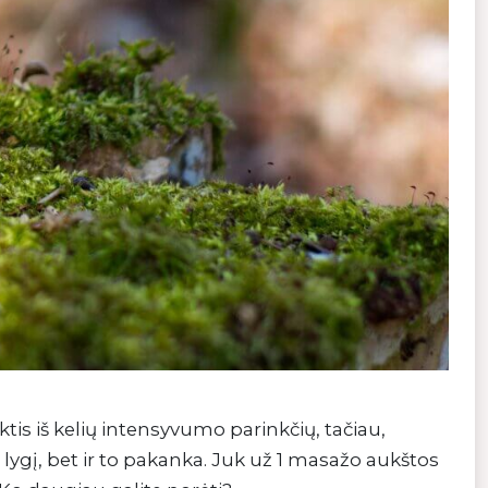
tis iš kelių intensyvumo parinkčių, tačiau,
lygį, bet ir to pakanka. Juk už 1 masažo aukštos