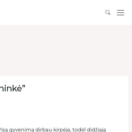
ininkė”
Visą gyvenimą dirbau kirpėja, todėl didžiąją