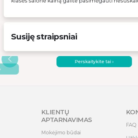
klasės salone kainą galite pasimėgauti nesuskai
Susiję straipsniai
JAMOJO
KAIP PASIRINKTI TINKAMĄ
UNGTI DU
NEŠIOJAMĄJĮ MONITORIŲ?
S
Perskaitykite tai ›
›
KLIENTŲ
KO
APTARNAVIMAS
FAQ
Mokėjimo būdai