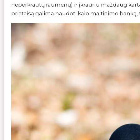
neperkrautų raumenų) ir įkraunu maždaug kartą 
prietaisą galima naudoti kaip maitinimo banką, t