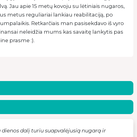
vą. Jau apie 15 metų kovoju su lėtiniais nugaros,
us metus reguliariai lankiau reabilitaciją, po
rumpalaikis. Retkarčiais man pasisekdavo iš vyro
ansai neleidžia mums kas savaitę lankytis pas
ine prasme :).
 dienos dalį turiu suapvalėjusią nugarą ir