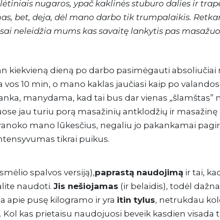
ėtiniais nugaros, ypač kaklinės stuburo dalies ir trap
imas, bet, deja, dėl mano darbo tik trumpalaikis. Retk
i neleidžia mums kas savaitę lankytis pas masažuot
 man kiekvieną dieną po darbo pasimėgauti absoliuči
nka vos 10 min, o mano kaklas jaučiasi kaip po valando
jį ranka, manydama, kad tai bus dar vienas „šlamštas”
muose jau turiu porą masažinių antklodžių ir masažinę 
ranoko mano lūkesčius, negaliu jo pakankamai pagirti.
tensyvumas tikrai puikus.
mėlio spalvos versiją),
paprastą naudojimą
ir tai, ka
alite naudoti.
Jis nešiojamas
(ir belaidis), todėl daž
ia apie pusę kilogramo ir yra
itin tylus
, netrukdau kol
. Kol kas prietaisu naudojuosi beveik kasdien visada t