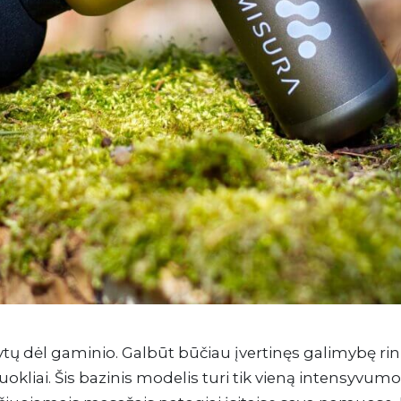
tų dėl gaminio. Galbūt būčiau įvertinęs galimybę rink
liai. Šis bazinis modelis turi tik vieną intensyvumo 