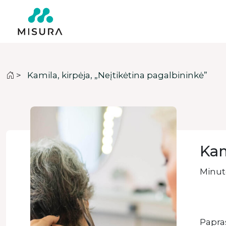
>
Kamila, kirpėja, „Neįtikėtina pagalbininkė”
Kam
Minute
Papras