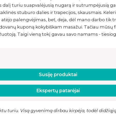
 dalį turiu suapvalėjusią nugarą ir sutrumpėjusią gal
aklinės stuburo dalies ir trapecijos, skausmais. Keleri
 atėjo palengvėjimas, bet, deja, dėl mano darbo tik t
 dovanų kuponą kokybiškam masažui. Tačiau mūsų fin
otoją. Taigi vieną tokį gavau savo namams - tiesiog
Susiję produktai
Ekspertų patarėjai
tu turiu. Visą gyvenimą dirbau kirpėja, todėl didžiąją