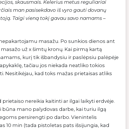
ecijos, skausmais. Kelerius metus reguliariai
arčiais man pasisekdavo iš vyro gauti dovanų
oją. Taigi vieną tokį gavau savo namams –
ai nepakartojamu masažu. Po sunkios dienos ant
s masažo už x šimtų kronų. Kai pirmą kartą
 namams, kurį tik išbandysiu ir paslėpsiu palėpėje
apykaklę, tačiau jos niekada neatliko tokios
 Nesitikėjau, kad toks mažas prietaisas atliks
d prietaiso nereikia kaitinti ar ilgai laikyti erdvėje.
nai būna mano palydovas darbe, kai turiu ilgą
egoms persirengti po darbo. Vienintelis
as 10 min (tada pistoletas pats išsijungia, kad