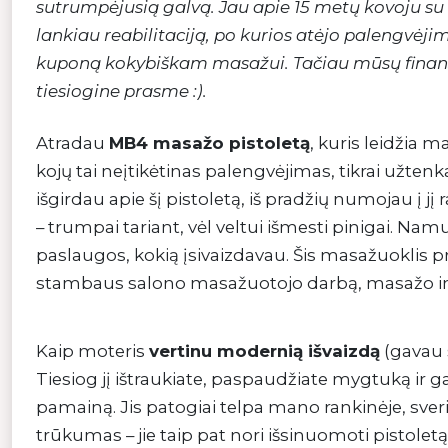
sutrumpėjusią galvą. Jau apie 15 metų kovoju su l
lankiau reabilitaciją, po kurios atėjo palengvėj
kuponą kokybiškam masažui. Tačiau mūsų finansa
tiesiogine prasme :).
Atradau
MB4 masažo pistoletą
, kuris leidžia
kojų tai neįtikėtinas palengvėjimas, tikrai užte
išgirdau apie šį pistoletą, iš pradžių numojau į 
– trumpai tariant, vėl veltui išmesti pinigai. Na
paslaugos, kokią įsivaizdavau. Šis masažuoklis p
stambaus salono masažuotojo darbą, masažo in
Kaip moteris
vertinu modernią išvaizdą
(gavau s
Tiesiog jį ištraukiate, paspaudžiate mygtuką ir g
pamainą. Jis patogiai telpa mano rankinėje, sver
trūkumas – jie taip pat nori išsinuomoti pistoletą