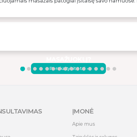
čiuojamais masažais patogiai įsitaisę savo namuose. 
KODĖL VERTA RINKTIS
KOKYBIŠKĄ VIBRACINĮ
MASAŽUOKLĮ?
Perskaitykite tai ›
NSULTAVIMAS
ĮMONĖ
Apie mus