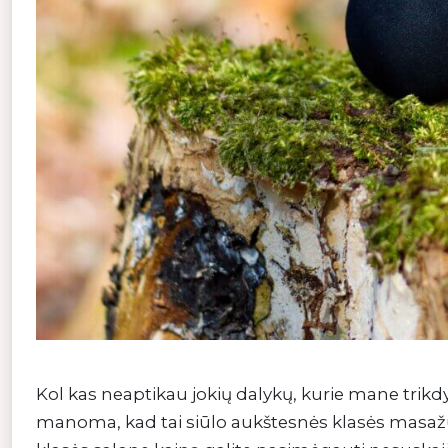
Kol kas neaptikau jokių dalykų, kurie mane trikdy
manoma, kad tai siūlo aukštesnės klasės masažuok