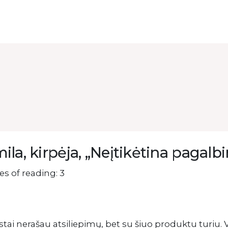
ila, kirpėja, „Neįtikėtina pagalb
s of reading: 3
tai nerašau atsiliepimų, bet su šiuo produktu turiu. 