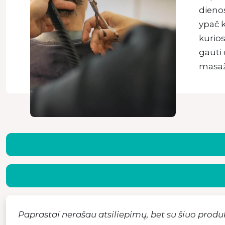
dienos
ypač k
kurios
gauti
masažu
Paprastai nerašau atsiliepimų, bet su šiuo produk