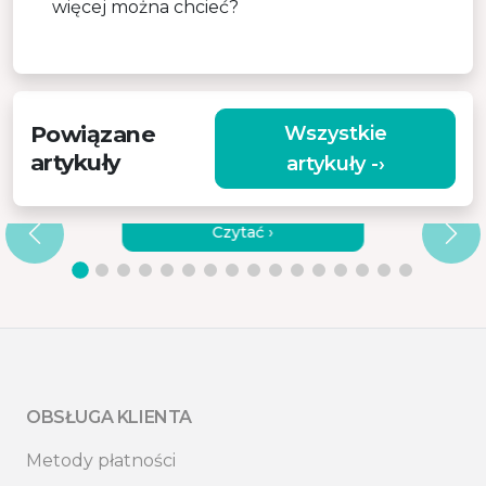
więcej można chcieć?
Powiązane
Wszystkie
artykuły
artykuły -›
JAK PRAWIDŁOWO UŻYWAĆ
MASAŻERA RĘCZNEGO?
Czytać ›
OBSŁUGA KLIENTA
Metody płatności