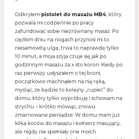
Odkryłem
pistolet do masażu MB4
, który
pozwala mi codziennie po pracy
zafundować sobie niezrównany masaż. Po
ciężkim dniu na nogach przynosi mi to
niesamowitą ulgę, trwa to naprawdę tylko
10 minut, a moja szyja czuje się jak po
godzinnym masażu za x sto koron. Kiedy po
raz pierwszy usłyszałem o tej broni,
początkowo machnąłem na nią ręką,
myśląc, że będzie to kolejny „rupieć” do
domu, który tylko wypróbuję i schowam na
strychu – krótko mówiąc, znowu
zmarnowane pieniądze. W domu mam już
kilka koców do masażu i kołnierz masujący,
ale nigdy nie spełniały one moich