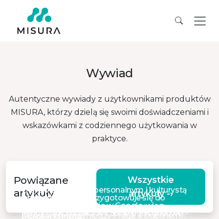
Wywiad
Autentyczne wywiady z użytkownikami produktów
MISURA, którzy dzielą się swoimi doświadczeniami i
wskazówkami z codziennego użytkowania w
praktyce.
Powiązane
Wszystkie
O życiu z trenerem personalnym i kulturystą
artykuły
artykuły -›
Anička Muziková przygotowuje się do
Petrem Sedláčkiem
Kryštof Lejček pracuje w Google, więc
paraolimpiady, więc używa pistoletu do
Mam 33 lata i już wiem, że podbój własnego ciała…
Mirka, nauczycielka w szkole podstawowej,
nieustannie lata między Pragą a Dublinem
masażu MISURA