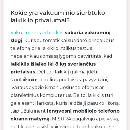
Kokie yra vakuuminio siurbtuko
laikiklio privalumai?
Vakuuminis siurbtukas
sukuria vakuuminį
slėgį
, kuris automatiškai susidaro prispaudus
telefoną prie laikiklio. Atlikus testus
nepalankiausiomis sąlygomis patvirtinta, kad
laikiklis išlaiko iki 8 kg sveriančius
prietaisus
. Dėl to į laikiklį galima įdėti
šiuolaikinius didelius prietaisus, pavyzdžiui,
įvairaus dydžio išmaniuosius telefonus ar
planšetinius kompiuterius. Be to, laikiklis turi
gale esantį lankstą, kuris leidžia jį pasukti į šoną,
taip užtikrinant
lengvesnį mobiliojo telefono
ekrano matymą.
MISURA pagalvojo apie viską,
ne tik apie laikiklį vairavimui. Todėl pakuotėje