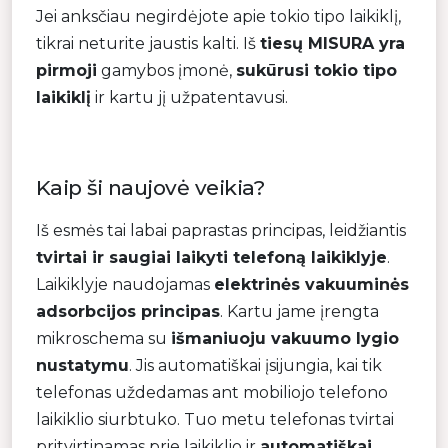
Jei anksčiau negirdėjote apie tokio tipo laikiklį,
tikrai neturite jaustis kalti. Iš
tiesų MISURA yra
pirmoji
gamybos įmonė,
sukūrusi tokio tipo
laikiklį
ir kartu jį užpatentavusi.
Kaip ši naujovė veikia?
Iš esmės tai labai paprastas principas, leidžiantis
tvirtai ir saugiai laikyti telefoną laikiklyje
.
Laikiklyje naudojamas
elektrinės vakuuminės
adsorbcijos principas
. Kartu jame įrengta
mikroschema su
išmaniuoju vakuumo lygio
nustatymu
. Jis automatiškai įsijungia, kai tik
telefonas uždedamas ant mobiliojo telefono
laikiklio siurbtuko. Tuo metu telefonas tvirtai
pritvirtinamas prie laikiklio ir
automatiškai