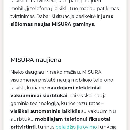
laikiklio. Ir atvirkščiai, kuo patogiau įdėti
mobilųjį telefoną į laikiklį, tuo mažiau patikimas
tvirtinimas. Dabar ši situacija pasikeitė ir
jums
siūlomas naujas MISURA gaminys
.
MISURA naujiena
Nieko daugiau ir nieko mažiau. MISURA
visuomenei pristatė naują mobiliojo telefono
laikiklį, kuriame
naudojami elektriniai
vakuuminiai siurbtukai
. Tai visiškai nauja
gaminio technologija, kurios rezultatas –
visiškai automatinis laikiklis
su vakuuminiu
siurbtuku
mobiliajam telefonui fiksuotai
pritvirtinti
, turintis
belaidžio įkrovimo
funkciją.