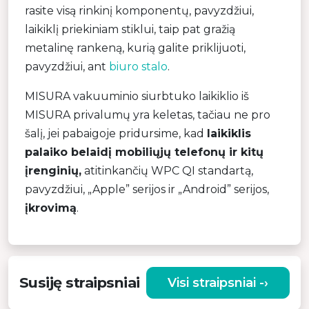
rasite visą rinkinį komponentų, pavyzdžiui,
laikiklį priekiniam stiklui, taip pat gražią
metalinę rankeną, kurią galite priklijuoti,
pavyzdžiui, ant
biuro stalo
.
MISURA vakuuminio siurbtuko laikiklio iš
MISURA privalumų yra keletas, tačiau ne pro
šalį, jei pabaigoje pridursime, kad
laikiklis
palaiko belaidį mobiliųjų telefonų ir kitų
įrenginių,
atitinkančių WPC QI standartą,
pavyzdžiui, „Apple” serijos ir „Android” serijos,
įkrovimą
.
Susiję straipsniai
Visi straipsniai -›
KODĖL VERTA RINKTIS KOKYBIŠKĄ
VIBRACINĮ MASAŽUOKLĮ?