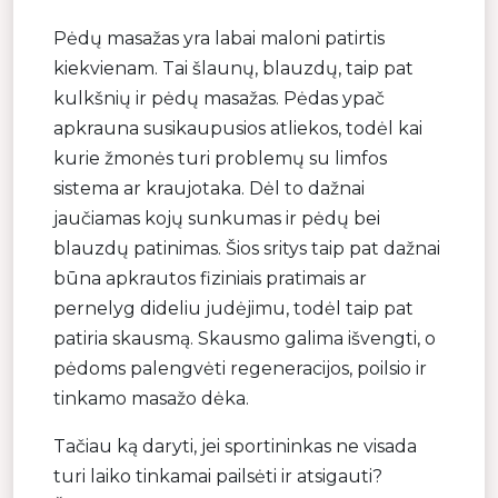
Pėdų masažas yra labai maloni patirtis
kiekvienam. Tai šlaunų, blauzdų, taip pat
kulkšnių ir pėdų masažas. Pėdas ypač
apkrauna susikaupusios atliekos, todėl kai
kurie žmonės turi problemų su limfos
sistema ar kraujotaka. Dėl to dažnai
jaučiamas kojų sunkumas ir pėdų bei
blauzdų patinimas. Šios sritys taip pat dažnai
būna apkrautos fiziniais pratimais ar
pernelyg dideliu judėjimu, todėl taip pat
patiria skausmą. Skausmo galima išvengti, o
pėdoms palengvėti regeneracijos, poilsio ir
tinkamo masažo dėka.
Tačiau ką daryti, jei sportininkas ne visada
turi laiko tinkamai pailsėti ir atsigauti?