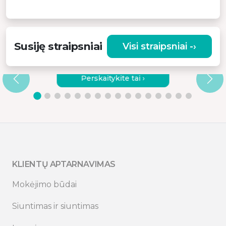
Susiję straipsniai
Visi straipsniai -›
KODĖL VERTA RINKTIS KOKYBIŠKĄ
VIBRACINĮ MASAŽUOKLĮ?
Perskaitykite tai ›
KLIENTŲ APTARNAVIMAS
Mokėjimo būdai
Siuntimas ir siuntimas