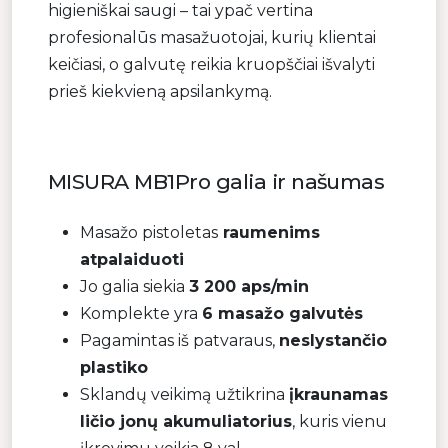
higieniškai saugi – tai ypač vertina
profesionalūs masažuotojai, kurių klientai
keičiasi, o galvutę reikia kruopščiai išvalyti
prieš kiekvieną apsilankymą.
MISURA MB1Pro galia ir našumas
Masažo pistoletas
raumenims
atpalaiduoti
Jo galia siekia
3 200 aps/min
Komplekte yra
6 masažo galvutės
Pagamintas iš patvaraus,
neslystančio
plastiko
Sklandų veikimą užtikrina
įkraunamas
ličio jonų akumuliatorius
, kuris vienu