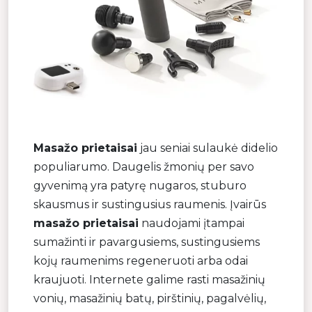
Masažo prietaisai
jau seniai sulaukė didelio
populiarumo. Daugelis žmonių per savo
gyvenimą yra patyrę nugaros, stuburo
skausmus ir sustingusius raumenis. Įvairūs
masažo prietaisai
naudojami įtampai
sumažinti ir pavargusiems, sustingusiems
kojų raumenims regeneruoti arba odai
kraujuoti. Internete galime rasti masažinių
vonių, masažinių batų, pirštinių, pagalvėlių,