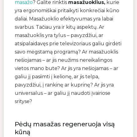
masažo
? Galite rinktis
masažuoklius,
kurie
yra ergonomiškai pritaikyti konkrečiai kūno
daliai. Masažuoklio efektyvumas yra labai
svarbus. Tačiau yra ir kitų aspektų. Ar
masažuoklis yra tylus – pavyzdžiui, ar
atsipalaidavęs prie televizoriaus galiu girdėti
savo mėgstamą programą? Ar masažuoklis
nešiojamas – ar jis neužims nereikalingos
vietos mano bute? Ar jis yra nešiojamas – ar
galiu jį pasiimti į kelionę, ar jis telpa,
pavyzdžiui, į rankinę ar kuprinę? Ar jis yra
universalus – ar galiu jį naudoti įvairiose
srityse?
Pėdų masažas regeneruoja visą
kūną