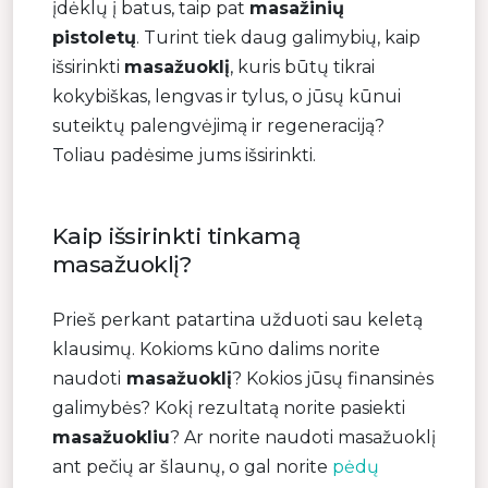
įdėklų į batus, taip pat
masažinių
pistoletų
. Turint tiek daug galimybių, kaip
išsirinkti
masažuoklį
, kuris būtų tikrai
kokybiškas, lengvas ir tylus, o jūsų kūnui
suteiktų palengvėjimą ir regeneraciją?
Toliau padėsime jums išsirinkti.
Kaip išsirinkti tinkamą
masažuoklį?
Prieš perkant patartina užduoti sau keletą
klausimų. Kokioms kūno dalims norite
naudoti
masažuoklį
? Kokios jūsų finansinės
galimybės? Kokį rezultatą norite pasiekti
masažuokliu
? Ar norite naudoti masažuoklį
ant pečių ar šlaunų, o gal norite
pėdų