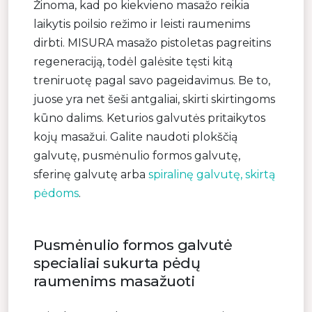
Žinoma, kad po kiekvieno masažo reikia
laikytis poilsio režimo ir leisti raumenims
dirbti. MISURA masažo pistoletas pagreitins
regeneraciją, todėl galėsite tęsti kitą
treniruotę pagal savo pageidavimus. Be to,
juose yra net šeši antgaliai, skirti skirtingoms
kūno dalims. Keturios galvutės pritaikytos
kojų masažui. Galite naudoti plokščią
galvutę, pusmėnulio formos galvutę,
sferinę galvutę arba
spiralinę galvutę, skirtą
pėdoms
.
Pusmėnulio formos galvutė
specialiai sukurta pėdų
raumenims masažuoti