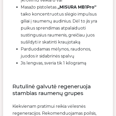
įkrovimu veikia 8 val
Masažo pistoletas
„MISURA MB1Pro”
taiko koncentruotus slėgio impulsus
giliai į raumenų audinius. Dėl to jis yra
puikus sprendimas atpalaiduoti
sustingusius raumenis, greičiau juos
sušildyti ir skatinti kraujotaką
Parduodamas mėlynos, raudonos,
juodos ir sidabrinės spalvų
Jis lengvas, sveria tik 1 kilogramą
Rutulinė galvutė regeneruoja
stambias raumenų grupes
Kiekvienam pratimui reikia vėlesnės
regeneracijos. Rekomenduojamas poilsis,