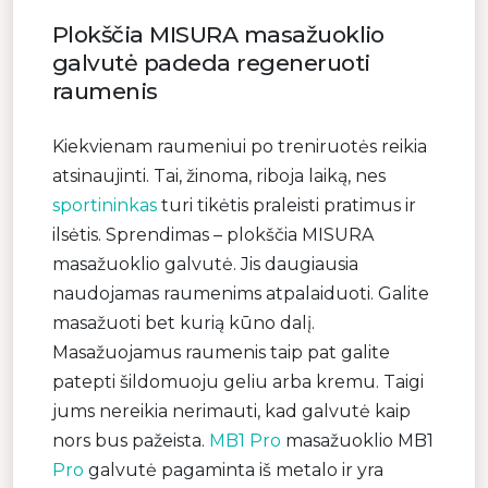
Plokščia MISURA masažuoklio
galvutė padeda regeneruoti
raumenis
Kiekvienam raumeniui po treniruotės reikia
atsinaujinti. Tai, žinoma, riboja laiką, nes
sportininkas
turi tikėtis praleisti pratimus ir
ilsėtis. Sprendimas – plokščia MISURA
masažuoklio galvutė. Jis daugiausia
naudojamas raumenims atpalaiduoti. Galite
masažuoti bet kurią kūno dalį.
Masažuojamus raumenis taip pat galite
patepti šildomuoju geliu arba kremu. Taigi
jums nereikia nerimauti, kad galvutė kaip
nors bus pažeista.
MB1 Pro
masažuoklio MB1
Pro
galvutė pagaminta iš metalo ir yra