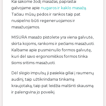
Kai sakome žodį masažas, paprastai
galvojame apie
nugaros ir kaklo masažą
.
Tačiau mūsų pėdos ir rankos taip pat
nusipelno būti regeneruojamos ir
masažuojamos.
MISURA masažo pistolete yra viena galvutė,
skirta kojoms, rankoms ir pečiams masažuoti.
Kalbame apie pusmėnulio formos galvutę,
kuri dėl savo ergonomiškos formos tinka
šioms sritims masažuoti.
Dėl slėgio impulsų ji pasiekia giliai į raumenų
audinį, taip užtikrindama tinkamą
kraujotaką, taip pat leidžia malšinti skausmą
ir palengvina jo poveikį.