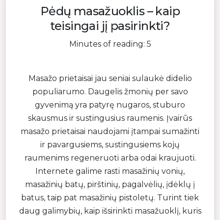
Pėdų masažuoklis – kaip
teisingai jį pasirinkti?
Minutes of reading: 5
Masažo prietaisai jau seniai sulaukė didelio
populiarumo. Daugelis žmonių per savo
gyvenimą yra patyrę nugaros, stuburo
skausmus ir sustingusius raumenis. Įvairūs
masažo prietaisai naudojami įtampai sumažinti
ir pavargusiems, sustingusiems kojų
raumenims regeneruoti arba odai kraujuoti.
Internete galime rasti masažinių vonių,
masažinių batų, pirštinių, pagalvėlių, įdėklų į
batus, taip pat masažinių pistoletų. Turint tiek
daug galimybių, kaip išsirinkti masažuoklį, kuris