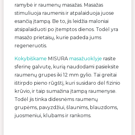
ramybė ir raumenų masažas. Masažas
stimuliuoja raumenis ir atpalaiduoja juose
esančią įtampą. Be to, jis leidžia maloniai
atsipalaiduoti po įtemptos dienos. Todėl yra
masažo prietaisų, kurie padeda jums
regeneruotis.
Kokybiškame
MISURA
masažuoklyje
rasite
sferinę galvutę, kurią naudodami pasieksite
raumenų grupes iki 12 mm gylio. Tai greitai
ištirpdo pieno rūgštį, kuri susidaro dėl fizinio
krūvio, ir taip sumažina įtampą raumenyse.
Todėl jis tinka didesnėms raumenų
grupėms, pavyzdžiui, šlaunims, blauzdoms,
juosmeniui, klubams ir rankoms.