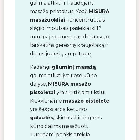
galima atlikti ir naudojant
masažo prietaisus. Ypač
MISURA
masažuokliai
koncentruotais
slėgio impulsais pasiekia iki 12
mm gylį raumenų audiniuose, o
tai skatins geresnę kraujotaką ir
didins judesių amplitudę.
Kadangi
giluminį masažą
galima atlikti įvairiose kūno
dalyse,
MISURA masažo
pistoletai
yra skirti šiam tikslui.
Kiekviename
masažo pistolete
yra šešios arba keturios
galvutės,
skirtos skirtingoms
kūno dalims masažuoti.
Turėdami penkis greičio