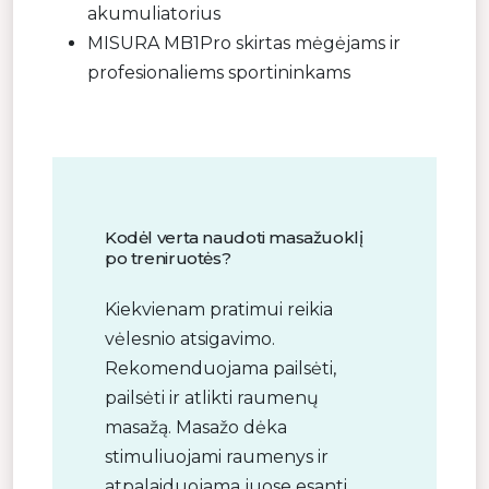
akumuliatorius
MISURA MB1Pro skirtas mėgėjams ir
profesionaliems sportininkams
Kodėl verta naudoti masažuoklį
po treniruotės?
Kiekvienam pratimui reikia
vėlesnio atsigavimo.
Rekomenduojama pailsėti,
pailsėti ir atlikti raumenų
masažą. Masažo dėka
stimuliuojami raumenys ir
atpalaiduojama juose esanti