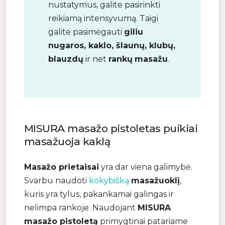
nustatymus, galite pasirinkti
reikiamą intensyvumą. Taigi
galite pasimėgauti
giliu
nugaros, kaklo, šlaunų, klubų,
blauzdų
ir net
rankų
masažu
.
MISURA masažo pistoletas puikiai
masažuoja kaklą
Masažo prietaisai
yra dar viena galimybė.
Svarbu naudoti
kokybišką
masažuoklį
,
kuris yra tylus, pakankamai galingas ir
nelimpa rankoje. Naudojant
MISURA
masažo pistoletą
primygtinai patariame