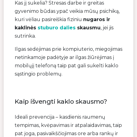
Kas jį sukelia? Stresas darbe ir greitas
gyvenimo būdas ypač veikia mūsų psichiką,
kuri vėliau pasireiškia fiziniu
nugaros ir
kaklinės
stuburo dalies
skausmu
, jei jis
sutrinka.
Ilgas sėdėjimas prie kompiuterio, miegojimas
netinkamoje padėtyje ar ilgas žiūrėjimas į
mobilųjį telefoną taip pat gali sukelti kaklo
sąstingio problemų.
Kaip išvengti kaklo skausmo?
Ideali prevencija – kasdienis raumenų
tempimas, kvėpavimas ir atpalaidavimas, taip
pat joga, pasivaikščiojimas ore arba rankų ir