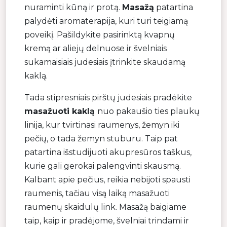
nuraminti kūną ir protą.
Masažą
patartina
palydėti aromaterapija, kuri turi teigiamą
poveikį. Pašildykite pasirinktą kvapnų
kremą ar aliejų delnuose ir švelniais
sukamaisiais judesiais įtrinkite skaudamą
kaklą.
Tada stipresniais pirštų judesiais pradėkite
masažuoti kaklą
nuo pakaušio ties plaukų
linija, kur tvirtinasi raumenys, žemyn iki
pečių, o tada žemyn stuburu. Taip pat
patartina išstudijuoti akupresūros taškus,
kurie gali gerokai palengvinti skausmą.
Kalbant apie pečius, reikia nebijoti spausti
raumenis, tačiau visą laiką masažuoti
raumenų skaidulų link. Masažą baigiame
taip, kaip ir pradėjome, švelniai trindami ir