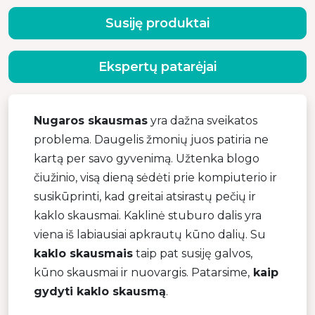
Susiję produktai
Ekspertų patarėjai
Nugaros skausmas
yra dažna sveikatos
problema. Daugelis žmonių juos patiria ne
kartą per savo gyvenimą. Užtenka blogo
čiužinio, visą dieną sėdėti prie kompiuterio ir
susikūprinti, kad greitai atsirastų pečių ir
kaklo skausmai. Kaklinė stuburo dalis yra
viena iš labiausiai apkrautų kūno dalių. Su
kaklo skausmais
taip pat susiję galvos,
kūno skausmai ir nuovargis. Patarsime,
kaip
gydyti kaklo skausmą
.