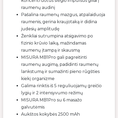
koncentruotus slėgio impulsus giliai į
raumenų audinį
Pašalina raumenų mazgus, atpalaiduoja
raumenis, gerina kraujotaką ir didina
judesių amplitudę
Ženkliai sutrumpina atsigavimo po
fizinio krūvio laiką, mažindamas
raumenų įtampą ir skausmą
MISURA MB1Pro gali pagreitinti
raumenų augimą, padidinti raumenų
lankstumą ir sumažinti pieno rūgšties
kiekį organizme
Galima rinktis iš 5 reguliuojamų greičio
lygių ir 2 intensyvumo režimų
MISURA MB1Pro su 6 masažo
galvutėmis
Aukštos kokybės 2500 mAh