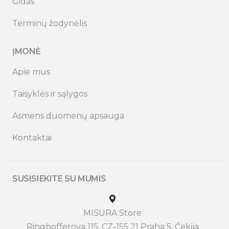
Gidas
Terminų žodynėlis
ĮMONĖ
Apie mus
Taisyklės ir sąlygos
Asmens duomenų apsauga
Kontaktai
SUSISIEKITE SU MUMIS
MISURA Store
Ringhofferova 115, CZ-155 21 Praha 5, Čekija