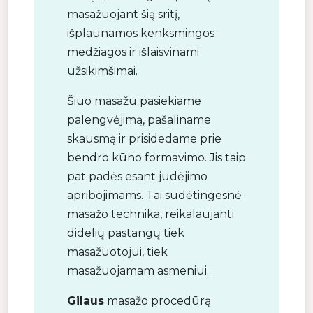
masažuojant šią sritį,
išplaunamos kenksmingos
medžiagos ir išlaisvinami
užsikimšimai.
Šiuo masažu pasiekiame
palengvėjimą, pašaliname
skausmą ir prisidedame prie
bendro kūno formavimo. Jis taip
pat padės esant judėjimo
apribojimams. Tai sudėtingesnė
masažo technika, reikalaujanti
didelių pastangų tiek
masažuotojui, tiek
masažuojamam asmeniui.
Gilaus
masažo procedūrą