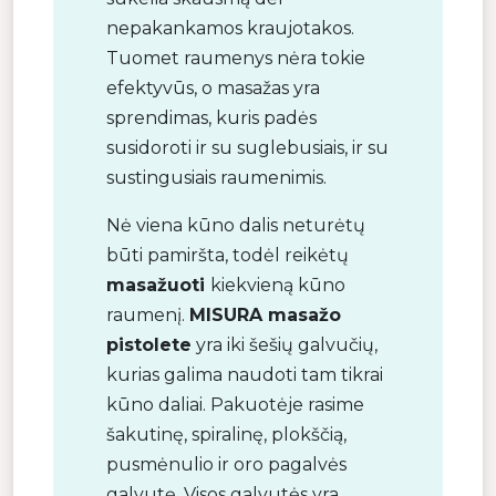
nepakankamos kraujotakos.
Tuomet raumenys nėra tokie
efektyvūs, o masažas yra
sprendimas, kuris padės
susidoroti ir su suglebusiais, ir su
sustingusiais raumenimis.
Nė viena kūno dalis neturėtų
būti pamiršta, todėl reikėtų
masažuoti
kiekvieną kūno
raumenį.
MISURA masažo
pistolete
yra iki šešių galvučių,
kurias galima naudoti tam tikrai
kūno daliai. Pakuotėje rasime
šakutinę, spiralinę, plokščią,
pusmėnulio ir oro pagalvės
galvutę. Visos galvutės yra