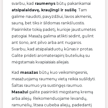
svarbu, kad
raumenys
būtų pakankamai
atsipalaidavę, kraujingi ir sušilę
. Tam
galime naudoti, pavyzdžiui, lavos akmenis,
sauną, bet tiks ir šildomas rankšluostis.
Pasirinkite tokią padėtį, kurioje jaustumėtės
patogiai. Masažą galima atlikti sėdint, gulint
ant šono, ant pilvo arba ant nugaros.
Svarbu, kad atsipalaiduotų kūnas ir protas.
Galite pridėti aromaterapinį buteliuką su
mėgstamais kvapiaisiais aliejais.
Kad
masažas
būtų kuo veiksmingesnis,
masažuojamą raumenų vietą reikia sušildyti.
Šaltas raumuo yra sustingęs raumuo.
Masažui
galite pasirinkti mėgstamą kremą
arba aliejų. Rekomenduojame levandų,
ramunėlių, litsea cubeba aliejų, padedantį