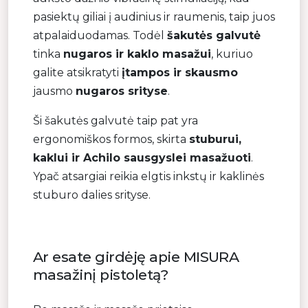
pasiektų giliai į audinius ir raumenis, taip juos
atpalaiduodamas. Todėl
šakutės galvutė
tinka
nugaros ir kaklo masažui
, kuriuo
galite atsikratyti
įtampos ir skausmo
jausmo
nugaros srityse
.
Ši šakutės galvutė taip pat yra
ergonomiškos formos, skirta
stuburui,
kaklui ir Achilo sausgyslei masažuoti
.
Ypač atsargiai reikia elgtis inkstų ir kaklinės
stuburo dalies srityse.
Ar esate girdėję apie MISURA
masažinį pistoletą?