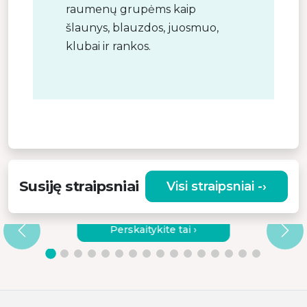
raumenų grupėms kaip
šlaunys, blauzdos, juosmuo,
klubai ir rankos.
Susiję straipsniai
Visi straipsniai -›
KODĖL VERTA RINKTIS KOKYBIŠKĄ
VIBRACINĮ MASAŽUOKLĮ?
Perskaitykite tai ›