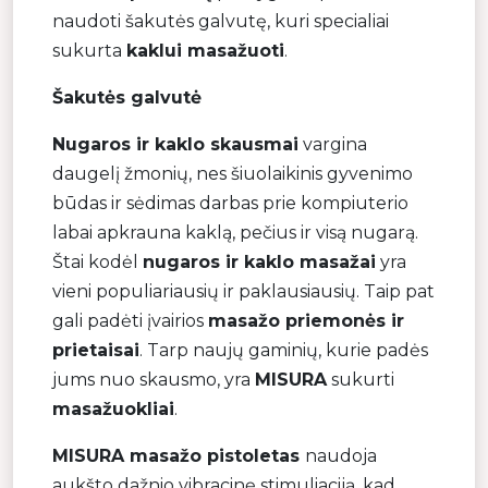
naudoti šakutės galvutę, kuri specialiai
sukurta
kaklui masažuoti
.
Šakutės galvutė
Nugaros ir kaklo skausmai
vargina
daugelį žmonių, nes šiuolaikinis gyvenimo
būdas ir sėdimas darbas prie kompiuterio
labai apkrauna kaklą, pečius ir visą nugarą.
Štai kodėl
nugaros ir kaklo masažai
yra
vieni populiariausių ir paklausiausių. Taip pat
gali padėti įvairios
masažo priemonės ir
prietaisai
. Tarp naujų gaminių, kurie padės
jums nuo skausmo, yra
MISURA
sukurti
masažuokliai
.
MISURA masažo pistoletas
naudoja
aukšto dažnio vibracinę stimuliaciją, kad