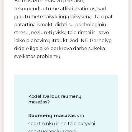
Be masažo ir masažo prietaiso,
rekomenduotume atlikti pratimus, kad
įgautumėte taisyklingą laikyseną . taip pat
patartina išmokti dirbti su psichologiniu
stresu, nežiūrėti į viską taip rimtai ir į savo
laiko planavimą įtraukti žodį NE. Pernelyg
didelė ilgalaikė perkrova darbe sukelia
sveikatos problemų.
Kodėl svarbus raumenų
masažas?
Raumenų masažas
yra
sportininkų ir ne taip aktyviai
sportuojančių žmonių