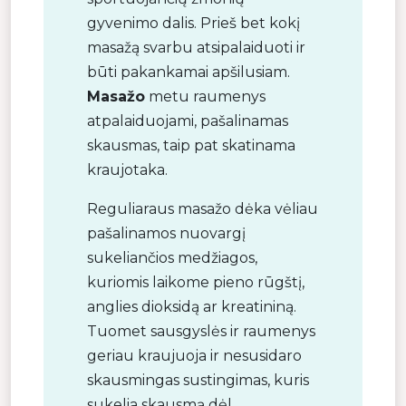
gyvenimo dalis. Prieš bet kokį
masažą svarbu atsipalaiduoti ir
būti pakankamai apšilusiam.
Masažo
metu raumenys
atpalaiduojami, pašalinamas
skausmas, taip pat skatinama
kraujotaka.
Reguliaraus masažo dėka vėliau
pašalinamos nuovargį
sukeliančios medžiagos,
kuriomis laikome pieno rūgštį,
anglies dioksidą ar kreatininą.
Tuomet sausgyslės ir raumenys
geriau kraujuoja ir nesusidaro
skausmingas sustingimas, kuris
sukelia skausmą dėl