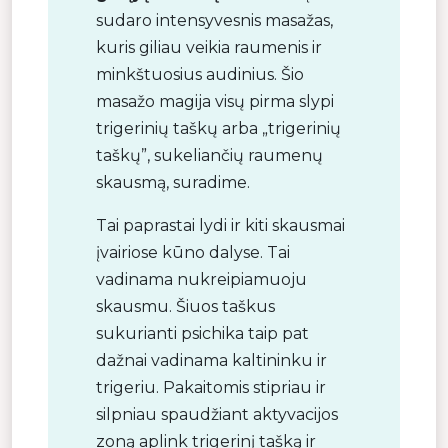
sudaro intensyvesnis masažas,
kuris giliau veikia raumenis ir
minkštuosius audinius. Šio
masažo magija visų pirma slypi
trigerinių taškų arba „trigerinių
taškų”, sukeliančių raumenų
skausmą, suradime.
Tai paprastai lydi ir kiti skausmai
įvairiose kūno dalyse. Tai
vadinama nukreipiamuoju
skausmu. Šiuos taškus
sukurianti psichika taip pat
dažnai vadinama kaltininku ir
trigeriu. Pakaitomis stipriau ir
silpniau spaudžiant aktyvacijos
zoną aplink trigerinį tašką ir