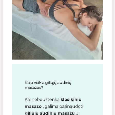
Kaip veikia giliųjų audinių
masažas?
Kai nebeužtenka
klasikinio
masažo
, galima pasinaudoti
giliųjų audinių masažu
. Jį