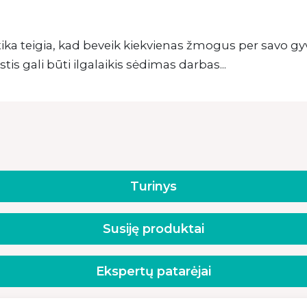
tika teigia, kad beveik kiekvienas žmogus per savo g
stis gali būti ilgalaikis sėdimas darbas...
Turinys
Susiję produktai
Ekspertų patarėjai