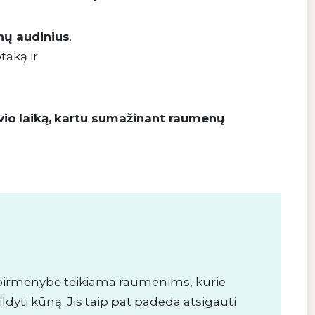
nų audinius
.
taką ir
vio
laiką,
kartu sumažinant raumenų
ą pirmenybė teikiama raumenims, kurie
yti kūną. Jis taip pat padeda atsigauti