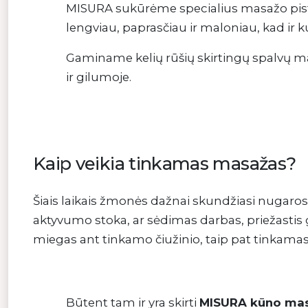
MISURA sukūrėme specialius masažo pistol
lengviau, paprasčiau ir maloniau, kad ir 
Gaminame kelių rūšių skirtingų spalvų mas
ir gilumoje.
Kaip veikia tinkamas masažas?
Šiais laikais žmonės dažnai skundžiasi nugaros ir
aktyvumo stoka, ar sėdimas darbas, priežastis 
miegas ant tinkamo čiužinio, taip pat tinkama
Būtent tam ir yra skirti
MISURA kūno mas