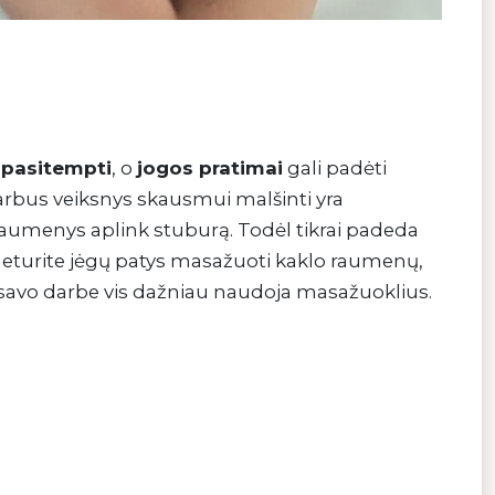
r
pasitempti
, o
jogos pratimai
gali padėti
svarbus veiksnys skausmui malšinti yra
 raumenys aplink stuburą. Todėl tikrai padeda
neturite jėgų patys masažuoti kaklo raumenų,
i savo darbe vis dažniau naudoja masažuoklius.