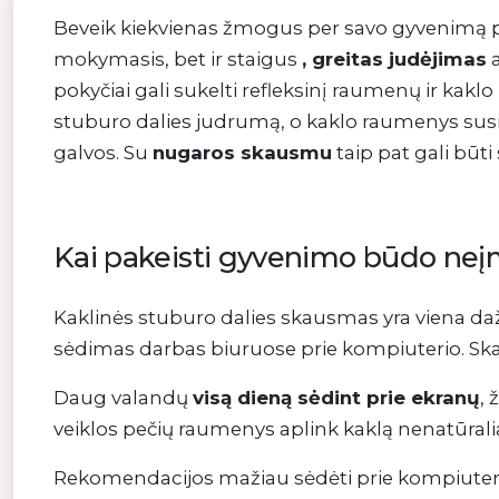
Beveik kiekvienas žmogus per savo gyvenimą pati
mokymasis, bet ir staigus
, greitas judėjimas
a
pokyčiai gali sukelti refleksinį raumenų ir kakl
stuburo dalies judrumą, o kaklo raumenys susitr
galvos. Su
nugaros skausmu
taip pat gali būti
Kai pakeisti gyvenimo būdo n
Kaklinės stuburo dalies skausmas yra viena daž
sėdimas darbas biuruose prie kompiuterio. Skau
Daug valandų
visą dieną sėdint prie ekranų
, 
veiklos pečių raumenys aplink kaklą nenatūraliai
Rekomendacijos mažiau sėdėti prie kompiuterio 