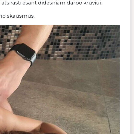
 atsirasti esant didesniam darbo krūviui.
kūno skausmus.