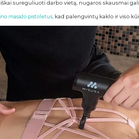
iškai sureguliuoti darbo vietą, nugaros skausmai gali
kad palengvintų kaklo ir viso 
ino masažo pistoletus,