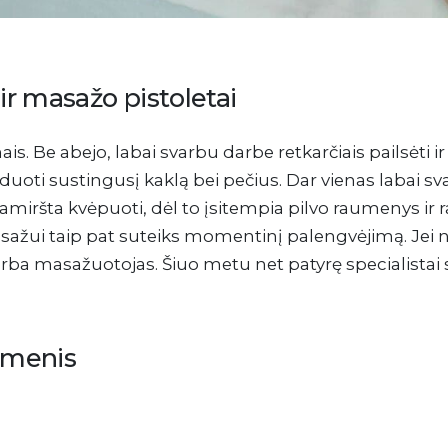
r masažo pistoletai
is. Be abejo, labai svarbu darbe retkarčiais pailsėti i
laiduoti sustingusį kaklą bei pečius. Dar vienas labai 
amiršta kvėpuoti, dėl to įsitempia pilvo raumenys ir
asažui taip pat suteiks momentinį palengvėjimą. Jei 
 arba masažuotojas. Šiuo metu net patyrę specialista
umenis