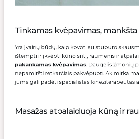
Tinkamas kvėpavimas, mankšta i
Yra įvairių būdų, kaip kovoti su stuburo skausma
ištempti ir įkvėpti kūno sritį, raumenis ir atpa
pakankamas kvėpavimas
. Daugelis žmonių p
nepamiršti retkarčiais pakvėpuoti. Akimirka m
jums gali padėti specialistas kineziterapeutas
Masažas atpalaiduoja kūną ir ra