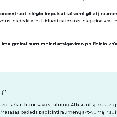
oncentruoti slėgio impulsai taikomi giliai į raume
zgus, padeda atpalaiduoti raumenis, pagerina kraujo
lima greitai sutrumpinti
atsigavimo po fizinio krū
žą?
ažu, tačiau turi ir savų ypatumų. Atliekant šį masaž
 Masažas padeda padidinti raumenų aktyvumą ir sušild