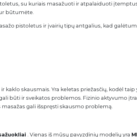
etus, su kuriais masažuoti ir atpalaiduoti įtemptus 
kur būtumėte.
ažo pistoletus ir įvairių tipų antgalius, kad galėtum
 kaklo skausmais. Yra keletas priežasčių, kodėl taip yr
gali būti ir sveikatos problemos. Fizinio aktyvumo į
s masažas gali išspręsti skausmo problemą.
ažuokliai
. Vienas iš mūsų pavyzdinių modelių yra
M