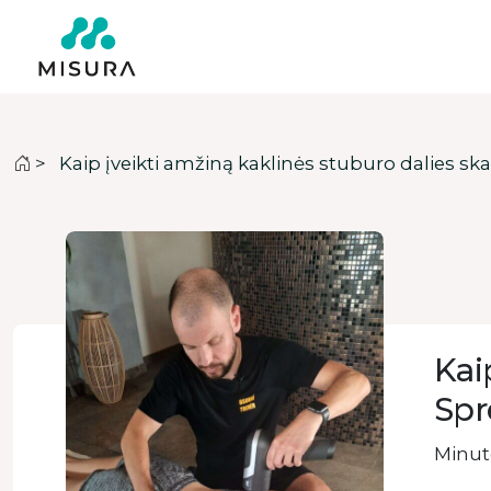
>
Kaip įveikti amžiną kaklinės stuburo dalies 
Kai
Spr
Minute