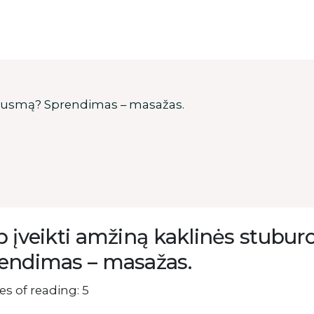
skausmą? Sprendimas – masažas.
p įveikti amžiną kaklinės stubur
endimas – masažas.
s of reading: 5