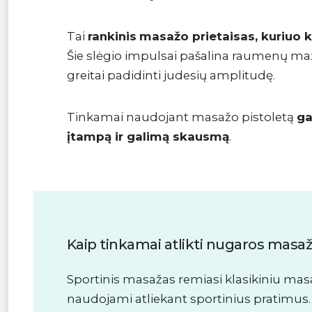
Tai
rankinis
masažo prietaisas, kuriuo k
Šie slėgio impulsai pašalina raumenų ma
greitai padidinti judesių amplitudę.
Tinkamai naudojant masažo pistoletą
ga
įtampą ir galimą skausmą
.
Kaip tinkamai atlikti nugaros masa
Sportinis masažas remiasi klasikiniu mas
naudojami atliekant sportinius pratimus.