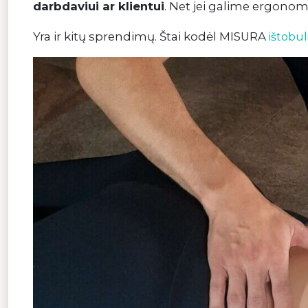
darbdaviui ar klientui
. Net jei galime ergonom
Yra ir kitų sprendimų. Štai kodėl MISURA
ištobul