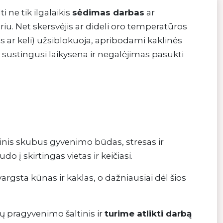
 ne tik ilgalaikis
sėdimas darbas
ar
iu. Net skersvėjis ar dideli oro temperatūros
as ar keli) užsiblokuoja, apribodami kaklinės
 sustingusi laikysena ir negalėjimas pasukti
kinis skubus gyvenimo būdas, stresas ir
 skirtingas vietas ir keičiasi.
vargsta kūnas ir kaklas, o dažniausiai dėl šios
ų pragyvenimo šaltinis ir
turime atlikti darbą