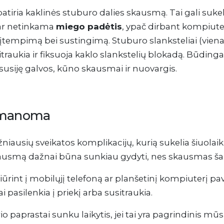
ria kaklinės stuburo dalies skausmą. Tai gali sukelti
r netinkama
miego padėtis
, ypač dirbant kompiuter
o įtempimą bei sustingimą. Stuburo slanksteliai (vien
aukia ir fiksuoja kaklo slankstelių blokadą. Būdinga
 susiję galvos, kūno skausmai ir nuovargis.
eįmanoma
niausių sveikatos komplikacijų, kurią sukelia šiuolai
smą dažnai būna sunkiau gydyti, nes skausmas šaudo į
žiūrint į mobilųjį telefoną ar planšetinį kompiuterį pa
 pasilenkia į priekį arba susitraukia.
paprastai sunku laikytis, jei tai yra pagrindinis mūs