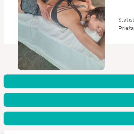
Statis
Prieža