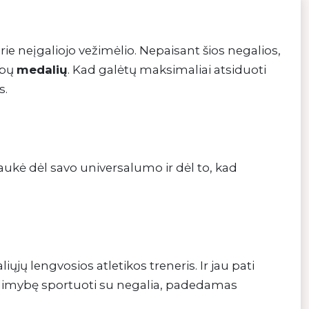
prie neįgaliojo vežimėlio. Nepaisant šios negalios,
ybų
medalių
. Kad galėtų maksimaliai atsiduoti
s.
?
raukė dėl savo universalumo ir dėl to, kad
iųjų lengvosios atletikos treneris. Ir jau pati
galimybę sportuoti su negalia, padedamas