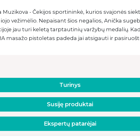
 Muzikova - Čekijos sportininkė, kurios svajonės siekti
iojo vežimėlio. Nepaisant šios negalios, Anička sugeb
ijoje jau turi keletą tarptautinių varžybų medalių. K
 masažo pistoletas padeda jai atsigauti ir pasiruoš
Turinys
Susiję produktai
Ekspertų patarėjai