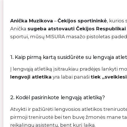
Anička Muzikova
–
Čekijos sportininkė
, kurios
Anička
sugeba atstovauti Čekijos Respublikai
sportui, mūsų MISURA masažo pistoletas paded
1. Kaip pirmą kartą susidūrėte su lengvąja atleti
Į lengvąją atletiką įsitraukiau pradėjęs lankyti 
lengvoji atletika
yra labai panaši
tiek „sveikies
2. Kodėl pasirinkote lengvąją atletiką?
Atvykti ir pažiūrėti lengvosios atletikos treniruot
pirmoji treniruotė bei ten buvę žmonės mane tai
reikalingų asistentų, bent kurį laiką.