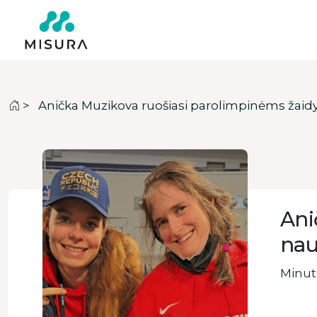
>
Anička Muzikova ruošiasi parolimpinėms žai
Ani
nau
Minute