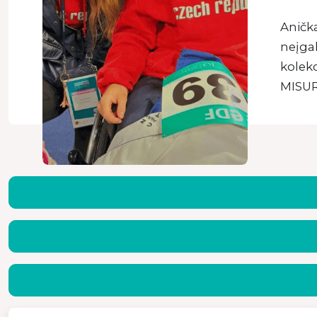
Anička
neįgal
kolekc
MISURA