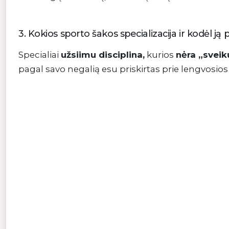
3. Kokios sporto šakos specializacija ir kodėl ją 
Specialiai
užsiimu disciplina,
kurios
nėra „sveik
pagal savo negalią esu priskirtas prie lengvosios a