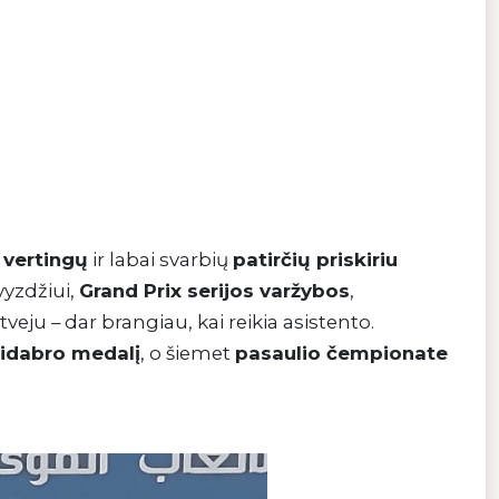
 vertingų
ir labai svarbių
patirčių priskiriu
vyzdžiui,
Grand Prix serijos varžybos
,
tveju – dar brangiau, kai reikia asistento.
sidabro medalį
, o šiemet
pasaulio čempionate