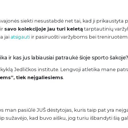
 svajonės siekti nesustabdė net tai, kad ji prikaustyta 
ir
savo kolekcijoje jau turi keletą
tarptautinių varž
a jai
ir pasiruošti varžyboms bei treniruotėm
atsigauti
ka ir kas jus labiausiai patraukė šioje sporto šakoje
mokyklą Jedličkos institute. Lengvoji atletika mane pat
iems”, tiek neįgaliesiems
.
es man pasiūlė JUŠ dėstytojas, kuris taip pat yra neįgal
p sužavėjo, kad buvo aišku, jog turiu išbandyti šią 