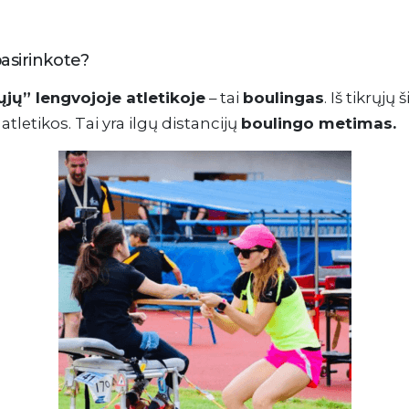
pasirinkote?
ųjų” lengvojoje atletikoje
– tai
boulingas
. Iš tikrųjų
tletikos. Tai yra ilgų distancijų
boulingo metimas.