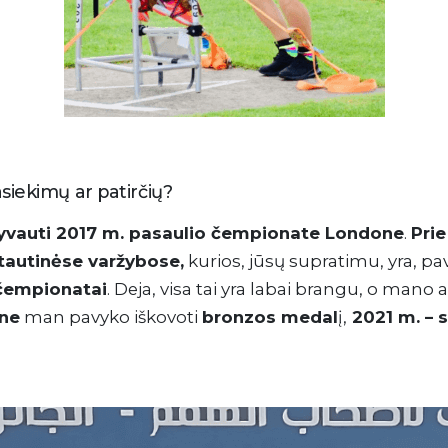
asiekimų ar patirčių?
yvauti 2017 m. pasaulio čempionate Londone
.
Prie
tautinėse varžybose,
kurios, jūsų supratimu, yra, pa
 čempionatai
. Deja, visa tai yra labai brangu, o mano a
ne
man pavyko iškovoti
bronzos medal
į,
2021 m. – 