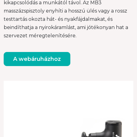
kikapcsolódás a munkától távol. Az MB3
masszázspisztoly enyhíti a hosszú ülés vagy a rossz
testtartás okozta hát- és nyakfájdalmakat, és
beindíthatja a nyirokáramlást, ami jótékonyan hat a
szervezet méregtelenítésére.
A webáruházhoz