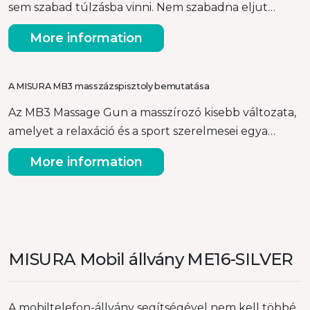
sem szabad túlzásba vinni. Nem szabadna eljut…
More information
A MISURA MB3 masszázspisztoly bemutatása
Az MB3 Massage Gun a masszírozó kisebb változata,
amelyet a relaxáció és a sport szerelmesei egya…
More information
MISURA Mobil állvány ME16-SILVER
A mobiltelefon-állvány segítségével nem kell többé