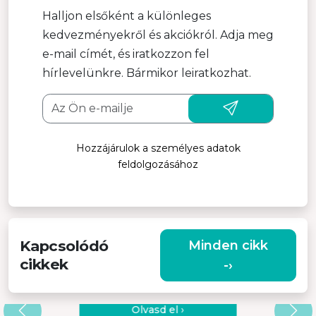
Halljon elsőként a különleges
kedvezményekről és akciókról. Adja meg
e-mail címét, és iratkozzon fel
hírlevelünkre. Bármikor leiratkozhat.
Hozzájárulok a személyes adatok
feldolgozásához
Kapcsolódó
Minden cikk
cikkek
-›
LAPTOPÁLLVÁNYOK – MELYEK A
MEGFELELŐ ANYAGOK?
Olvasd el ›