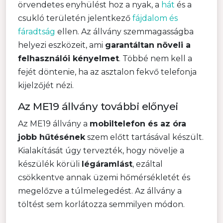
örvendetes enyhülést hoz a nyak, a
hát
és a
csukló területén jelentkező
fájdalom és
fáradtság
ellen. Az állvány szemmagasságba
helyezi eszközeit, ami
garantáltan növeli a
felhasználói kényelmet
. Többé nem kell a
fejét döntenie, ha az asztalon fekvő telefonja
kijelzőjét nézi.
Az ME19 állvány további előnyei
Az ME19 állvány a
mobiltelefon és az óra
jobb hűtésének
szem előtt tartásával készült.
Kialakítását úgy tervezték, hogy növelje a
készülék körüli
légáramlást
, ezáltal
csökkentve annak üzemi hőmérsékletét és
megelőzve a túlmelegedést. Az állvány a
töltést sem korlátozza semmilyen módon.