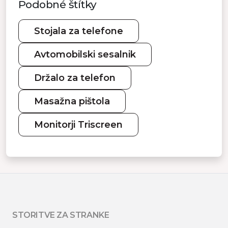
Podobné štítky
Stojala za telefone
Avtomobilski sesalnik
Držalo za telefon
Masažna pištola
Monitorji Triscreen
STORITVE ZA STRANKE