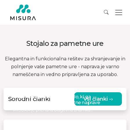
Stojalo za pametne ure
Elegantna in funkcionalna rešitev za shranjevanje in
polnjenje vaše pametne ure - naprava je varno
nameščena in vedno pripravljena za uporabo.
MISURA ME19 – edino stojalo, ki ga
Sorodni članki
Vsi članki -›
potrebujete za svoje pametne naprave
MISURA je priznana blagovna znamka…