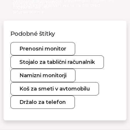
Samo pisanje je pogosto presenetljivo majhen del
prineslo prijetno božično…
Kot programer preživim več ur na dan pred
copywriterske obrti.
računalnikom, in…
Podobné štítky
Prenosni monitor
Stojalo za tablični računalnik
Namizni monitorji
Koš za smeti v avtomobilu
Držalo za telefon