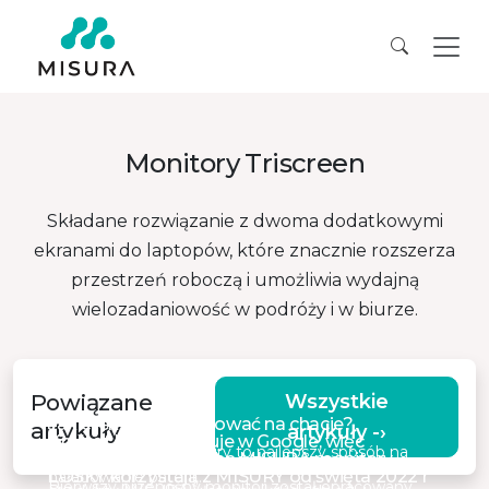
Monitory Triscreen
Składane rozwiązanie z dwoma dodatkowymi
ekranami do laptopów, które znacznie rozszerza
przestrzeń roboczą i umożliwia wydajną
wielozadaniowość w podróży i w biurze.
Powiązane
Wszystkie
Jak efektywnie pracować na chacie?
artykuły
artykuły -›
Kryštof Lejček pracuje w Google, więc
Ucieczka na łono natury to najlepszy sposób na
Uwaga na podrabiane MISURA monitory
nieustannie lata między Pragą a Dublinem
LOSKY korzystają z MISURY od święta 2022 r
naładowanie baterii,…
Pierwszy przenośny monitor został opracowany