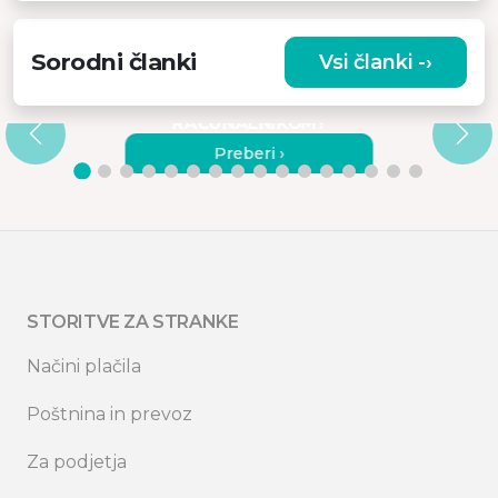
Sorodni članki
Vsi članki -›
KAKO POVEZATI MONITORJE
MISURA S PRENOSNIM
RAČUNALNIKOM?
Preberi ›
STORITVE ZA STRANKE
Načini plačila
Poštnina in prevoz
Za podjetja