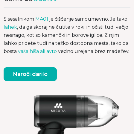
S sesalnikom
MA01
je čiščenje samoumevno. Je tako
lahek
, da ga skoraj ne čutite v roki, in očisti tudi večjo
nesnago, kot so kamenčki in borove iglice. Z njim
lahko pridete tudi na težko dostopna mesta, tako da
bosta
vaša hiša ali avto
vedno urejena brez madežev.
Naroči darilo