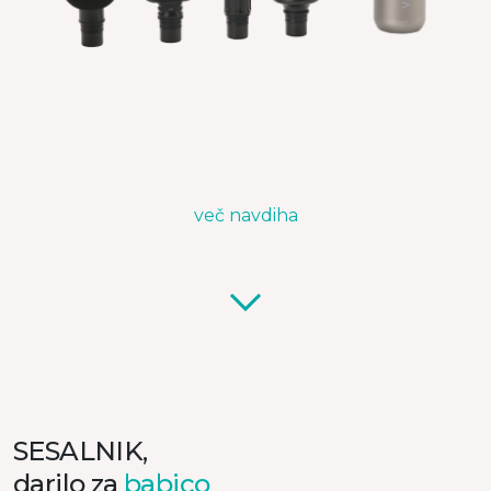
več navdiha
SESALNIK,
darilo za
babico