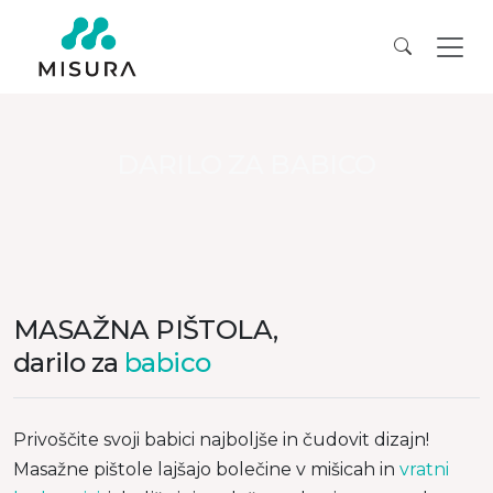
DARILO ZA BABICO
MASAŽNA PIŠTOLA,
darilo za
babico
Privoščite svoji babici najboljše in čudovit dizajn!
Masažne pištole lajšajo bolečine v mišicah in
vratni