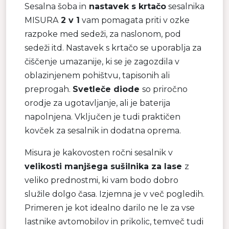
Sesalna šoba in
nastavek s krtačo
sesalnika
MISURA
2 v 1
vam pomagata priti v ozke
razpoke med sedeži, za naslonom, pod
sedeži itd. Nastavek s krtačo se uporablja za
čiščenje umazanije, ki se je zagozdila v
oblazinjenem pohištvu, tapisonih ali
preprogah.
Svetleče diode
so priročno
orodje za ugotavljanje, ali je baterija
napolnjena. Vključen je tudi praktičen
kovček za sesalnik in dodatna oprema.
Misura je kakovosten ročni sesalnik v
velikosti manjšega sušilnika za lase
z
veliko prednostmi, ki vam bodo dobro
služile dolgo časa. Izjemna je v več pogledih.
Primeren je kot idealno darilo ne le za vse
lastnike avtomobilov in prikolic, temveč tudi