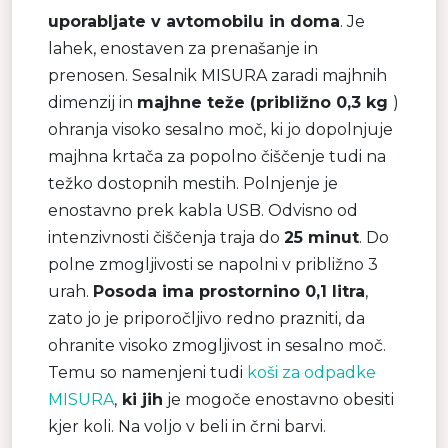
uporabljate v avtomobilu in doma
. Je
lahek, enostaven za prenašanje in
prenosen. Sesalnik MISURA zaradi majhnih
dimenzij in
majhne teže (približno 0,3 kg
)
ohranja visoko sesalno moč, ki jo dopolnjuje
majhna krtača za popolno čiščenje tudi na
težko dostopnih mestih. Polnjenje je
enostavno prek kabla USB. Odvisno od
intenzivnosti čiščenja traja do
25 minut
. Do
polne zmogljivosti se napolni v približno 3
urah.
Posoda ima prostornino 0,1 litra
,
zato jo je priporočljivo redno prazniti, da
ohranite visoko zmogljivost in sesalno moč.
Temu so namenjeni tudi
koši za odpadke
MISURA
,
ki jih
je mogoče enostavno obesiti
kjer koli. Na voljo v beli in črni barvi.