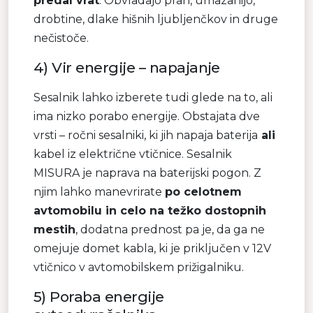
predal vrat
. Obvladajo prah, umazanijo,
drobtine, dlake hišnih ljubljenčkov in druge
nečistoče.
4) Vir energije – napajanje
Sesalnik lahko izberete tudi glede na to, ali
ima nizko porabo energije. Obstajata dve
vrsti – ročni sesalniki, ki jih napaja baterija
ali
kabel iz električne vtičnice. Sesalnik
MISURA je naprava na baterijski pogon. Z
njim lahko manevrirate
po celotnem
avtomobilu in celo na težko dostopnih
mestih
, dodatna prednost pa je, da ga ne
omejuje domet kabla, ki je priključen v 12V
vtičnico v avtomobilskem prižigalniku.
5) Poraba energije