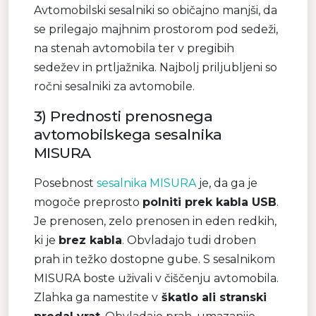
Avtomobilski sesalniki so običajno manjši, da
se prilegajo majhnim prostorom pod sedeži,
na stenah avtomobila ter v pregibih
sedežev in prtljažnika. Najbolj priljubljeni so
ročni sesalniki za avtomobile.
3) Prednosti prenosnega
avtomobilskega sesalnika
MISURA
Posebnost
sesalnika MISURA
je, da ga je
mogoče preprosto
polniti prek kabla USB
.
Je prenosen, zelo prenosen in eden redkih,
ki je
brez kabla
. Obvladajo tudi droben
prah in težko dostopne gube. S sesalnikom
MISURA boste uživali v čiščenju avtomobila.
Zlahka ga namestite v
škatlo ali stranski