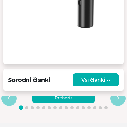
Sorodni članki
Vsi članki -›
ZELO PRENOSEN SESALNIK ZA
AVTOMOBILE IN GOSPODINJSTVO
Preberi ›