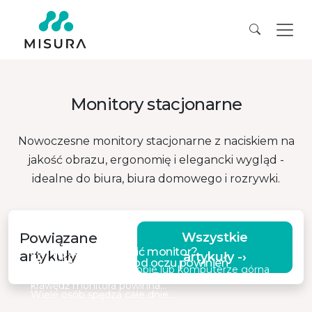
Monitory stacjonarne
Nowoczesne monitory stacjonarne z naciskiem na
jakość obrazu, ergonomię i elegancki wygląd -
idealne do biura, biura domowego i rozrywki.
Powiązane
Wszystkie
Jak wysoko umieścić monitor?
artykuły
artykuły -›
W jakiej odległości od oczu powinien
Podczas pracy na laptopie lub komputerze górna
znajdować się monitor?
krawędź monitora powinna…
Wiele osób spędza całe dnie…