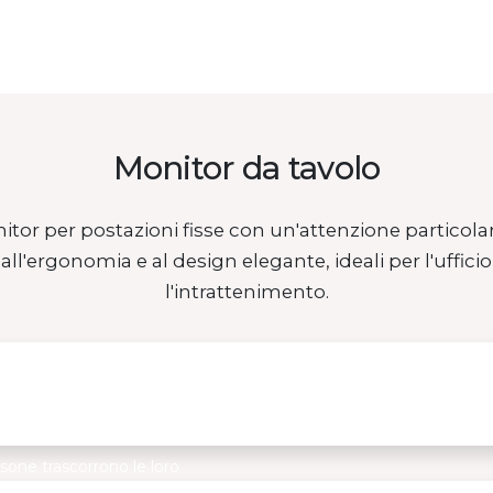
Monitor da tavolo
or per postazioni fisse con un'attenzione particolar
ll'ergonomia e al design elegante, ideali per l'ufficio
l'intrattenimento.
stanza devo
re il monitor dagli
sone trascorrono le loro
sedute davanti a un…