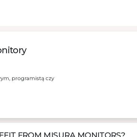
nitory
owym, programistą czy
EFIT FROM MISURA MONITORS?