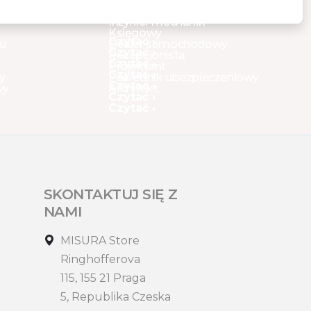
Inżynier mechanik
Księgowy
Czytać ›
gu
Dealer samochodowy
Czytać ›
Recepcjonista
Czytać ›
Projektant
Czytać ›
y
Pośrednik ubezpieczeniowy
Czytać ›
wy
Architekt
Czytać ›
Czytać ›
SKONTAKTUJ SIĘ Z
NAMI
MISURA Store
Ringhofferova
115, 155 21 Praga
5, Republika Czeska