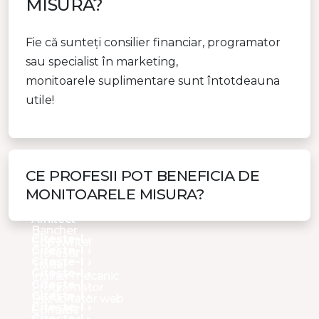
MISURA?
Fie că sunteți consilier financiar, programator
sau specialist în marketing,
monitoarele suplimentare sunt întotdeauna
utile!
CE PROFESII POT BENEFICIA DE
MONITOARELE MISURA?
Arhitect
Bancher
Citește-l ›
Copywriter
Citește-l ›
Profesor
Citește-l ›
Trader
Citește-l ›
Inginer mecanic
Citește-l ›
Programator
Citește-l ›
Dezvoltator web
Citește-l ›
Contabil
Citește-l ›