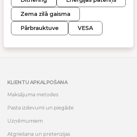
Dithering
Enerģijas patēriņš
Zema zilā gaisma
Pārbrauktuve
VESA
KLIENTU APKALPOŠANA
Maksājuma metodes
Pasta izdevumi un piegāde
Uzņēmumiem
Atgriešana un pretenzijas