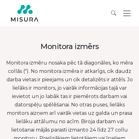
Monitora izmērs
Monitora izmēru nosaka pēc tā diagonāles, ko mēra
collās ("). No monitora izmēra ir atkarīgs, cik daudz
darba vietas ir pieejams un cik detalizēts ir attēls. Jo
lielāks ir monitors, jo vairāk informācijas tajā var
ievietot un jo labāk tas ir piemērots darbam vai
datorspēļu spēlēšanai. No otras puses, lielāks
monitors aizņem arī vairāk vietas uz galda un prasa
lielāku attālumu no acīm. Biroja darbam vai
lietošanai mājās parasti izmanto 24 līdz 27 collu
monitoru. Prasīgākiem lietotājiem vai īpašiem