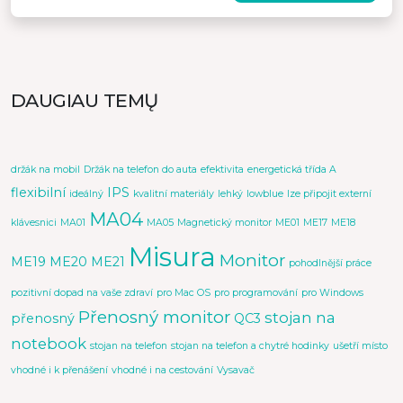
DAUGIAU TEMŲ
držák na mobil
Držák na telefon do auta
efektivita
energetická třída A
flexibilní
IPS
ideálný
kvalitní materiály
lehký
lowblue
lze připojit externí
MA04
klávesnici
MA01
MA05
Magnetický monitor
ME01
ME17
ME18
Misura
Monitor
ME19
ME20
ME21
pohodlnější práce
pozitivní dopad na vaše zdraví
pro Mac OS
pro programování
pro Windows
Přenosný monitor
stojan na
přenosný
QC3
notebook
stojan na telefon
stojan na telefon a chytré hodinky
ušetří místo
vhodné i k přenášení
vhodné i na cestování
Vysavač