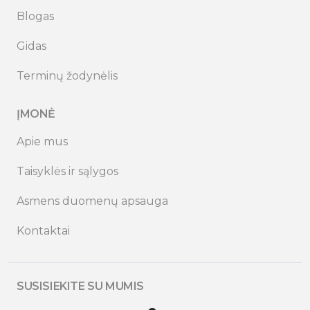
Blogas
Gidas
Terminų žodynėlis
ĮMONĖ
Apie mus
Taisyklės ir sąlygos
Asmens duomenų apsauga
Kontaktai
SUSISIEKITE SU MUMIS