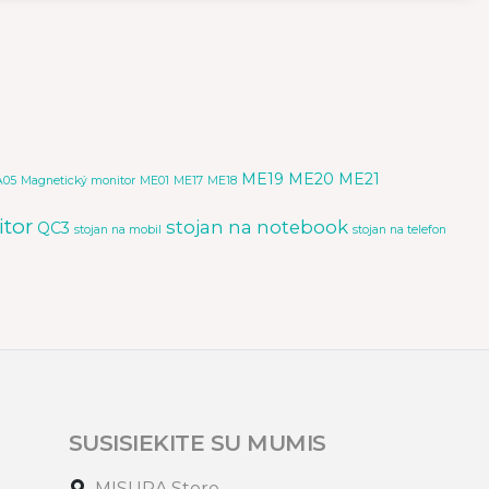
ME19
ME20
ME21
05
Magnetický monitor
ME01
ME17
ME18
tor
stojan na notebook
QC3
stojan na mobil
stojan na telefon
SUSISIEKITE SU MUMIS
MISURA Store