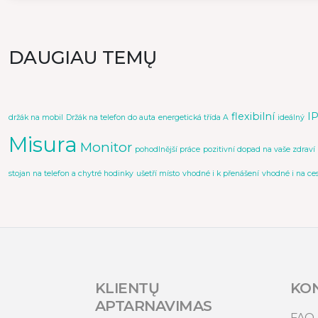
DAUGIAU TEMŲ
flexibilní
I
držák na mobil
Držák na telefon do auta
energetická třída A
ideálný
Misura
Monitor
pohodlnější práce
pozitivní dopad na vaše zdraví
stojan na telefon a chytré hodinky
ušetří místo
vhodné i k přenášení
vhodné i na ce
KLIENTŲ
KO
APTARNAVIMAS
FAQ