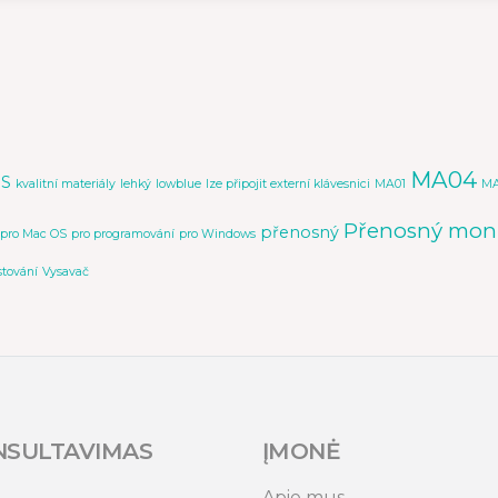
MA04
PS
kvalitní materiály
lehký
lowblue
lze připojit externí klávesnici
MA01
MA
Přenosný moni
přenosný
pro Mac OS
pro programování
pro Windows
stování
Vysavač
NSULTAVIMAS
ĮMONĖ
Apie mus