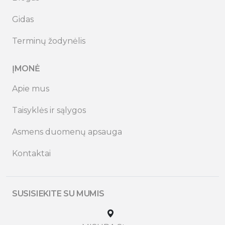
Gidas
Terminų žodynėlis
ĮMONĖ
Apie mus
Taisyklės ir sąlygos
Asmens duomenų apsauga
Kontaktai
SUSISIEKITE SU MUMIS