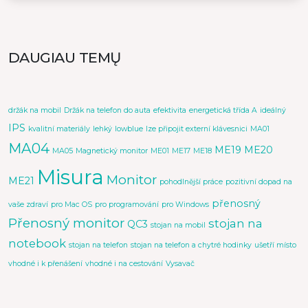
DAUGIAU TEMŲ
držák na mobil
Držák na telefon do auta
efektivita
energetická třída A
ideálný
IPS
kvalitní materiály
lehký
lowblue
lze připojit externí klávesnici
MA01
MA04
ME19
ME20
MA05
Magnetický monitor
ME01
ME17
ME18
Misura
Monitor
ME21
pohodlnější práce
pozitivní dopad na
přenosný
vaše zdraví
pro Mac OS
pro programování
pro Windows
Přenosný monitor
stojan na
QC3
stojan na mobil
notebook
stojan na telefon
stojan na telefon a chytré hodinky
ušetří místo
vhodné i k přenášení
vhodné i na cestování
Vysavač