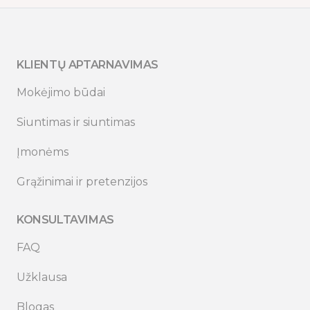
KLIENTŲ APTARNAVIMAS
Mokėjimo būdai
Siuntimas ir siuntimas
Įmonėms
Grąžinimai ir pretenzijos
KONSULTAVIMAS
FAQ
Užklausa
Blogas